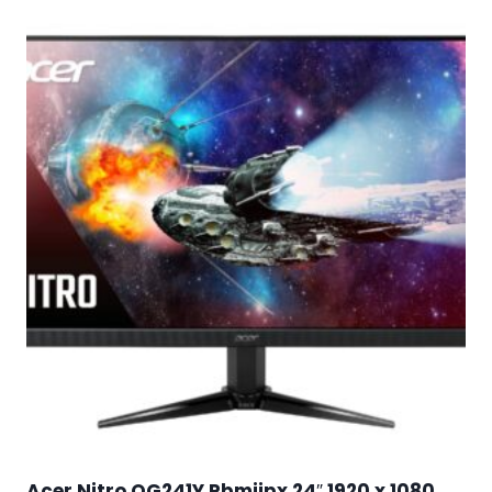
Acer Nitro QG241Y Pbmiipx 24″ 1920 x 1080