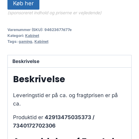
Køb her
(sponsoreret indhold og priserne er vejledende)
Varenummer (SKU):
94623677d77e
Kategori:
Kabinet
Tags:
gaming
,
Kabinet
Beskrivelse
Beskrivelse
Leveringstid er på ca.
og fragtprisen er på
ca.
Produktid er
42913475035373 /
7340172702306