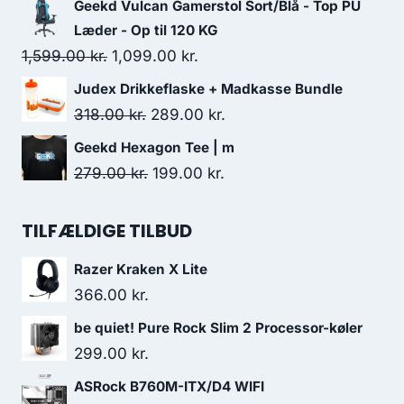
Geekd Vulcan Gamerstol Sort/Blå - Top PU
was:
is:
Læder - Op til 120 KG
299.00 kr..
249.00 kr..
Original
Current
1,599.00
kr.
1,099.00
kr.
price
price
Judex Drikkeflaske + Madkasse Bundle
was:
is:
Original
Current
318.00
kr.
289.00
kr.
1,599.00 kr..
1,099.00 kr..
price
price
Geekd Hexagon Tee | m
was:
is:
Original
Current
279.00
kr.
199.00
kr.
318.00 kr..
289.00 kr..
price
price
was:
is:
TILFÆLDIGE TILBUD
279.00 kr..
199.00 kr..
Razer Kraken X Lite
366.00
kr.
be quiet! Pure Rock Slim 2 Processor-køler
299.00
kr.
ASRock B760M-ITX/D4 WIFI