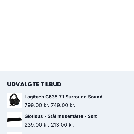
UDVALGTE TILBUD
Logitech G635 7.1 Surround Sound
Original
Current
799.00
kr.
749.00
kr.
price
price
Glorious - Stål musemåtte - Sort
was:
is:
Original
Current
239.00
kr.
213.00
kr.
799.00 kr..
749.00 kr..
price
price