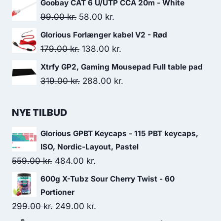
Goobay CAT 6 U/UTP CCA 20m - White
was:
is:
Original
Current
99.00
kr.
58.00
kr.
239.00 kr..
213.00 kr..
price
price
Glorious Forlænger kabel V2 - Rød
was:
is:
Original
Current
179.00
kr.
138.00
kr.
99.00 kr..
58.00 kr..
price
price
Xtrfy GP2, Gaming Mousepad Full table pad
was:
is:
Original
Current
319.00
kr.
288.00
kr.
179.00 kr..
138.00 kr..
price
price
was:
is:
NYE TILBUD
319.00 kr..
288.00 kr..
Glorious GPBT Keycaps - 115 PBT keycaps,
ISO, Nordic-Layout, Pastel
Original
Current
559.00
kr.
484.00
kr.
price
price
600g X-Tubz Sour Cherry Twist - 60
was:
is:
Portioner
559.00 kr..
484.00 kr..
Original
Current
299.00
kr.
249.00
kr.
price
price