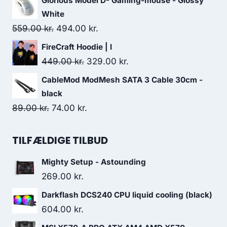
Glorious Model D- Gaming-mouse - Glossy
was:
is:
White
590.00 kr..
515.00 kr..
Original
Current
559.00
kr.
494.00
kr.
price
price
FireCraft Hoodie | l
was:
is:
Original
Current
449.00
kr.
329.00
kr.
559.00 kr..
494.00 kr..
price
price
CableMod ModMesh SATA 3 Cable 30cm -
was:
is:
black
449.00 kr..
329.00 kr..
Original
Current
89.00
kr.
74.00
kr.
price
price
was:
is:
TILFÆLDIGE TILBUD
89.00 kr..
74.00 kr..
Mighty Setup - Astounding
269.00
kr.
Darkflash DCS240 CPU liquid cooling (black)
604.00
kr.