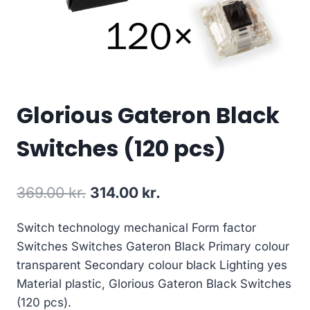
Glorious Gateron Black
Switches (120 pcs)
Original
Current
369.00
kr.
314.00
kr.
price
price
Switch technology mechanical Form factor
was:
is:
Switches Switches Gateron Black Primary colour
369.00 kr..
314.00 kr..
transparent Secondary colour black Lighting yes
Material plastic, Glorious Gateron Black Switches
(120 pcs).