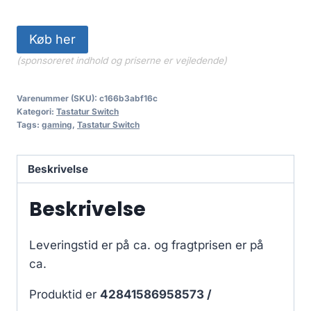
Køb her
(sponsoreret indhold og priserne er vejledende)
Varenummer (SKU):
c166b3abf16c
Kategori:
Tastatur Switch
Tags:
gaming
,
Tastatur Switch
Beskrivelse
Beskrivelse
Leveringstid er på ca.
og fragtprisen er på
ca.
Produktid er
42841586958573 /