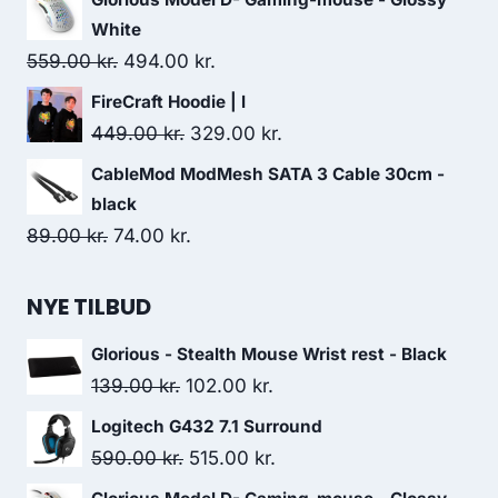
was:
is:
White
590.00 kr..
515.00 kr..
Original
Current
559.00
kr.
494.00
kr.
price
price
FireCraft Hoodie | l
was:
is:
Original
Current
449.00
kr.
329.00
kr.
559.00 kr..
494.00 kr..
price
price
CableMod ModMesh SATA 3 Cable 30cm -
was:
is:
black
449.00 kr..
329.00 kr..
Original
Current
89.00
kr.
74.00
kr.
price
price
was:
is:
NYE TILBUD
89.00 kr..
74.00 kr..
Glorious - Stealth Mouse Wrist rest - Black
Original
Current
139.00
kr.
102.00
kr.
price
price
Logitech G432 7.1 Surround
was:
is:
Original
Current
590.00
kr.
515.00
kr.
139.00 kr..
102.00 kr..
price
price