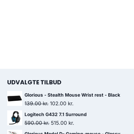
UDVALGTE TILBUD
Glorious - Stealth Mouse Wrist rest - Black
Original
Current
139.00
kr.
102.00
kr.
price
price
Logitech G432 7.1 Surround
was:
is:
Original
Current
590.00
kr.
515.00
kr.
139.00 kr..
102.00 kr..
price
price
Glorious Model D- Gaming-mouse - Glossy