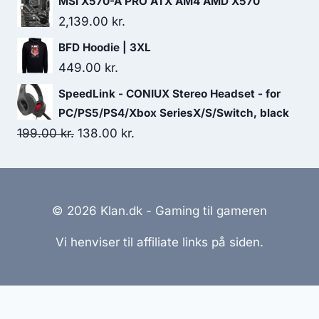
MSI X570-A PRO ATX AM4 AMD X570
2,139.00
kr.
BFD Hoodie | 3XL
449.00
kr.
SpeedLink - CONIUX Stereo Headset - for
PC/PS5/PS4/Xbox SeriesX/S/Switch, black
Original
Current
199.00
kr.
138.00
kr.
price
price
was:
is:
199.00 kr..
138.00 kr..
© 2026 Klan.dk - Gaming til gameren
Vi henviser til affiliate links på siden.
Hjemmesider Til Salg
|
Hjemmeside Udvikling
|
Online