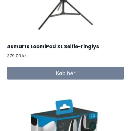
4smarts LoomiPod XL Selfie-ringlys
379.00
kr.
Køb her