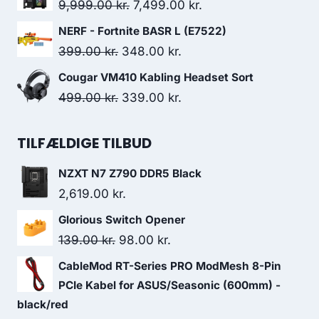
was:
is:
Original
Current
9,999.00
kr.
7,499.00
kr.
559.00 kr..
484.00 kr..
price
price
NERF - Fortnite BASR L (E7522)
was:
is:
Original
Current
399.00
kr.
348.00
kr.
9,999.00 kr..
7,499.00 kr..
price
price
Cougar VM410 Kabling Headset Sort
was:
is:
Original
Current
499.00
kr.
339.00
kr.
399.00 kr..
348.00 kr..
price
price
was:
is:
TILFÆLDIGE TILBUD
499.00 kr..
339.00 kr..
NZXT N7 Z790 DDR5 Black
2,619.00
kr.
Glorious Switch Opener
Original
Current
139.00
kr.
98.00
kr.
price
price
CableMod RT-Series PRO ModMesh 8-Pin
was:
is:
PCIe Kabel for ASUS/Seasonic (600mm) -
139.00 kr..
98.00 kr..
black/red