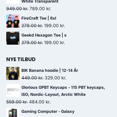
was:
is:
White Transparent
219.00 kr..
209.00 kr..
Original
Current
949.00
kr.
789.00
kr.
price
price
FireCraft Tee | 6xl
was:
is:
Original
Current
279.00
kr.
199.00
kr.
949.00 kr..
789.00 kr..
price
price
Geekd Hexagon Tee | s
was:
is:
Original
Current
279.00
kr.
199.00
kr.
279.00 kr..
199.00 kr..
price
price
was:
is:
NYE TILBUD
279.00 kr..
199.00 kr..
BIK Banana hoodie | 12-14 År
Original
Current
449.00
kr.
329.00
kr.
price
price
Glorious GPBT Keycaps - 115 PBT keycaps,
was:
is:
ISO, Nordic-Layout, Arctic White
449.00 kr..
329.00 kr..
Original
Current
559.00
kr.
484.00
kr.
price
price
Gaming Computer - Galaxy