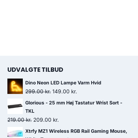
UDVALGTE TILBUD
Dino Neon LED Lampe Varm Hvid
Original
Current
299.00
kr.
149.00
kr.
price
price
Glorious - 25 mm Høj Tastatur Wrist Sort -
was:
is:
TKL
299.00 kr..
149.00 kr..
Original
Current
219.00
kr.
209.00
kr.
price
price
Xtrfy MZ1 Wireless RGB Rail Gaming Mouse,