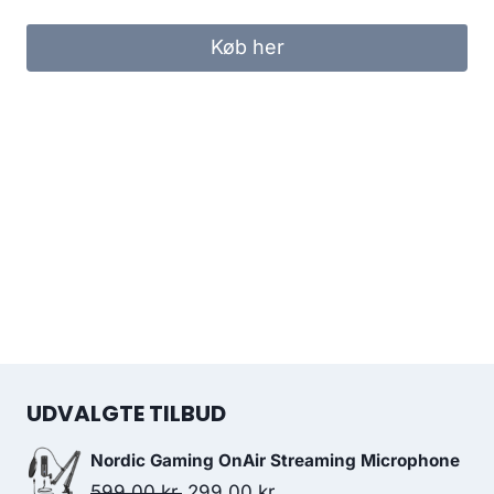
Køb her
UDVALGTE TILBUD
Nordic Gaming OnAir Streaming Microphone
Original
Current
599.00
kr.
299.00
kr.