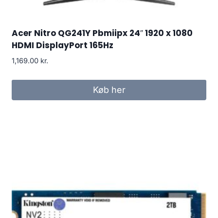
Acer Nitro QG241Y Pbmiipx 24″ 1920 x 1080
HDMI DisplayPort 165Hz
1,169.00
kr.
Køb her