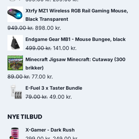
price
price
Xtrfy MZ1 Wireless RGB Rail Gaming Mouse,
was:
is:
Black Transparent
599.00 kr..
299.00 kr..
Original
Current
949.00
kr.
898.00
kr.
price
price
Endgame Gear MB1 - Mouse Bungee, black
was:
is:
Original
Current
499.00
kr.
141.00
kr.
949.00 kr..
898.00 kr..
price
price
Minecraft Jigsaw Minecraft: Cutaway (300
was:
is:
brikker)
499.00 kr..
141.00 kr..
Original
Current
89.00
kr.
77.00
kr.
price
price
E-Fuel 3 x Taster Bundle
was:
is:
Original
Current
79.00
kr.
49.00
kr.
89.00 kr..
77.00 kr..
price
price
was:
is:
NYE TILBUD
79.00 kr..
49.00 kr..
X-Gamer - Dark Rush
Original
Current
299.00
kr.
249.00
kr.