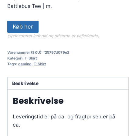
Battlebus Tee | m.
Køb her
(sponsoreret indhold og priserne er vejledende)
Varenummer (SKU):
f25797d079e2
Kategori:
T-Shirt
Tags:
gaming
,
T-Shirt
Beskrivelse
Beskrivelse
Leveringstid er på ca.
og fragtprisen er på
ca.