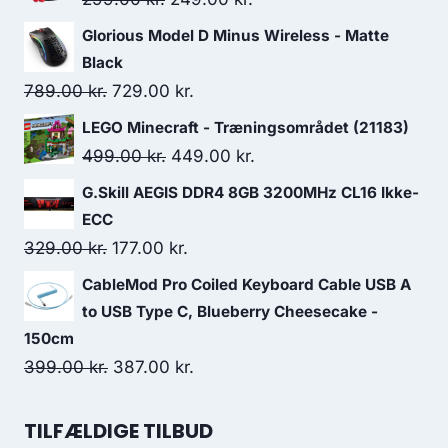
price
price
Glorious Model D Minus Wireless - Matte
was:
is:
Black
299.00 kr..
249.00 kr..
Original
Current
789.00
kr.
729.00
kr.
price
price
LEGO Minecraft - Træningsområdet (21183)
was:
is:
Original
Current
499.00
kr.
449.00
kr.
789.00 kr..
729.00 kr..
price
price
G.Skill AEGIS DDR4 8GB 3200MHz CL16 Ikke-
was:
is:
ECC
499.00 kr..
449.00 kr..
Original
Current
329.00
kr.
177.00
kr.
price
price
CableMod Pro Coiled Keyboard Cable USB A
was:
is:
to USB Type C, Blueberry Cheesecake -
329.00 kr..
177.00 kr..
150cm
Original
Current
399.00
kr.
387.00
kr.
price
price
was:
is:
TILFÆLDIGE TILBUD