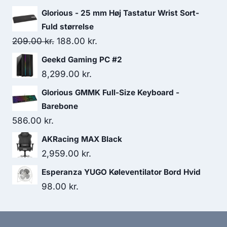
399.00 kr..
387.00 kr..
Glorious - 25 mm Høj Tastatur Wrist Sort-
Fuld størrelse
Original
Current
209.00
kr.
188.00
kr.
price
price
Geekd Gaming PC #2
was:
is:
8,299.00
kr.
209.00 kr..
188.00 kr..
Glorious GMMK Full-Size Keyboard -
Barebone
586.00
kr.
AKRacing MAX Black
2,959.00
kr.
Esperanza YUGO Køleventilator Bord Hvid
98.00
kr.