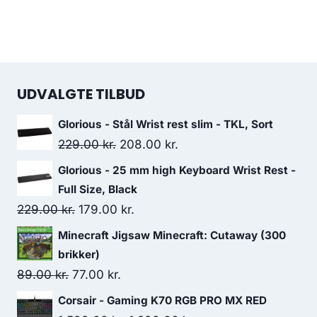
UDVALGTE TILBUD
Glorious - Stål Wrist rest slim - TKL, Sort
Original
Current
229.00
kr.
208.00
kr.
price
price
Glorious - 25 mm high Keyboard Wrist Rest -
was:
is:
Full Size, Black
229.00 kr..
208.00 kr..
Original
Current
229.00
kr.
179.00
kr.
price
price
Minecraft Jigsaw Minecraft: Cutaway (300
was:
is:
brikker)
229.00 kr..
179.00 kr..
Original
Current
89.00
kr.
77.00
kr.
price
price
Corsair - Gaming K70 RGB PRO MX RED
was:
is: