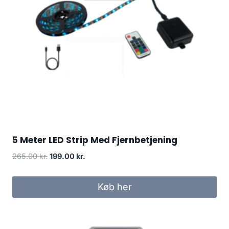
5 Meter LED Strip Med Fjernbetjening
Original
Current
265.00
kr.
199.00
kr.
price
price
was:
is:
Køb her
265.00 kr..
199.00 kr..