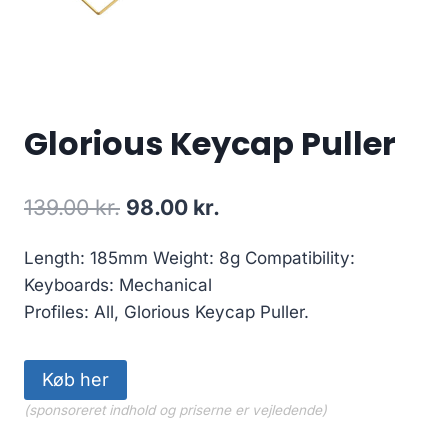
Glorious Keycap Puller
Original
Current
139.00
kr.
98.00
kr.
price
price
Length: 185mm Weight: 8g Compatibility:
was:
is:
Keyboards: Mechanical
139.00 kr..
98.00 kr..
Profiles: All, Glorious Keycap Puller.
Køb her
(sponsoreret indhold og priserne er vejledende)