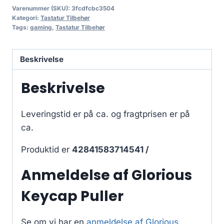
Varenummer (SKU):
3fcdfcbc3504
Kategori:
Tastatur Tilbehør
Tags:
gaming
,
Tastatur Tilbehør
Beskrivelse
Beskrivelse
Leveringstid er på ca.
og fragtprisen er på
ca.
Produktid er
42841583714541 /
Anmeldelse af Glorious
Keycap Puller
Se om vi har en
anmeldelse af Glorious