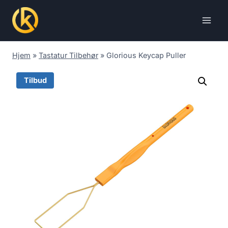
Skip
to
content
Hjem
»
Tastatur Tilbehør
»
Glorious Keycap Puller
Tilbud