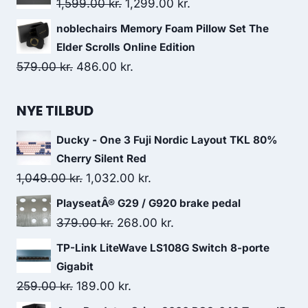
Original
Current
1,599.00
kr.
1,299.00
kr.
89.00 kr..
77.00 kr..
price
price
noblechairs Memory Foam Pillow Set The
was:
is:
Elder Scrolls Online Edition
1,599.00 kr..
1,299.00 kr..
Original
Current
579.00
kr.
486.00
kr.
price
price
was:
is:
NYE TILBUD
579.00 kr..
486.00 kr..
Ducky - One 3 Fuji Nordic Layout TKL 80%
Cherry Silent Red
Original
Current
1,049.00
kr.
1,032.00
kr.
price
price
PlayseatÂ® G29 / G920 brake pedal
was:
is:
Original
Current
379.00
kr.
268.00
kr.
1,049.00 kr..
1,032.00 kr..
price
price
TP-Link LiteWave LS108G Switch 8-porte
was:
is:
Gigabit
379.00 kr..
268.00 kr..
Original
Current
259.00
kr.
189.00
kr.
price
price