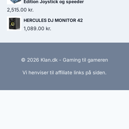
Edition Joystick og speeder
2,515.00
kr.
HERCULES DJ MONITOR 42
1,089.00
kr.
© 2026 Klan.dk - Gaming til gameren
Vi henviser til affiliate links på siden.
Hjemmesider Til Salg
|
Hjemmeside Udvikling
|
Online
Tilbud
Denne side kan være skabt med AI! Indholdet er
genereret med henblik på at informere og inspirere,