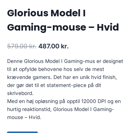
Glorious Model I
Gaming-mouse – Hvid
Original
Current
579.00
kr.
487.00
kr.
price
price
Denne Glorious Model I Gaming-mus er designet
was:
is:
til at opfylde behovene hos selv de mest
579.00 kr..
487.00 kr..
krævende gamers. Det har en unik hvid finish,
der gør det til et statement-piece på dit
skrivebord.
Med en høj opløsning på opptil 12000 DPI og en
hurtig reaktionstid, Glorious Model I Gaming-
mouse – Hvid.