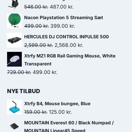
was:
is:
Original
Current
546.00
kr.
487.00
kr.
259.00 kr..
237.00 kr..
price
price
Nacon Playstation 5 Streaming Sæt
was:
is:
Original
Current
499.00
kr.
399.00
kr.
546.00 kr..
487.00 kr..
price
price
HERCULES DJ CONTROL INPULSE 500
was:
is:
Original
Current
2,599.00
kr.
2,568.00
kr.
499.00 kr..
399.00 kr..
price
price
Xtrfy MZ1 RGB Rail Gaming Mouse, White
was:
is:
Transparent
2,599.00 kr..
2,568.00 kr..
Original
Current
729.00
kr.
499.00
kr.
price
price
was:
is:
NYE TILBUD
729.00 kr..
499.00 kr..
Xtrfy B4, Mouse bungee, Blue
Original
Current
159.00
kr.
125.00
kr.
price
price
MOUNTAIN Everest 60 / Black Numpad /
was:
is:
MOUNTAIN Linear45 Speed