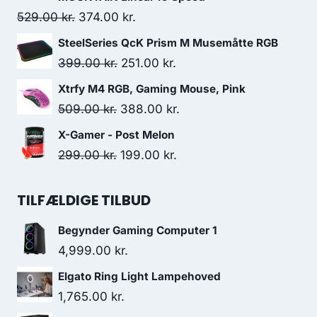
159.00 kr..
125.00 kr..
Original
Current
529.00
kr.
374.00
kr.
price
price
SteelSeries QcK Prism M Musemåtte RGB
was:
is:
Original
Current
399.00
kr.
251.00
kr.
529.00 kr..
374.00 kr..
price
price
Xtrfy M4 RGB, Gaming Mouse, Pink
was:
is:
Original
Current
509.00
kr.
388.00
kr.
399.00 kr..
251.00 kr..
price
price
X-Gamer - Post Melon
was:
is:
Original
Current
299.00
kr.
199.00
kr.
509.00 kr..
388.00 kr..
price
price
was:
is:
TILFÆLDIGE TILBUD
299.00 kr..
199.00 kr..
Begynder Gaming Computer 1
4,999.00
kr.
Elgato Ring Light Lampehoved
1,765.00
kr.