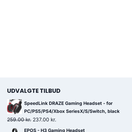
UDVALGTE TILBUD
SpeedLink DRAZE Gaming Headset - for
PC/PS5/PS4/Xbox SeriesX/S/Switch, black
Original
Current
259.00
kr.
237.00
kr.
price
price
EPOS - H3 Gaming Headset