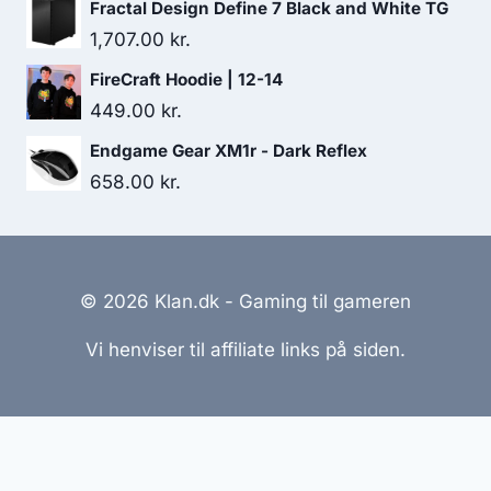
Fractal Design Define 7 Black and White TG
1,707.00
kr.
FireCraft Hoodie | 12-14
449.00
kr.
Endgame Gear XM1r - Dark Reflex
658.00
kr.
© 2026 Klan.dk - Gaming til gameren
Vi henviser til affiliate links på siden.
Hjemmesider Til Salg
|
Hjemmeside Udvikling
|
Online
Tilbud