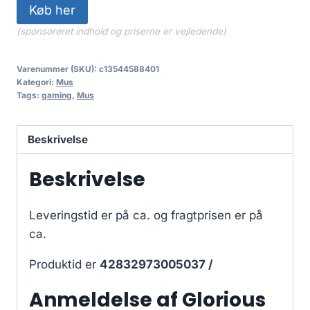
Køb her
(sponsoreret indhold og priserne er vejledende)
Varenummer (SKU):
c13544588401
Kategori:
Mus
Tags:
gaming
,
Mus
Beskrivelse
Beskrivelse
Leveringstid er på ca.
og fragtprisen er på
ca.
Produktid er
42832973005037 /
Anmeldelse af Glorious