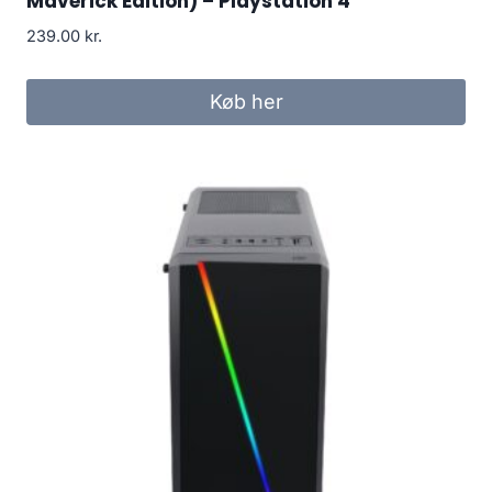
Maverick Edition) – Playstation 4
239.00
kr.
Køb her