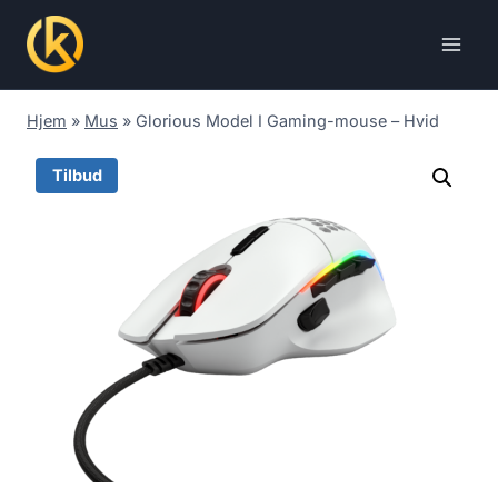
Skip
to
content
Hjem
»
Mus
»
Glorious Model I Gaming-mouse – Hvid
Tilbud