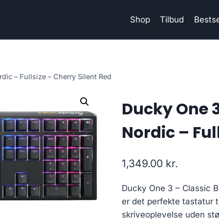
Shop
Tilbud
Bestse
dic – Fullsize – Cherry Silent Red
Ducky One 3
Nordic – Ful
1,349.00
kr.
Ducky One 3 – Classic Bl
er det perfekte tastatur t
skriveoplevelse uden stø