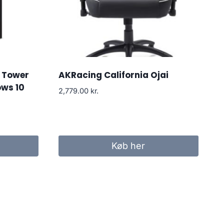
 Tower
AKRacing California Ojai
ows 10
2,779.00
kr.
Køb her