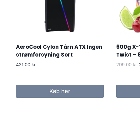
AeroCool Cylon Tårn ATX Ingen
600g X-
strømforsyning Sort
Twist – 
421.00
kr.
299.00
kr.
Køb her