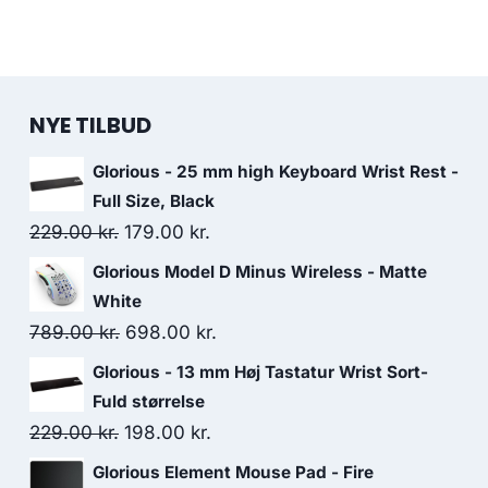
NYE TILBUD
Glorious - 25 mm high Keyboard Wrist Rest -
Full Size, Black
Original
Current
229.00
kr.
179.00
kr.
price
price
Glorious Model D Minus Wireless - Matte
was:
is:
White
229.00 kr..
179.00 kr..
Original
Current
789.00
kr.
698.00
kr.
price
price
Glorious - 13 mm Høj Tastatur Wrist Sort-
was:
is:
Fuld størrelse
789.00 kr..
698.00 kr..
Original
Current
229.00
kr.
198.00
kr.
price
price
Glorious Element Mouse Pad - Fire