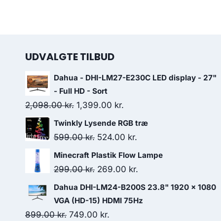
UDVALGTE TILBUD
Dahua - DHI-LM27-E230C LED display - 27"
- Full HD - Sort
Original
Current
2,098.00
kr.
1,399.00
kr.
price
price
Twinkly Lysende RGB træ
was:
is:
Original
Current
599.00
kr.
524.00
kr.
2,098.00 kr..
1,399.00 kr..
price
price
Minecraft Plastik Flow Lampe
was:
is:
Original
Current
299.00
kr.
269.00
kr.
599.00 kr..
524.00 kr..
price
price
Dahua DHI-LM24-B200S 23.8" 1920 x 1080
was:
is:
VGA (HD-15) HDMI 75Hz
299.00 kr..
269.00 kr..
Original
Current
899.00
kr.
749.00
kr.