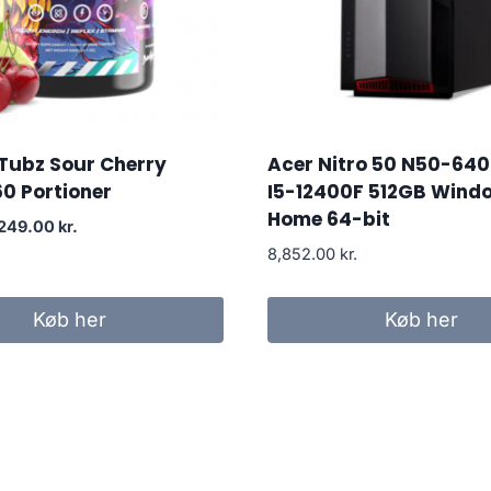
Tubz Sour Cherry
Acer Nitro 50 N50-640
60 Portioner
I5-12400F 512GB Wind
Home 64-bit
Original
Current
249.00
kr.
price
price
8,852.00
kr.
was:
is:
299.00 kr..
249.00 kr..
Køb her
Køb her