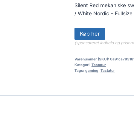
Silent Red mekaniske sw
/ White Nordic – Fullsize
Køb her
(sponsoreret indhold og priser
Varenummer (SKU):
0a91ca78318
Kategori:
Tastatur
Tags:
gaming
,
Tastatur