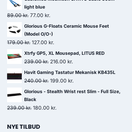
light blue
Original
Current
89.00
kr.
77.00
kr.
price
price
Glorious G-Floats Ceramic Mouse Feet
was:
is:
(Model O/O-)
89.00 kr..
77.00 kr..
Original
Current
179.00
kr.
127.00
kr.
price
price
Xtrfy GP5, XL Mousepad, LITUS RED
was:
is:
Original
Current
239.00
kr.
216.00
kr.
179.00 kr..
127.00 kr..
price
price
Havit Gaming Tastatur Mekanisk KB435L
was:
is:
Original
Current
240.00
kr.
199.00
kr.
239.00 kr..
216.00 kr..
price
price
Glorious - Stealth Wrist rest Slim - Full Size,
was:
is:
Black
240.00 kr..
199.00 kr..
Original
Current
239.00
kr.
180.00
kr.
price
price
was:
is:
NYE TILBUD