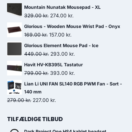
239.00 kr..
180.00 kr..
Mountain Nunatak Mousepad - XL
Original
Current
329.00
kr.
274.00
kr.
price
price
Glorious - Wooden Mouse Wrist Pad - Onyx
was:
is:
Original
Current
169.00
kr.
157.00
kr.
329.00 kr..
274.00 kr..
price
price
Glorious Element Mouse Pad - Ice
was:
is:
Original
Current
449.00
kr.
293.00
kr.
169.00 kr..
157.00 kr..
price
price
Havit HV-KB395L Tastatur
was:
is:
Original
Current
799.00
kr.
393.00
kr.
449.00 kr..
293.00 kr..
price
price
Lian Li UNI FAN SL140 RGB PWM Fan - Sort -
was:
is:
140 mm
799.00 kr..
393.00 kr..
Original
Current
279.00
kr.
227.00
kr.
price
price
was:
is:
TILFÆLDIGE TILBUD
279.00 kr..
227.00 kr..
Dark Project One HS4 kablet headset