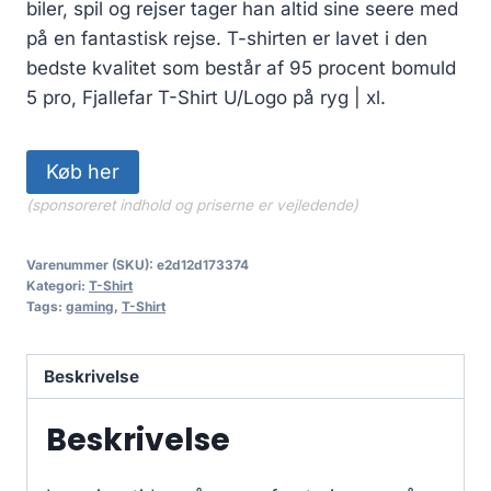
biler, spil og rejser tager han altid sine seere med
på en fantastisk rejse. T-shirten er lavet i den
bedste kvalitet som består af 95 procent bomuld
5 pro, Fjallefar T-Shirt U/Logo på ryg | xl.
Køb her
(sponsoreret indhold og priserne er vejledende)
Varenummer (SKU):
e2d12d173374
Kategori:
T-Shirt
Tags:
gaming
,
T-Shirt
Beskrivelse
Beskrivelse