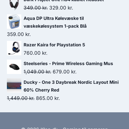
Original
Current
349.00
kr.
329.00
kr.
price
price
Aqua DP Ultra Kølevæske til
was:
is:
væskekølesystem 1-pack Blå
349.00 kr..
329.00 kr..
359.00
kr.
Razer Kaira for Playstation 5
760.00
kr.
Steelseries - Prime Wireless Gaming Mus
Original
Current
1,049.00
kr.
679.00
kr.
price
price
Ducky - One 3 Daybreak Nordic Layout Mini
was:
is:
60% Cherry Red
1,049.00 kr..
679.00 kr..
Original
Current
1,449.00
kr.
865.00
kr.
price
price
was:
is:
1,449.00 kr..
865.00 kr..