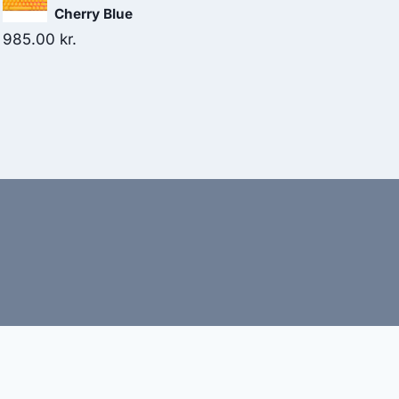
Cherry Blue
985.00
kr.
bud
nbefaler altid at dobbelttjekke vigtige oplysninger.