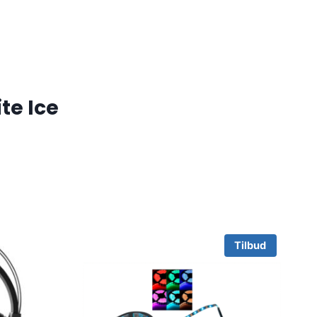
te Ice
Tilbud