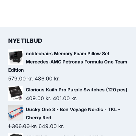
NYE TILBUD
noblechairs Memory Foam Pillow Set
Mercedes-AMG Petronas Formula One Team
Edition
Original
Current
579.00
kr.
486.00
kr.
price
price
Glorious Kailh Pro Purple Switches (120 pcs)
was:
is:
Original
Current
409.00
kr.
401.00
kr.
579.00 kr..
486.00 kr..
price
price
Ducky One 3 - Bon Voyage Nordic - TKL -
was:
is:
Cherry Red
409.00 kr..
401.00 kr..
Original
Current
1,306.00
kr.
649.00
kr.
price
price