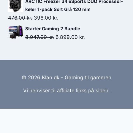
ARCTIC Freezer 34 eSports DUO Processor-
was:
is:
køler 1-pack Sort Grå 120 mm
1,306.00 kr..
649.00 kr..
Original
Current
476.00
kr.
396.00
kr.
price
price
Starter Gaming 2 Bundle
was:
is:
Original
Current
8,947.00
kr.
6,899.00
kr.
476.00 kr..
396.00 kr..
price
price
was:
is:
8,947.00 kr..
6,899.00 kr..
© 2026 Klan.dk - Gaming til gameren
Vi henviser til affiliate links på siden.
emmesider Til Salg
|
Hjemmeside Udvikling
|
Online Til
reret med henblik på at informere og inspirere, men vi a