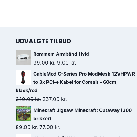
UDVALGTE TILBUD
Rommem Armbånd Hvid
Original
Current
39.00
kr.
9.00
kr.
price
price
CableMod C-Series Pro ModMesh 12VHPWR
was:
is:
to 3x PCI-e Kabel for Corsair - 60cm,
39.00 kr..
9.00 kr..
black/red
Original
Current
249.00
kr.
237.00
kr.
price
price
Minecraft Jigsaw Minecraft: Cutaway (300
was:
is:
brikker)
249.00 kr..
237.00 kr..
Original
Current
89.00
kr.
77.00
kr.
price
price