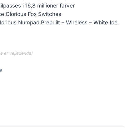
lpasses i 16,8 millioner farver
e Glorious Fox Switches
Glorious Numpad Prebuilt – Wireless – White Ice.
ne er vejledende)
9