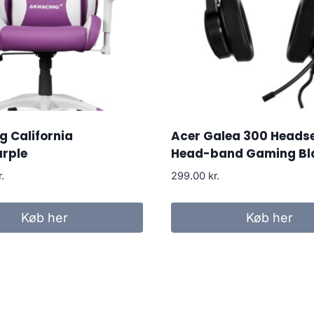
 California
Acer Galea 300 Heads
rple
Head-band Gaming Bl
r.
299.00
kr.
Køb her
Køb her