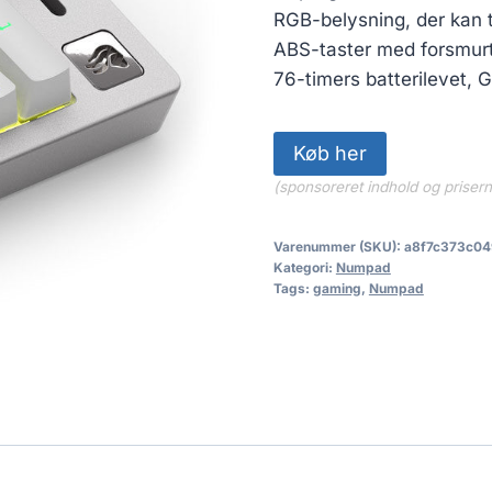
RGB-belysning, der kan ti
ABS-taster med forsmurt
76-timers batterilevet, 
Køb her
(sponsoreret indhold og priser
Varenummer (SKU):
a8f7c373c04
Kategori:
Numpad
Tags:
gaming
,
Numpad