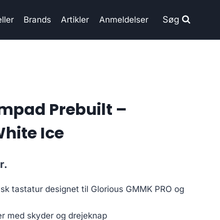
Søg
ller
Brands
Artikler
Anmeldelser
mpad Prebuilt –
hite Ice
Current
r.
price
sk tastatur designet til Glorious GMMK PRO og
is:
..
998.00 kr..
er med skyder og drejeknap