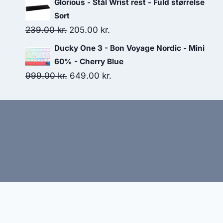
Glorious - Stål Wrist rest - Fuld størrelse
was:
is:
Sort
89.00 kr..
77.00 kr..
Original
Current
239.00
kr.
205.00
kr.
price
price
Ducky One 3 - Bon Voyage Nordic - Mini
was:
is:
60% - Cherry Blue
239.00 kr..
205.00 kr..
Original
Current
999.00
kr.
649.00
kr.
price
price
was:
is:
999.00 kr..
649.00 kr..
Hj
Denne side kan være skabt med AI! Indholdet er gene