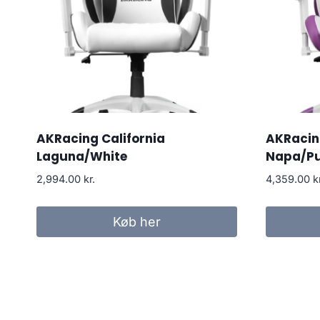
AKRacing California
AKRacing
Laguna/White
Napa/Pu
2,994.00
kr.
4,359.00
k
Køb her