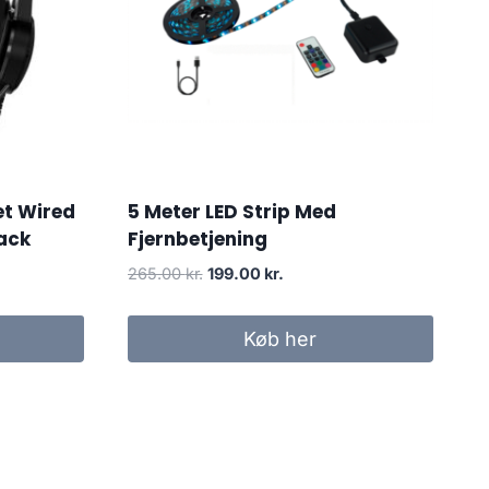
et Wired
5 Meter LED Strip Med
ack
Fjernbetjening
Original
Current
265.00
kr.
199.00
kr.
price
price
was:
is:
Køb her
265.00 kr..
199.00 kr..