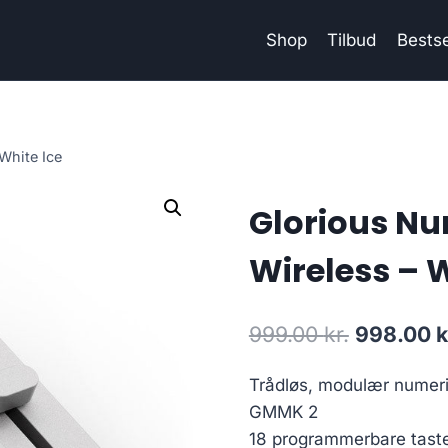
Shop
Tilbud
Bestse
White Ice
Glorious Nu
Wireless – W
Original
999.00
kr.
998.00
k
price
Trådløs, modulær numeri
was:
GMMK 2
999.00 kr
18 programmerbare tast