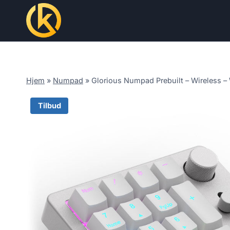
Skip
to
content
Hjem
»
Numpad
»
Glorious Numpad Prebuilt – Wireless – 
Tilbud