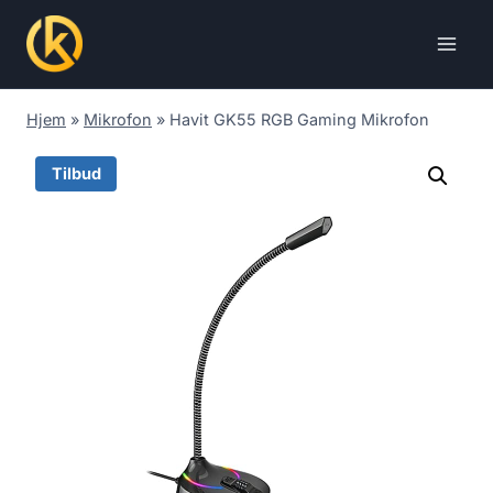
Skip
to
content
Hjem
»
Mikrofon
»
Havit GK55 RGB Gaming Mikrofon
Tilbud