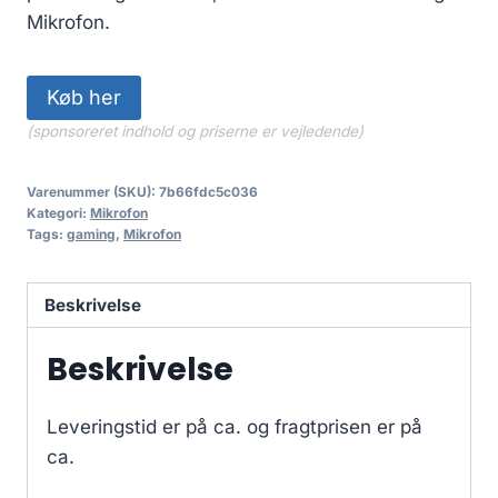
Mikrofon.
Køb her
(sponsoreret indhold og priserne er vejledende)
Varenummer (SKU):
7b66fdc5c036
Kategori:
Mikrofon
Tags:
gaming
,
Mikrofon
Beskrivelse
Beskrivelse
Leveringstid er på ca.
og fragtprisen er på
ca.