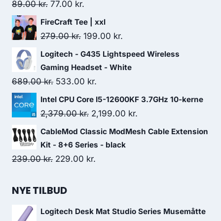
Original
Current
89.00
kr.
77.00
kr.
price
price
FireCraft Tee | xxl
was:
is:
Original
Current
279.00
kr.
199.00
kr.
89.00 kr..
77.00 kr..
price
price
Logitech - G435 Lightspeed Wireless
was:
is:
Gaming Headset - White
279.00 kr..
199.00 kr..
Original
Current
689.00
kr.
533.00
kr.
price
price
Intel CPU Core I5-12600KF 3.7GHz 10-kerne
was:
is:
Original
Current
2,379.00
kr.
2,199.00
kr.
689.00 kr..
533.00 kr..
price
price
CableMod Classic ModMesh Cable Extension
was:
is:
Kit - 8+6 Series - black
2,379.00 kr..
2,199.00 kr..
Original
Current
239.00
kr.
229.00
kr.
price
price
was:
is:
NYE TILBUD
239.00 kr..
229.00 kr..
Logitech Desk Mat Studio Series Musemåtte