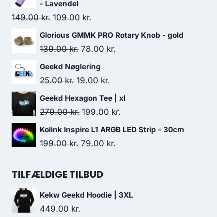
- Lavendel
Original
Current
149.00
kr.
109.00
kr.
price
price
Glorious GMMK PRO Rotary Knob - gold
was:
is:
Original
Current
139.00
kr.
78.00
kr.
149.00 kr..
109.00 kr..
price
price
Geekd Nøglering
was:
is:
Original
Current
25.00
kr.
19.00
kr.
139.00 kr..
78.00 kr..
price
price
Geekd Hexagon Tee | xl
was:
is:
Original
Current
279.00
kr.
199.00
kr.
25.00 kr..
19.00 kr..
price
price
Kolink Inspire L1 ARGB LED Strip - 30cm
was:
is:
Original
Current
199.00
kr.
79.00
kr.
279.00 kr..
199.00 kr..
price
price
was:
is:
TILFÆLDIGE TILBUD
199.00 kr..
79.00 kr..
Kekw Geekd Hoodie | 3XL
449.00
kr.