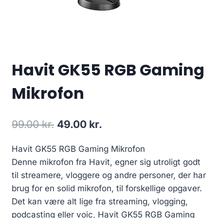
Havit GK55 RGB Gaming
Mikrofon
Original
Current
99.00
kr.
49.00
kr.
price
price
Havit GK55 RGB Gaming Mikrofon
was:
is:
Denne mikrofon fra Havit, egner sig utroligt godt
99.00 kr..
49.00 kr..
til streamere, vloggere og andre personer, der har
brug for en solid mikrofon, til forskellige opgaver.
Det kan være alt lige fra streaming, vlogging,
podcasting eller voic, Havit GK55 RGB Gaming