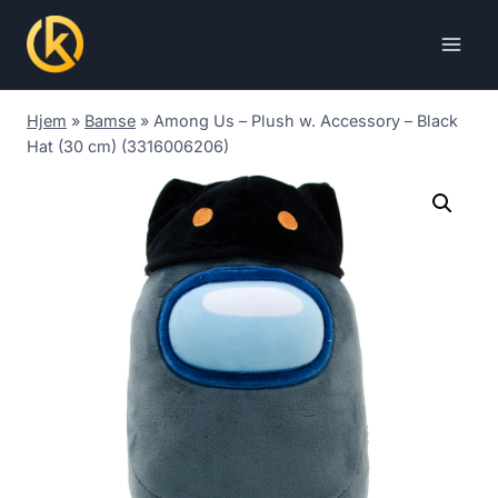
Skip
to
content
Hjem
»
Bamse
»
Among Us – Plush w. Accessory – Black
Hat (30 cm) (3316006206)