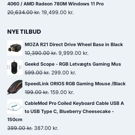
399.00 kr..
387.00 kr..
4060 / AMD Radeon 780M Windows 11 Pro
Original
Current
20,634.00
kr.
19,499.00
kr.
price
price
was:
is:
NYE TILBUD
20,634.00 kr..
19,499.00 kr..
MOZA R21 Direct Drive Wheel Base in Black
Original
Current
10,390.00
kr.
9,999.00
kr.
price
price
Geekd Scope - RGB Letvægts Gaming Mus
was:
is:
Original
Current
599.00
kr.
299.00
kr.
10,390.00 kr..
9,999.00 kr..
price
price
SpeedLink ORIOS RGB Gaming Mouse /Black
was:
is:
Original
Current
199.00
kr.
159.00
kr.
599.00 kr..
299.00 kr..
price
price
CableMod Pro Coiled Keyboard Cable USB A
was:
is:
to USB Type C, Blueberry Cheesecake -
199.00 kr..
159.00 kr..
150cm
Original
Current
399.00
kr.
387.00
kr.