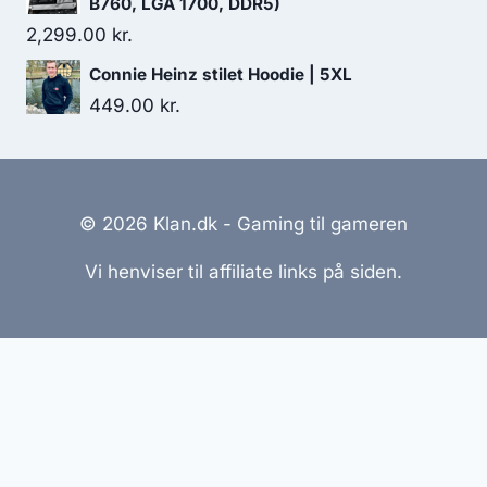
B760, LGA 1700, DDR5)
2,299.00
kr.
Connie Heinz stilet Hoodie | 5XL
449.00
kr.
© 2026 Klan.dk - Gaming til gameren
Vi henviser til affiliate links på siden.
Hjemmesider Til Salg
|
Hjemmeside Udvikling
|
Online
Tilbud
Denne side kan være skabt med AI! Indholdet er
genereret med henblik på at informere og inspirere,