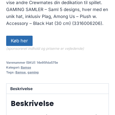
vise andre Crewmates din dedikation til spillet.
GAMING SAMLER – Saml 5 designs, hver med en
unik hat, inklusiv Plag, Among Us – Plush w.
Accessory – Black Hat (30 cm) (3316006206).
Køb her
(sponsoreret indhold og priserne er vejledende)
Varenummer (SKU):
14e95fda575e
Kategori:
Bamse
Tags:
Bamse
,
gaming
Beskrivelse
Beskrivelse