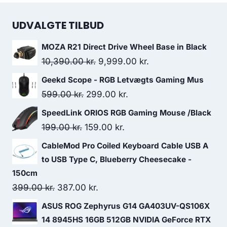
UDVALGTE TILBUD
MOZA R21 Direct Drive Wheel Base in Black
Original
Current
10,390.00
kr.
9,999.00
kr.
price
price
Geekd Scope - RGB Letvægts Gaming Mus
was:
is:
Original
Current
599.00
kr.
299.00
kr.
10,390.00 kr..
9,999.00 kr..
price
price
SpeedLink ORIOS RGB Gaming Mouse /Black
was:
is:
Original
Current
199.00
kr.
159.00
kr.
599.00 kr..
299.00 kr..
price
price
CableMod Pro Coiled Keyboard Cable USB A
was:
is:
to USB Type C, Blueberry Cheesecake -
199.00 kr..
159.00 kr..
150cm
Original
Current
399.00
kr.
387.00
kr.
price
price
ASUS ROG Zephyrus G14 GA403UV-QS106X
was:
is:
14 8945HS 16GB 512GB NVIDIA GeForce RTX