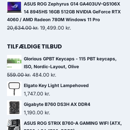
price
price
ASUS ROG Zephyrus G14 GA403UV-QS106X
was:
is:
14 8945HS 16GB 512GB NVIDIA GeForce RTX
399.00 kr..
387.00 kr..
4060 / AMD Radeon 780M Windows 11 Pro
Original
Current
20,634.00
kr.
19,499.00
kr.
price
price
was:
is:
TILFÆLDIGE TILBUD
20,634.00 kr..
19,499.00 kr..
Glorious GPBT Keycaps - 115 PBT keycaps,
ISO, Nordic-Layout, Olive
Original
Current
559.00
kr.
484.00
kr.
price
price
Elgato Key Light Lampehoved
was:
is:
1,747.00
kr.
559.00 kr..
484.00 kr..
Gigabyte B760 DS3H AX DDR4
1,190.00
kr.
ASUS ROG STRIX B760-A GAMING WIFI (ATX,