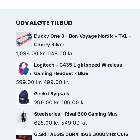
UDVALGTE TILBUD
Ducky One 3 - Bon Voyage Nordic - TKL -
Cherry Silver
Original
Current
1,098.00
kr.
649.00
kr.
price
price
Logitech - G435 Lightspeed Wireless
was:
is:
Gaming Headset - Blue
1,098.00 kr..
649.00 kr..
Original
Current
599.00
kr.
499.00
kr.
price
price
Geekd Rygsæk
was:
is:
Original
Current
299.00
kr.
199.00
kr.
599.00 kr..
499.00 kr..
price
price
Steelseries - Rival 600 Gaming Mus
was:
is:
Original
Current
625.00
kr.
549.00
kr.
299.00 kr..
199.00 kr..
price
price
G.Skill AEGIS DDR4 16GB 3000MHz CL16