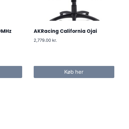
0MHz
AKRacing California Ojai
2,779.00
kr.
Køb her