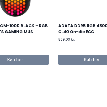
 GM-1000 BLACK – RGB
ADATA DDR5 8GB 480
TS GAMING MUS
CL40 On-die ECC
859.00
kr.
Køb her
Køb her