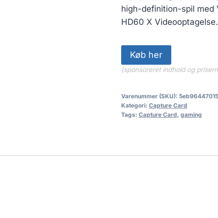
high-definition-spil me
HD60 X Videooptagelse.
Køb her
(sponsoreret indhold og priser
Varenummer (SKU):
5eb9644701
Kategori:
Capture Card
Tags:
Capture Card
,
gaming