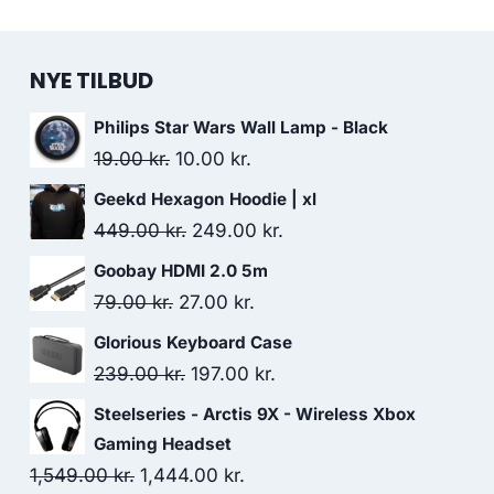
NYE TILBUD
Philips Star Wars Wall Lamp - Black
Original
Current
19.00
kr.
10.00
kr.
price
price
Geekd Hexagon Hoodie | xl
was:
is:
Original
Current
449.00
kr.
249.00
kr.
19.00 kr..
10.00 kr..
price
price
Goobay HDMI 2.0 5m
was:
is:
Original
Current
79.00
kr.
27.00
kr.
449.00 kr..
249.00 kr..
price
price
Glorious Keyboard Case
was:
is:
Original
Current
239.00
kr.
197.00
kr.
79.00 kr..
27.00 kr..
price
price
Steelseries - Arctis 9X - Wireless Xbox
was:
is:
Gaming Headset
239.00 kr..
197.00 kr..
Original
Current
1,549.00
kr.
1,444.00
kr.