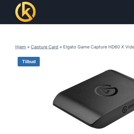
Skip
to
content
Hjem
»
Capture Card
»
Elgato Game Capture HD60 X Vid
Tilbud