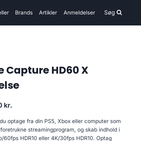
Søg
ller
Brands
Artikler
Anmeldelser
e Capture HD60 X
else
Current
00
kr.
price
u optage fra din PS5, Xbox eller computer som
is:
t foretrukne streamingprogram, og skab indhold i
 kr..
1,516.00 kr..
80p/60fps HDR10 eller 4K/30fps HDR10. Optag