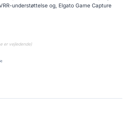
d VRR-understøttelse og, Elgato Game Capture
ne er vejledende)
5c