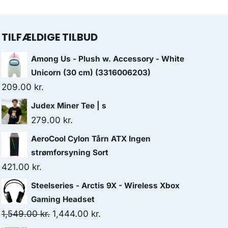
TILFÆLDIGE TILBUD
Among Us - Plush w. Accessory - White
Unicorn (30 cm) (3316006203)
209.00
kr.
Judex Miner Tee | s
279.00
kr.
AeroCool Cylon Tårn ATX Ingen
strømforsyning Sort
421.00
kr.
Steelseries - Arctis 9X - Wireless Xbox
Gaming Headset
Original
Current
1,549.00
kr.
1,444.00
kr.