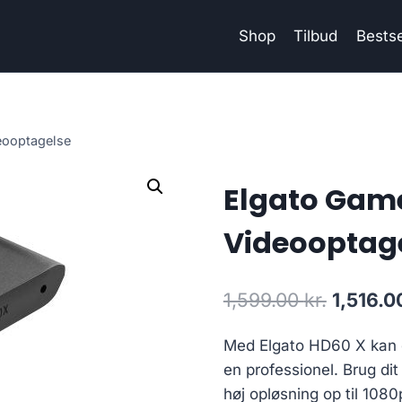
Shop
Tilbud
Bestse
eooptagelse
Elgato Gam
Videooptag
Original
1,599.00
kr.
1,516.
price
Med Elgato HD60 X kan d
was:
en professionel. Brug di
1,599.00
høj opløsning op til 10