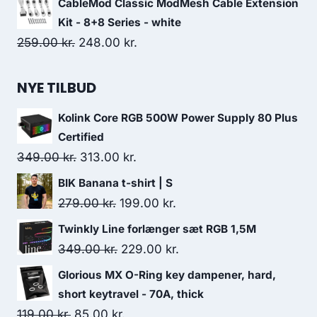
CableMod Classic ModMesh Cable Extension
was:
is:
Kit - 8+8 Series - white
579.00 kr..
478.00 kr..
Original
Current
259.00
kr.
248.00
kr.
price
price
was:
is:
NYE TILBUD
259.00 kr..
248.00 kr..
Kolink Core RGB 500W Power Supply 80 Plus
Certified
Original
Current
349.00
kr.
313.00
kr.
price
price
BIK Banana t-shirt | S
was:
is:
Original
Current
279.00
kr.
199.00
kr.
349.00 kr..
313.00 kr..
price
price
Twinkly Line forlænger sæt RGB 1,5M
was:
is:
Original
Current
349.00
kr.
229.00
kr.
279.00 kr..
199.00 kr..
price
price
Glorious MX O-Ring key dampener, hard,
was:
is:
short keytravel - 70A, thick
349.00 kr..
229.00 kr..
Original
Current
119.00
kr.
85.00
kr.