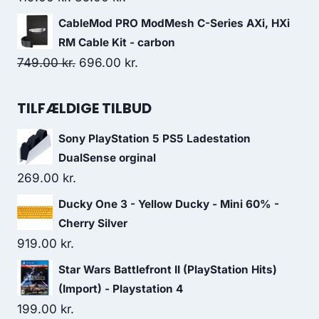
price
price
CableMod PRO ModMesh C-Series AXi, HXi
was:
is:
RM Cable Kit - carbon
119.00 kr..
85.00 kr..
Original
Current
749.00
kr.
696.00
kr.
price
price
was:
is:
TILFÆLDIGE TILBUD
749.00 kr..
696.00 kr..
Sony PlayStation 5 PS5 Ladestation
DualSense orginal
269.00
kr.
Ducky One 3 - Yellow Ducky - Mini 60% -
Cherry Silver
919.00
kr.
Star Wars Battlefront II (PlayStation Hits)
(Import) - Playstation 4
199.00
kr.