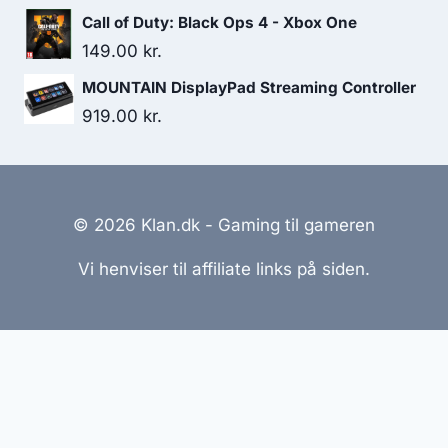
Call of Duty: Black Ops 4 - Xbox One
149.00
kr.
MOUNTAIN DisplayPad Streaming Controller
919.00
kr.
© 2026 Klan.dk - Gaming til gameren
Vi henviser til affiliate links på siden.
Hjemmesider Til Salg
|
Hjemmeside Udvikling
|
Online
Tilbud
Denne side kan være skabt med AI! Indholdet er