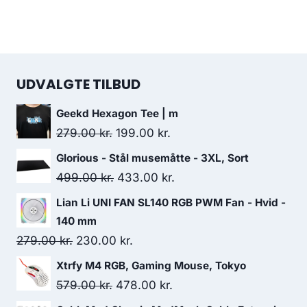
UDVALGTE TILBUD
Geekd Hexagon Tee | m
Original
Current
279.00
kr.
199.00
kr.
price
price
Glorious - Stål musemåtte - 3XL, Sort
was:
is:
Original
Current
499.00
kr.
433.00
kr.
279.00 kr..
199.00 kr..
price
price
Lian Li UNI FAN SL140 RGB PWM Fan - Hvid -
was:
is:
140 mm
499.00 kr..
433.00 kr..
Original
Current
279.00
kr.
230.00
kr.
price
price
Xtrfy M4 RGB, Gaming Mouse, Tokyo
was:
is:
Original
Current
579.00
kr.
478.00
kr.
279.00 kr..
230.00 kr..
price
price