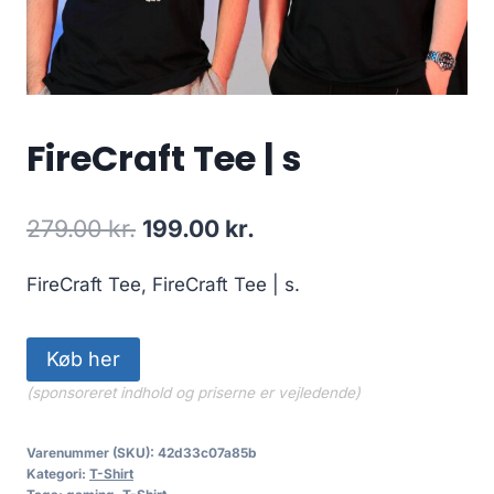
FireCraft Tee | s
Original
Current
279.00
kr.
199.00
kr.
price
price
FireCraft Tee, FireCraft Tee | s.
was:
is:
279.00 kr..
199.00 kr..
Køb her
(sponsoreret indhold og priserne er vejledende)
Varenummer (SKU):
42d33c07a85b
Kategori:
T-Shirt