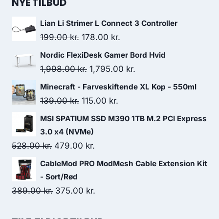
was:
is:
NYE TILBUD
279.00 kr..
218.00 kr..
Lian Li Strimer L Connect 3 Controller
Original
Current
199.00
kr.
178.00
kr.
price
price
Nordic FlexiDesk Gamer Bord Hvid
was:
is:
Original
Current
1,998.00
kr.
1,795.00
kr.
199.00 kr..
178.00 kr..
price
price
Minecraft - Farveskiftende XL Kop - 550ml
was:
is:
Original
Current
139.00
kr.
115.00
kr.
1,998.00 kr..
1,795.00 kr..
price
price
MSI SPATIUM SSD M390 1TB M.2 PCI Express
was:
is:
3.0 x4 (NVMe)
139.00 kr..
115.00 kr..
Original
Current
528.00
kr.
479.00
kr.
price
price
CableMod PRO ModMesh Cable Extension Kit
was:
is:
- Sort/Rød
528.00 kr..
479.00 kr..
Original
Current
389.00
kr.
375.00
kr.
price
price