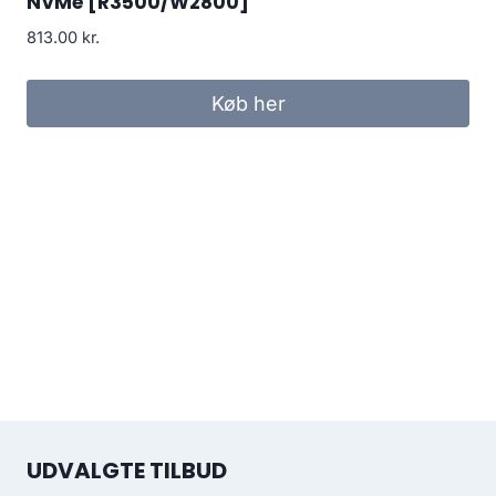
NVMe [R3500/W2800]
813.00
kr.
Køb her
UDVALGTE TILBUD