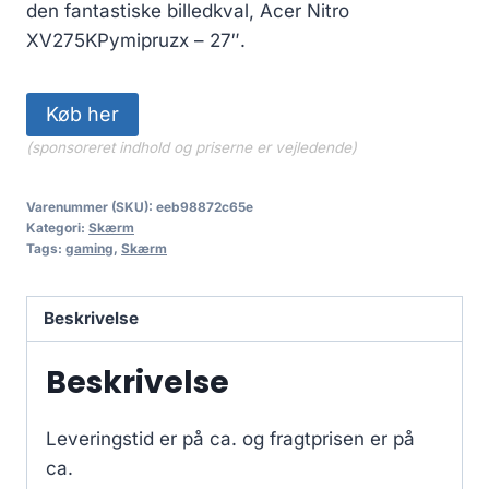
den fantastiske billedkval, Acer Nitro
XV275KPymipruzx – 27″.
Køb her
(sponsoreret indhold og priserne er vejledende)
Varenummer (SKU):
eeb98872c65e
Kategori:
Skærm
Tags:
gaming
,
Skærm
Beskrivelse
Beskrivelse
Leveringstid er på ca.
og fragtprisen er på
ca.