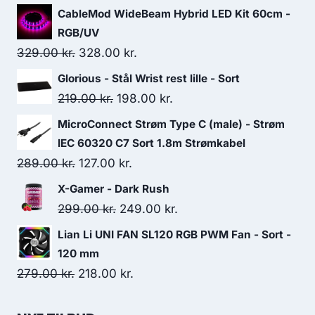
CableMod WideBeam Hybrid LED Kit 60cm -
RGB/UV
Original
Current
329.00
kr.
328.00
kr.
price
price
Glorious - Stål Wrist rest lille - Sort
was:
is:
Original
Current
219.00
kr.
198.00
kr.
329.00 kr..
328.00 kr..
price
price
MicroConnect Strøm Type C (male) - Strøm
was:
is:
IEC 60320 C7 Sort 1.8m Strømkabel
219.00 kr..
198.00 kr..
Original
Current
289.00
kr.
127.00
kr.
price
price
X-Gamer - Dark Rush
was:
is:
Original
Current
299.00
kr.
249.00
kr.
289.00 kr..
127.00 kr..
price
price
Lian Li UNI FAN SL120 RGB PWM Fan - Sort -
was:
is:
120 mm
299.00 kr..
249.00 kr..
Original
Current
279.00
kr.
218.00
kr.
price
price