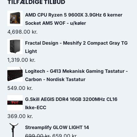
was:
is:
TILFÆLDIGE TILBUD
389.00 kr..
375.00 kr..
AMD CPU Ryzen 5 9600X 3.9GHz 6 kerner
Socket AM5 WOF - u/køler
4,698.00
kr.
Fractal Design - Meshify 2 Compact Gray TG
Light
1,319.00
kr.
Logitech - G413 Mekanisk Gaming Tastatur -
Carbon - Nordisk Tastatur
549.00
kr.
G.Skill AEGIS DDR4 16GB 3200MHz CL16
Ikke-ECC
369.00
kr.
Streamplify GLOW LIGHT 14
Original
Current
699.00
kr.
659.00
kr.