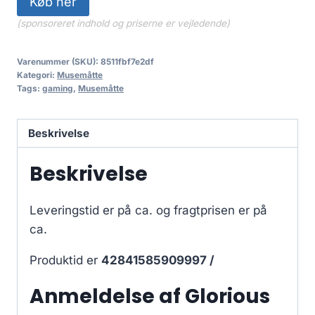
Køb her
(sponsoreret indhold og priserne er vejledende)
Varenummer (SKU):
8511fbf7e2df
Kategori:
Musemåtte
Tags:
gaming
,
Musemåtte
Beskrivelse
Beskrivelse
Leveringstid er på ca.
og fragtprisen er på
ca.
Produktid er
42841585909997 /
Anmeldelse af Glorious