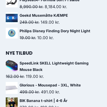
was:
is:
Original
Current
8,990.00
kr.
8,184.00
kr.
1,049.00 kr..
649.00 kr..
price
price
Geekd Musemåtte KÆMPE
was:
is:
Original
Current
249.00
kr.
149.00
kr.
8,990.00 kr..
8,184.00 kr..
price
price
Philips Disney Finding Dory Night Light
was:
is:
Original
Current
19.00
kr.
10.00
kr.
249.00 kr..
149.00 kr..
price
price
was:
is:
NYE TILBUD
19.00 kr..
10.00 kr..
SpeedLink SKELL Lightweight Gaming
Mouse Black
Original
Current
162.00
kr.
119.00
kr.
price
price
Glorious - Mousepad - 3XL, White
was:
is:
Original
Current
499.00
kr.
491.00
kr.
162.00 kr..
119.00 kr..
price
price
BIK Banana t-shirt | 4-6 År
was:
is: