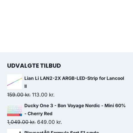
UDVALGTE TILBUD
Lian Li LAN2-2X ARGB-LED-Strip for Lancool
II
Original
Current
159.00
kr.
113.00
kr.
price
price
Ducky One 3 - Bon Voyage Nordic - Mini 60%
was:
is:
- Cherry Red
159.00 kr..
113.00 kr..
Original
Current
1,049.00
kr.
649.00
kr.
price
price
PlayseatÂ® Formula Sort F1 sæde