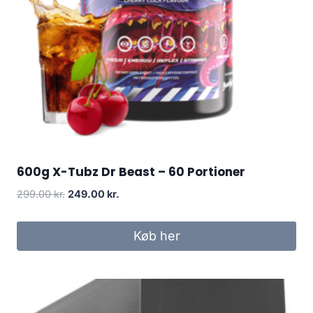
600g X-Tubz Dr Beast – 60 Portioner
Original
Current
299.00
kr.
249.00
kr.
price
price
was:
is:
Køb her
299.00 kr..
249.00 kr..