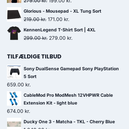
Original
Current
279.00
kr.
199.00
kr.
499.00 kr..
491.00 kr..
price
price
Glorious - Mousepad - XL Tung Sort
was:
is:
Original
Current
219.00
kr.
171.00
kr.
279.00 kr..
199.00 kr..
price
price
KennenLegend T-Shirt Sort | 4XL
was:
is:
Original
Current
299.00
kr.
279.00
kr.
219.00 kr..
171.00 kr..
price
price
was:
is:
TILFÆLDIGE TILBUD
299.00 kr..
279.00 kr..
Sony DualSense Gamepad Sony PlayStation
5 Sort
659.00
kr.
CableMod Pro ModMesh 12VHPWR Cable
Extension Kit - light blue
674.00
kr.
Ducky One 3 - Matcha - TKL - Cherry Blue