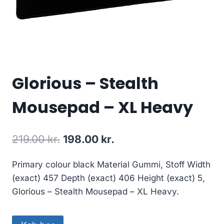
Glorious – Stealth
Mousepad – XL Heavy
Original
Current
219.00
kr.
198.00
kr.
price
price
Primary colour black Material Gummi, Stoff Width
was:
is:
(exact) 457 Depth (exact) 406 Height (exact) 5,
219.00 kr..
198.00 kr..
Glorious – Stealth Mousepad – XL Heavy.