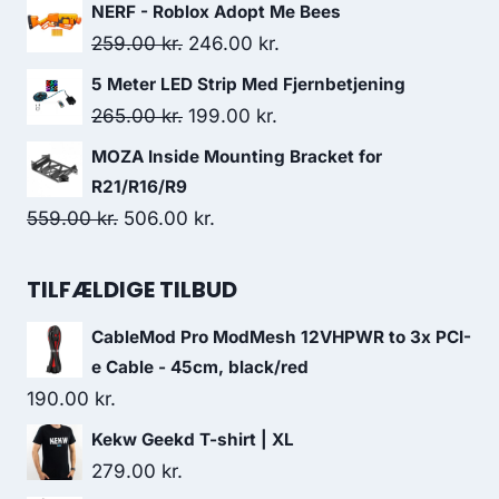
price
price
NERF - Roblox Adopt Me Bees
was:
is:
Original
Current
259.00
kr.
246.00
kr.
590.00 kr..
515.00 kr..
price
price
5 Meter LED Strip Med Fjernbetjening
was:
is:
Original
Current
265.00
kr.
199.00
kr.
259.00 kr..
246.00 kr..
price
price
MOZA Inside Mounting Bracket for
was:
is:
R21/R16/R9
265.00 kr..
199.00 kr..
Original
Current
559.00
kr.
506.00
kr.
price
price
was:
is:
TILFÆLDIGE TILBUD
559.00 kr..
506.00 kr..
CableMod Pro ModMesh 12VHPWR to 3x PCI-
e Cable - 45cm, black/red
190.00
kr.
Kekw Geekd T-shirt | XL
279.00
kr.