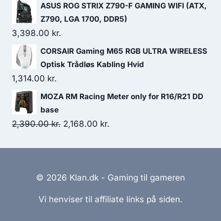
ASUS ROG STRIX Z790-F GAMING WIFI (ATX,
Z790, LGA 1700, DDR5)
3,398.00
kr.
CORSAIR Gaming M65 RGB ULTRA WIRELESS
Optisk Trådløs Kabling Hvid
1,314.00
kr.
MOZA RM Racing Meter only for R16/R21 DD
base
Original
Current
2,390.00
kr.
2,168.00
kr.
price
price
was:
is:
2,390.00 kr..
2,168.00 kr..
© 2026 Klan.dk - Gaming til gameren
Vi henviser til affiliate links på siden.