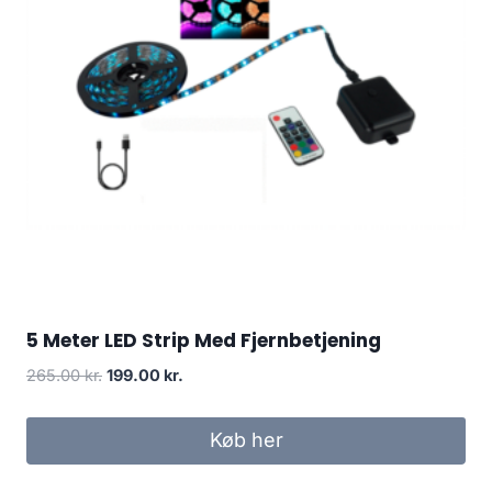
5 Meter LED Strip Med Fjernbetjening
Original
Current
265.00
kr.
199.00
kr.
price
price
was:
is:
Køb her
265.00 kr..
199.00 kr..