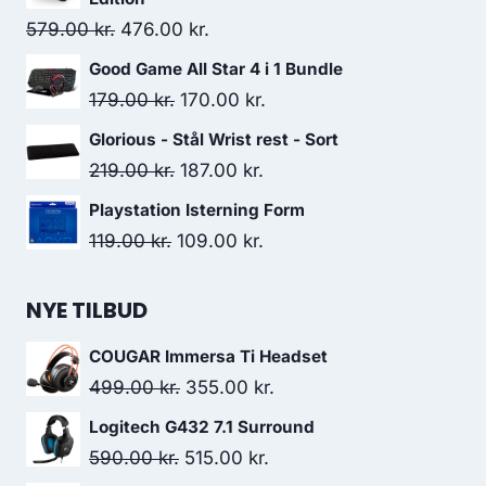
189.00 kr..
158.00 kr..
Original
Current
579.00
kr.
476.00
kr.
price
price
Good Game All Star 4 i 1 Bundle
was:
is:
Original
Current
179.00
kr.
170.00
kr.
579.00 kr..
476.00 kr..
price
price
Glorious - Stål Wrist rest - Sort
was:
is:
Original
Current
219.00
kr.
187.00
kr.
179.00 kr..
170.00 kr..
price
price
Playstation Isterning Form
was:
is:
Original
Current
119.00
kr.
109.00
kr.
219.00 kr..
187.00 kr..
price
price
was:
is:
NYE TILBUD
119.00 kr..
109.00 kr..
COUGAR Immersa Ti Headset
Original
Current
499.00
kr.
355.00
kr.
price
price
Logitech G432 7.1 Surround
was:
is:
Original
Current
590.00
kr.
515.00
kr.
499.00 kr..
355.00 kr..