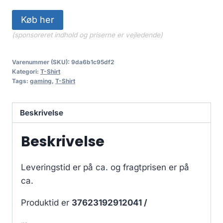
Køb her
(sponsoreret indhold og priserne er vejledende)
Varenummer (SKU):
9da6b1c95df2
Kategori:
T-Shirt
Tags:
gaming
,
T-Shirt
Beskrivelse
Beskrivelse
Leveringstid er på ca.
og fragtprisen er på
ca.
Produktid er
37623192912041 /