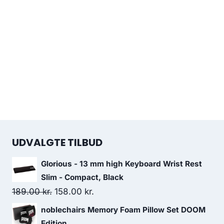
UDVALGTE TILBUD
Glorious - 13 mm high Keyboard Wrist Rest
Slim - Compact, Black
Original
Current
189.00
kr.
158.00
kr.
price
price
noblechairs Memory Foam Pillow Set DOOM
was:
is:
Edition