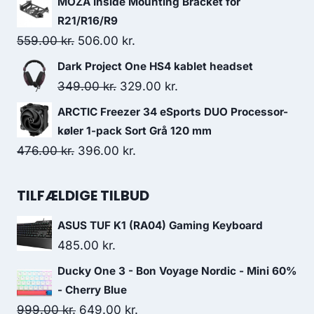
MOZA Inside Mounting Bracket for
was:
is:
R21/R16/R9
479.00 kr..
389.00 kr..
Original
Current
559.00
kr.
506.00
kr.
price
price
Dark Project One HS4 kablet headset
was:
is:
Original
Current
349.00
kr.
329.00
kr.
559.00 kr..
506.00 kr..
price
price
ARCTIC Freezer 34 eSports DUO Processor-
was:
is:
køler 1-pack Sort Grå 120 mm
349.00 kr..
329.00 kr..
Original
Current
476.00
kr.
396.00
kr.
price
price
was:
is:
TILFÆLDIGE TILBUD
476.00 kr..
396.00 kr..
ASUS TUF K1 (RA04) Gaming Keyboard
485.00
kr.
Ducky One 3 - Bon Voyage Nordic - Mini 60%
- Cherry Blue
Original
Current
999.00
kr.
649.00
kr.