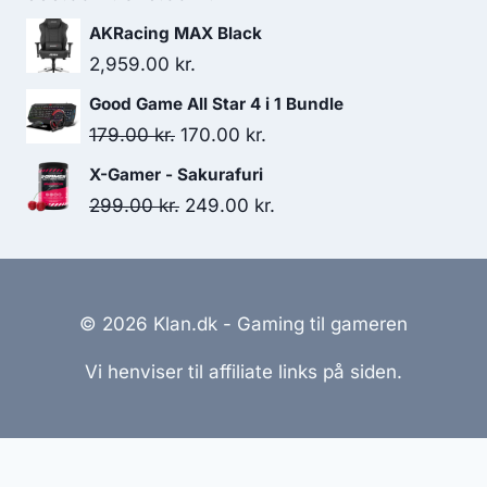
price
price
AKRacing MAX Black
was:
is:
2,959.00
kr.
999.00 kr..
649.00 kr..
Good Game All Star 4 i 1 Bundle
Original
Current
179.00
kr.
170.00
kr.
price
price
X-Gamer - Sakurafuri
was:
is:
Original
Current
299.00
kr.
249.00
kr.
179.00 kr..
170.00 kr..
price
price
was:
is:
299.00 kr..
249.00 kr..
© 2026 Klan.dk - Gaming til gameren
Vi henviser til affiliate links på siden.
Hjemmesider Til Salg
|
Hjemmeside Udvikling
|
Online