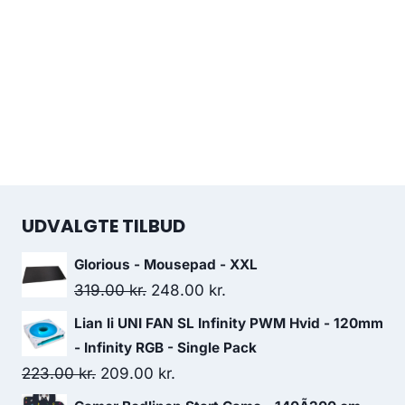
UDVALGTE TILBUD
Glorious - Mousepad - XXL
Original
Current
319.00
kr.
248.00
kr.
price
price
Lian li UNI FAN SL Infinity PWM Hvid - 120mm
was:
is:
- Infinity RGB - Single Pack
319.00 kr..
248.00 kr..
Original
Current
223.00
kr.
209.00
kr.
price
price