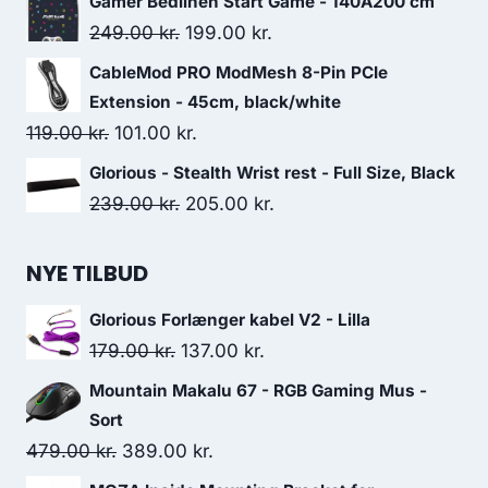
Gamer Bedlinen Start Game - 140Ã200 cm
was:
is:
Original
Current
249.00
kr.
199.00
kr.
223.00 kr..
209.00 kr..
price
price
CableMod PRO ModMesh 8-Pin PCIe
was:
is:
Extension - 45cm, black/white
249.00 kr..
199.00 kr..
Original
Current
119.00
kr.
101.00
kr.
price
price
Glorious - Stealth Wrist rest - Full Size, Black
was:
is:
Original
Current
239.00
kr.
205.00
kr.
119.00 kr..
101.00 kr..
price
price
was:
is:
NYE TILBUD
239.00 kr..
205.00 kr..
Glorious Forlænger kabel V2 - Lilla
Original
Current
179.00
kr.
137.00
kr.
price
price
Mountain Makalu 67 - RGB Gaming Mus -
was:
is:
Sort
179.00 kr..
137.00 kr..
Original
Current
479.00
kr.
389.00
kr.
price
price