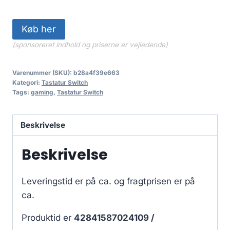
Køb her
(sponsoreret indhold og priserne er vejledende)
Varenummer (SKU):
b28a4f39e663
Kategori:
Tastatur Switch
Tags:
gaming
,
Tastatur Switch
Beskrivelse
Beskrivelse
Leveringstid er på ca.
og fragtprisen er på
ca.
Produktid er
42841587024109 /