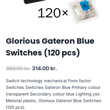
Glorious Gateron Blue
Switches (120 pcs)
Original
Current
369.00
kr.
314.00
kr.
price
price
Switch technology mechanical Form factor
was:
is:
Switches Switches Gateron Blue Primary colour
369.00 kr..
314.00 kr..
transparent Secondary colour blue Lighting yes
Material plastic, Glorious Gateron Blue Switches
(120 pcs).