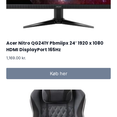
Acer Nitro QG241Y Pbmiipx 24″ 1920 x 1080
HDMI DisplayPort 165Hz
1,169.00
kr.
Køb her