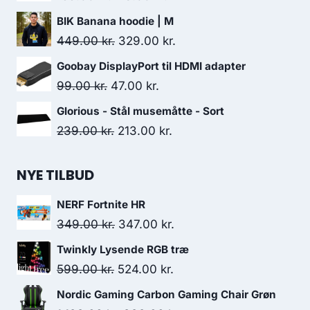
279.00 kr..
199.00 kr..
price
price
BIK Banana hoodie | M
was:
is:
Original
Current
449.00
kr.
329.00
kr.
159.00 kr..
118.00 kr..
price
price
Goobay DisplayPort til HDMI adapter
was:
is:
Original
Current
99.00
kr.
47.00
kr.
449.00 kr..
329.00 kr..
price
price
Glorious - Stål musemåtte - Sort
was:
is:
Original
Current
239.00
kr.
213.00
kr.
99.00 kr..
47.00 kr..
price
price
was:
is:
NYE TILBUD
239.00 kr..
213.00 kr..
NERF Fortnite HR
Original
Current
349.00
kr.
347.00
kr.
price
price
Twinkly Lysende RGB træ
was:
is:
Original
Current
599.00
kr.
524.00
kr.
349.00 kr..
347.00 kr..
price
price
Nordic Gaming Carbon Gaming Chair Grøn