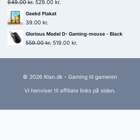
Original
Current
649.00
kr.
529.00
kr.
price
price
Geekd Plakat
was:
is:
39.00
kr.
649.00 kr..
529.00 kr..
Glorious Model D- Gaming-mouse - Black
Original
Current
559.00
kr.
519.00
kr.
price
price
was:
is:
559.00 kr..
519.00 kr..
© 2026 Klan.dk - Gaming til gameren
Vi henviser til affiliate links på siden.
Hjemmesider Til Salg
|
Hjemmeside Udvikling
|
Online
Tilbud