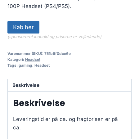
100P Headset (PS4/PS5).
Køb her
(sponsoreret indhold og priserne er vejledende)
Varenummer (SKU):
751b6f0dce6e
Kategori:
Headset
Tags:
gaming
,
Headset
Beskrivelse
Beskrivelse
Leveringstid er på ca.
og fragtprisen er på
ca.