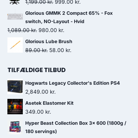
was:
is:
Original
Current
1,199.00
kr.
999.00
kr.
599.00 kr..
524.00 kr..
price
price
Glorious GMMK 2 Compact 65% - Fox
was:
is:
switch, NO-Layout - Hvid
1,199.00 kr..
999.00 kr..
Original
Current
1,089.00
kr.
980.00
kr.
price
price
Glorious Lube Brush
was:
is:
Original
Current
89.00
kr.
58.00
kr.
1,089.00 kr..
980.00 kr..
price
price
was:
is:
TILFÆLDIGE TILBUD
89.00 kr..
58.00 kr..
Hogwarts Legacy Collector's Edition PS4
2,849.00
kr.
Asetek Elastomer Kit
349.00
kr.
Hyper Beast Collection Box 3x 600 (1800g /
180 servings)