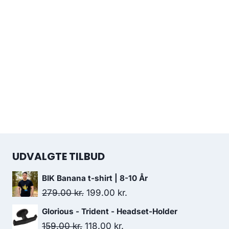
UDVALGTE TILBUD
BIK Banana t-shirt | 8-10 År
Original
Current
279.00
kr.
199.00
kr.
price
price
Glorious - Trident - Headset-Holder
was:
is:
Original
Current
159.00
kr.
118.00
kr.