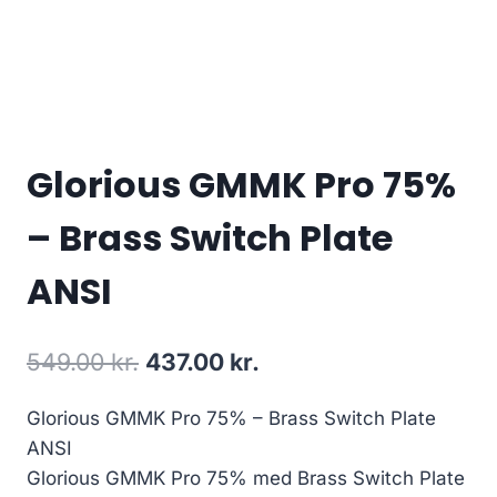
Glorious GMMK Pro 75%
– Brass Switch Plate
ANSI
Original
Current
549.00
kr.
437.00
kr.
price
price
Glorious GMMK Pro 75% – Brass Switch Plate
was:
is:
ANSI
549.00 kr..
437.00 kr..
Glorious GMMK Pro 75% med Brass Switch Plate