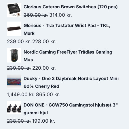
Glorious Gateron Brown Switches (120 pcs)
Original
Current
369.00
kr.
314.00
kr.
price
price
Glorious - Træ Tastatur Wrist Pad - TKL,
was:
is:
Mørk
369.00 kr..
314.00 kr..
Original
Current
239.00
kr.
228.00
kr.
price
price
Nordic Gaming FreeFlyer Trådløs Gaming
was:
is:
Mus
239.00 kr..
228.00 kr..
Original
Current
239.00
kr.
220.00
kr.
price
price
Ducky - One 3 Daybreak Nordic Layout Mini
was:
is:
60% Cherry Red
239.00 kr..
220.00 kr..
Original
Current
1,449.00
kr.
865.00
kr.
price
price
DON ONE - GCW750 Gamingstol hjulsæt 3"
was:
is:
gummi hjul
1,449.00 kr..
865.00 kr..
Original
Current
238.00
kr.
199.00
kr.