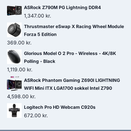
1,049.00 kr..
679.00 kr..
ASRock Z790M PG Lightning DDR4
1,347.00
kr.
Thrustmaster eSwap X Racing Wheel Module
Forza 5 Edition
369.00
kr.
Glorious Model O 2 Pro - Wireless - 4K/8K
Polling - Black
1,119.00
kr.
ASRock Phantom Gaming Z690I LIGHTNING
WIFI Mini ITX LGA1700 sokkel Intel Z790
4,598.00
kr.
Logitech Pro HD Webcam C920s
672.00
kr.