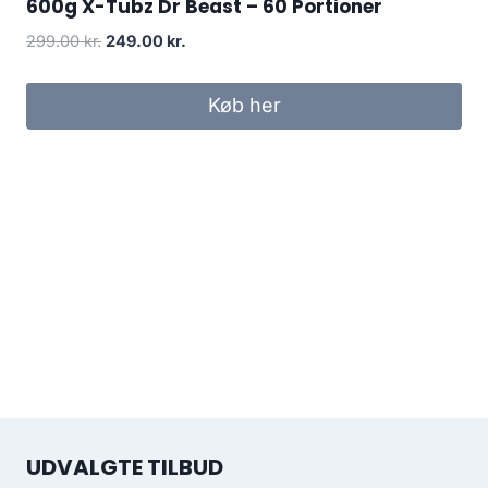
600g X-Tubz Dr Beast – 60 Portioner
Original
Current
299.00
kr.
249.00
kr.
price
price
was:
is:
Køb her
299.00 kr..
249.00 kr..
UDVALGTE TILBUD