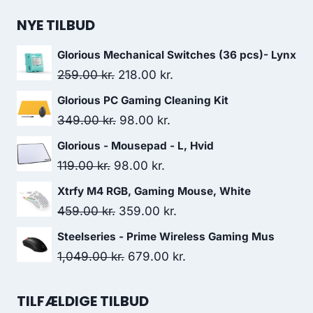
price
price
was:
is:
NYE TILBUD
238.00 kr..
199.00 kr..
Glorious Mechanical Switches (36 pcs)- Lynx
Original
Current
259.00
kr.
218.00
kr.
price
price
Glorious PC Gaming Cleaning Kit
was:
is:
Original
Current
349.00
kr.
98.00
kr.
259.00 kr..
218.00 kr..
price
price
Glorious - Mousepad - L, Hvid
was:
is:
Original
Current
119.00
kr.
98.00
kr.
349.00 kr..
98.00 kr..
price
price
Xtrfy M4 RGB, Gaming Mouse, White
was:
is:
Original
Current
459.00
kr.
359.00
kr.
119.00 kr..
98.00 kr..
price
price
Steelseries - Prime Wireless Gaming Mus
was:
is:
Original
Current
1,049.00
kr.
679.00
kr.
459.00 kr..
359.00 kr..
price
price
was:
is:
TILFÆLDIGE TILBUD