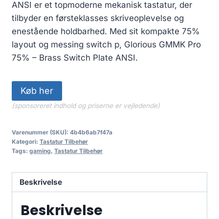
ANSI er et topmoderne mekanisk tastatur, der
tilbyder en førsteklasses skriveoplevelse og
enestående holdbarhed. Med sit kompakte 75%
layout og messing switch p, Glorious GMMK Pro
75% – Brass Switch Plate ANSI.
Køb her
(sponsoreret indhold og priserne er vejledende)
Varenummer (SKU):
4b4b6ab7f47a
Kategori:
Tastatur Tilbehør
Tags:
gaming
,
Tastatur Tilbehør
Beskrivelse
Beskrivelse