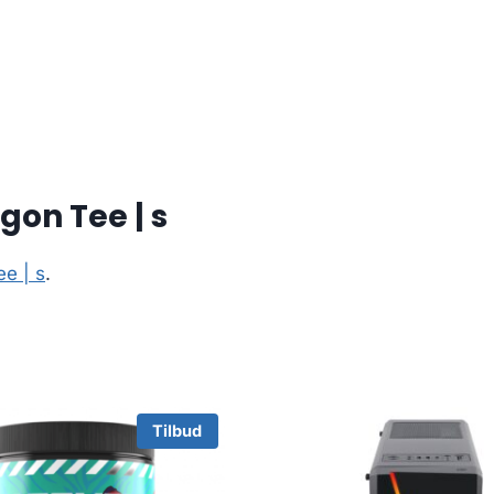
on Tee | s
e | s
.
Tilbud