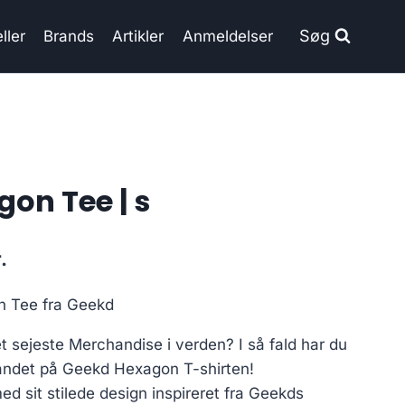
Søg
ller
Brands
Artikler
Anmeldelser
on Tee | s
Current
.
price
n Tee fra Geekd
is:
t sejeste Merchandise i verden? I så fald har du
..
199.00 kr..
landet på Geekd Hexagon T-shirten!
ed sit stilede design inspireret fra Geekds