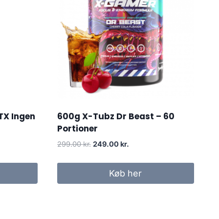
TX Ingen
600g X-Tubz Dr Beast – 60
Portioner
Original
Current
299.00
kr.
249.00
kr.
price
price
was:
is:
Køb her
299.00 kr..
249.00 kr..