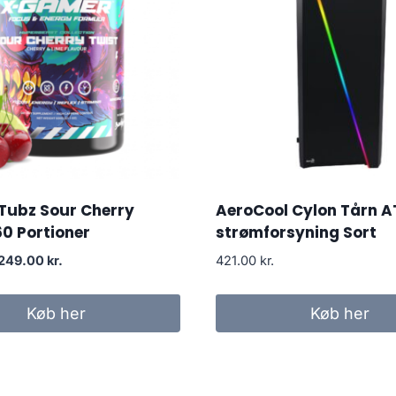
Tubz Sour Cherry
AeroCool Cylon Tårn A
60 Portioner
strømforsyning Sort
Original
Current
249.00
kr.
421.00
kr.
price
price
was:
is:
Køb her
Køb her
299.00 kr..
249.00 kr..