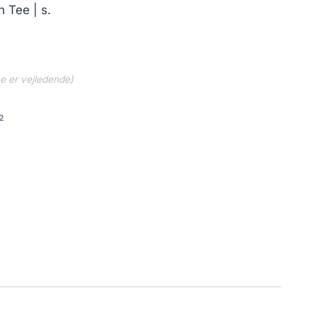
n Tee | s.
ne er vejledende)
2