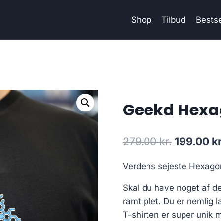
Shop
Tilbud
Bestse
Geekd Hexag
Original
279.00
kr.
199.00
kr
price
Verdens sejeste Hexago
was:
Skal du have noget af de
279.00 kr
ramt plet. Du er nemlig 
T-shirten er super unik m