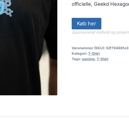
officielle, Geekd Hexago
Køb her
(sponsoreret indhold og priser
Varenummer (SKU):
52f79486fa3
Kategori:
T-Shirt
Tags:
gaming
,
T-Shirt