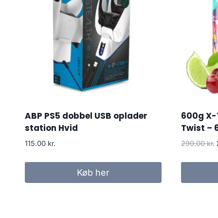
ABP PS5 dobbel USB oplader
600g X-
station Hvid
Twist – 
115.00
kr.
299.00
kr.
Køb her