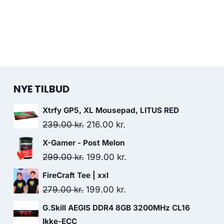
NYE TILBUD
Xtrfy GP5, XL Mousepad, LITUS RED
Original
Current
239.00
kr.
216.00
kr.
price
price
X-Gamer - Post Melon
was:
is:
Original
Current
299.00
kr.
199.00
kr.
239.00 kr..
216.00 kr..
price
price
FireCraft Tee | xxl
was:
is:
Original
Current
279.00
kr.
199.00
kr.
299.00 kr..
199.00 kr..
price
price
G.Skill AEGIS DDR4 8GB 3200MHz CL16
was:
is:
Ikke-ECC