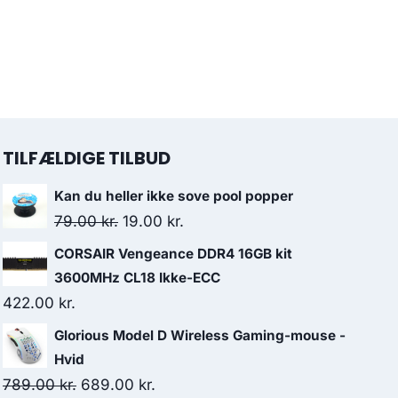
TILFÆLDIGE TILBUD
Kan du heller ikke sove pool popper
Original
Current
79.00
kr.
19.00
kr.
price
price
CORSAIR Vengeance DDR4 16GB kit
was:
is:
3600MHz CL18 Ikke-ECC
79.00 kr..
19.00 kr..
422.00
kr.
Glorious Model D Wireless Gaming-mouse -
Hvid
Original
Current
789.00
kr.
689.00
kr.