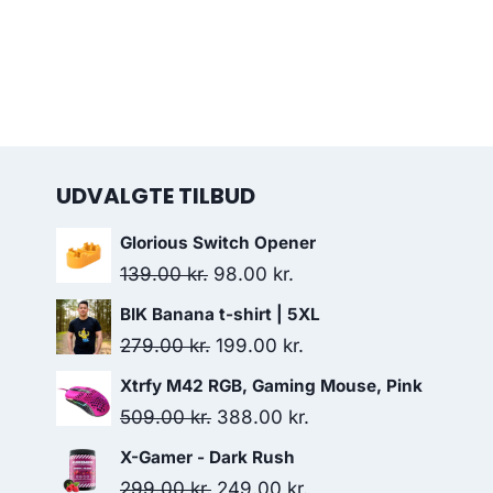
UDVALGTE TILBUD
Glorious Switch Opener
Original
Current
139.00
kr.
98.00
kr.
price
price
BIK Banana t-shirt | 5XL
was:
is:
Original
Current
279.00
kr.
199.00
kr.
139.00 kr..
98.00 kr..
price
price
Xtrfy M42 RGB, Gaming Mouse, Pink
was:
is:
Original
Current
509.00
kr.
388.00
kr.
279.00 kr..
199.00 kr..
price
price
X-Gamer - Dark Rush
was:
is:
Original
Current
299.00
kr.
249.00
kr.