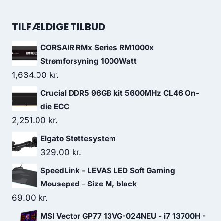
price
price
was:
is:
TILFÆLDIGE TILBUD
219.00 kr..
187.00 kr..
CORSAIR RMx Series RM1000x
Strømforsyning 1000Watt
1,634.00
kr.
Crucial DDR5 96GB kit 5600MHz CL46 On-
die ECC
2,251.00
kr.
Elgato Støttesystem
329.00
kr.
SpeedLink - LEVAS LED Soft Gaming
Mousepad - Size M, black
69.00
kr.
MSI Vector GP77 13VG-024NEU - i7 13700H -