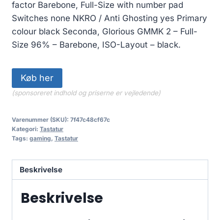
factor Barebone, Full-Size with number pad
Switches none NKRO / Anti Ghosting yes Primary
colour black Seconda, Glorious GMMK 2 – Full-
Size 96% – Barebone, ISO-Layout – black.
Køb her
(sponsoreret indhold og priserne er vejledende)
Varenummer (SKU):
7f47c48cf67c
Kategori:
Tastatur
Tags:
gaming
,
Tastatur
Beskrivelse
Beskrivelse