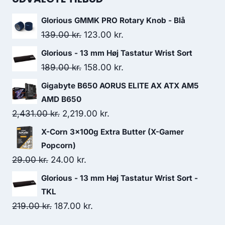
Glorious GMMK PRO Rotary Knob - Blå
Original
Current
139.00
kr.
123.00
kr.
price
price
Glorious - 13 mm Høj Tastatur Wrist Sort
was:
is:
Original
Current
189.00
kr.
158.00
kr.
139.00 kr..
123.00 kr..
price
price
Gigabyte B650 AORUS ELITE AX ATX AM5
was:
is:
AMD B650
189.00 kr..
158.00 kr..
Original
Current
2,431.00
kr.
2,219.00
kr.
price
price
X-Corn 3x100g Extra Butter (X-Gamer
was:
is:
Popcorn)
2,431.00 kr..
2,219.00 kr..
Original
Current
29.00
kr.
24.00
kr.
price
price
Glorious - 13 mm Høj Tastatur Wrist Sort -
was:
is:
TKL
29.00 kr..
24.00 kr..
Original
Current
219.00
kr.
187.00
kr.
price
price