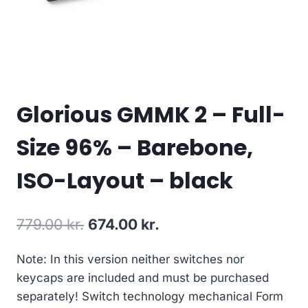
Glorious GMMK 2 – Full-
Size 96% – Barebone,
ISO-Layout – black
Original
Current
779.00
kr.
674.00
kr.
price
price
Note: In this version neither switches nor
was:
is:
keycaps are included and must be purchased
779.00 kr..
674.00 kr..
separately! Switch technology mechanical Form