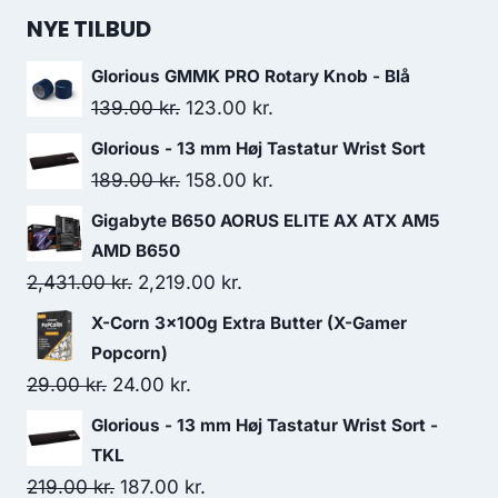
was:
is:
NYE TILBUD
219.00 kr..
187.00 kr..
Glorious GMMK PRO Rotary Knob - Blå
Original
Current
139.00
kr.
123.00
kr.
price
price
Glorious - 13 mm Høj Tastatur Wrist Sort
was:
is:
Original
Current
189.00
kr.
158.00
kr.
139.00 kr..
123.00 kr..
price
price
Gigabyte B650 AORUS ELITE AX ATX AM5
was:
is:
AMD B650
189.00 kr..
158.00 kr..
Original
Current
2,431.00
kr.
2,219.00
kr.
price
price
X-Corn 3x100g Extra Butter (X-Gamer
was:
is:
Popcorn)
2,431.00 kr..
2,219.00 kr..
Original
Current
29.00
kr.
24.00
kr.
price
price
Glorious - 13 mm Høj Tastatur Wrist Sort -
was:
is:
TKL
29.00 kr..
24.00 kr..
Original
Current
219.00
kr.
187.00
kr.