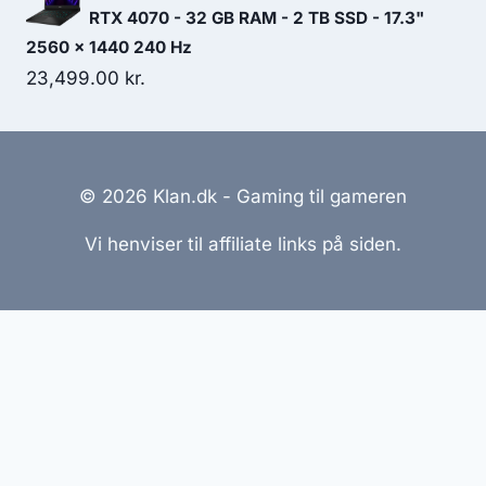
RTX 4070 - 32 GB RAM - 2 TB SSD - 17.3"
2560 x 1440 240 Hz
23,499.00
kr.
© 2026 Klan.dk - Gaming til gameren
Vi henviser til affiliate links på siden.
Hjemmesider Til Salg
|
Hjemmeside Udvikling
|
Online
Tilbud
Denne side kan være skabt med AI! Indholdet er
genereret med henblik på at informere og inspirere,
men vi anbefaler altid at dobbelttjekke vigtige