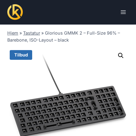
Skip
to
content
Hjem
»
Tastatur
»
Glorious GMMK 2 – Full-Size 96% –
Barebone, ISO-Layout – black
Tilbud