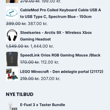
Original
Current
279.00
kr.
199.00
kr.
price
price
CableMod Pro Coiled Keyboard Cable USB A
was:
is:
to USB Type C, Spectrum Blue - 150cm
279.00 kr..
199.00 kr..
Original
Current
399.00
kr.
387.00
kr.
price
price
Steelseries - Arctis 9X - Wireless Xbox
was:
is:
Gaming Headset
399.00 kr..
387.00 kr..
Original
Current
1,549.00
kr.
1,444.00
kr.
price
price
SpeedLink Orios RGB Gaming Mouse /Black
was:
is:
Original
Current
170.00
kr.
112.00
kr.
1,549.00 kr..
1,444.00 kr..
price
price
LEGO Minecraft - Den ødelagte portal (21172)
was:
is:
Original
Current
219.00
kr.
207.00
kr.
170.00 kr..
112.00 kr..
price
price
was:
is:
NYE TILBUD
219.00 kr..
207.00 kr..
E-Fuel 3 x Taster Bundle