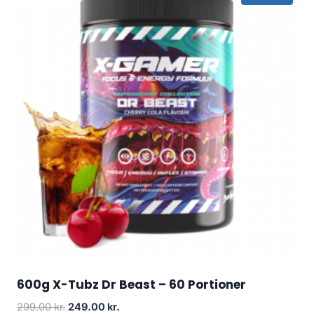
600g X-Tubz Dr Beast – 60 Portioner
Original
Current
299.00
kr.
249.00
kr.