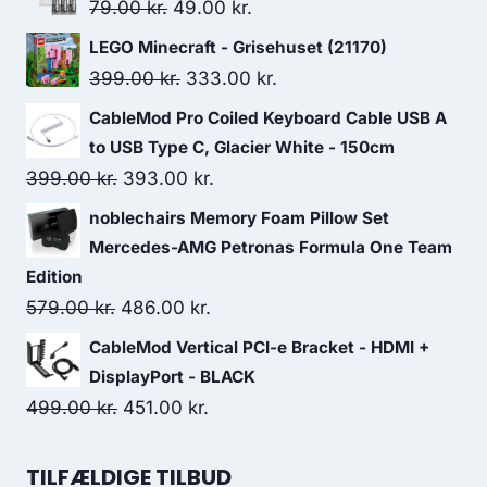
Original
Current
79.00
kr.
49.00
kr.
price
price
LEGO Minecraft - Grisehuset (21170)
was:
is:
Original
Current
399.00
kr.
333.00
kr.
79.00 kr..
49.00 kr..
price
price
CableMod Pro Coiled Keyboard Cable USB A
was:
is:
to USB Type C, Glacier White - 150cm
399.00 kr..
333.00 kr..
Original
Current
399.00
kr.
393.00
kr.
price
price
noblechairs Memory Foam Pillow Set
was:
is:
Mercedes-AMG Petronas Formula One Team
399.00 kr..
393.00 kr..
Edition
Original
Current
579.00
kr.
486.00
kr.
price
price
CableMod Vertical PCI-e Bracket - HDMI +
was:
is:
DisplayPort - BLACK
579.00 kr..
486.00 kr..
Original
Current
499.00
kr.
451.00
kr.
price
price
was:
is:
TILFÆLDIGE TILBUD