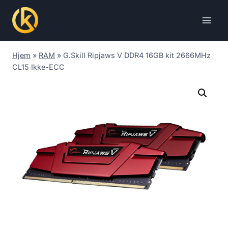
Skip
to
content
Hjem
»
RAM
»
G.Skill Ripjaws V DDR4 16GB kit 2666MHz
CL15 Ikke-ECC