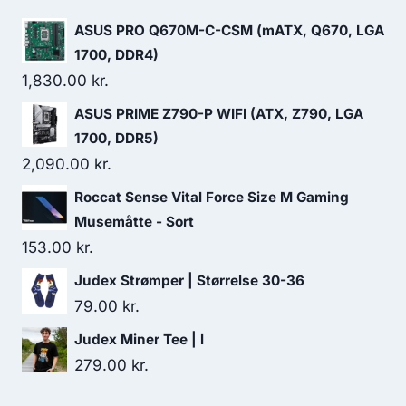
499.00 kr..
451.00 kr..
ASUS PRO Q670M-C-CSM (mATX, Q670, LGA
1700, DDR4)
1,830.00
kr.
ASUS PRIME Z790-P WIFI (ATX, Z790, LGA
1700, DDR5)
2,090.00
kr.
Roccat Sense Vital Force Size M Gaming
Musemåtte - Sort
153.00
kr.
Judex Strømper | Størrelse 30-36
79.00
kr.
Judex Miner Tee | l
279.00
kr.