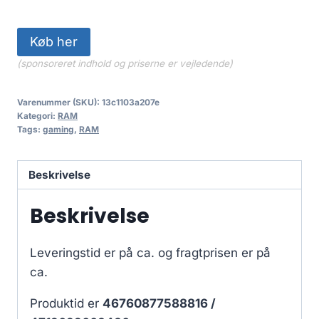
Køb her
(sponsoreret indhold og priserne er vejledende)
Varenummer (SKU):
13c1103a207e
Kategori:
RAM
Tags:
gaming
,
RAM
Beskrivelse
Beskrivelse
Leveringstid er på ca.
og fragtprisen er på
ca.
Produktid er
46760877588816 /