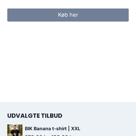
price
price
was:
is:
Køb her
299.00 kr..
249.00 kr..
UDVALGTE TILBUD
BIK Banana t-shirt | XXL