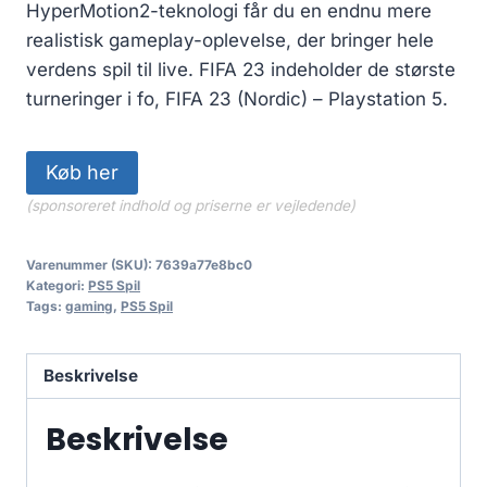
HyperMotion2-teknologi får du en endnu mere
realistisk gameplay-oplevelse, der bringer hele
verdens spil til live. FIFA 23 indeholder de største
turneringer i fo, FIFA 23 (Nordic) – Playstation 5.
Køb her
(sponsoreret indhold og priserne er vejledende)
Varenummer (SKU):
7639a77e8bc0
Kategori:
PS5 Spil
Tags:
gaming
,
PS5 Spil
Beskrivelse
Beskrivelse