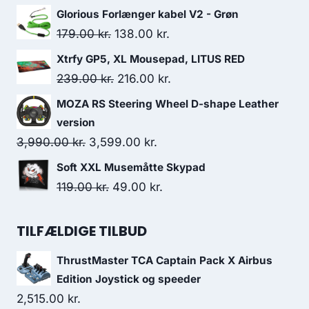
price
price
Glorious Forlænger kabel V2 - Grøn
was:
is:
Original
Current
179.00
kr.
138.00
kr.
229.00 kr..
205.00 kr..
price
price
Xtrfy GP5, XL Mousepad, LITUS RED
was:
is:
Original
Current
239.00
kr.
216.00
kr.
179.00 kr..
138.00 kr..
price
price
MOZA RS Steering Wheel D-shape Leather
was:
is:
version
239.00 kr..
216.00 kr..
Original
Current
3,990.00
kr.
3,599.00
kr.
price
price
Soft XXL Musemåtte Skypad
was:
is:
Original
Current
119.00
kr.
49.00
kr.
3,990.00 kr..
3,599.00 kr..
price
price
was:
is:
TILFÆLDIGE TILBUD
119.00 kr..
49.00 kr..
ThrustMaster TCA Captain Pack X Airbus
Edition Joystick og speeder
2,515.00
kr.