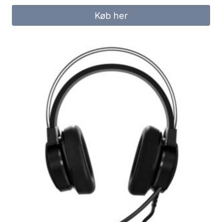
was:
is:
Køb her
299.00 kr..
249.00 kr..