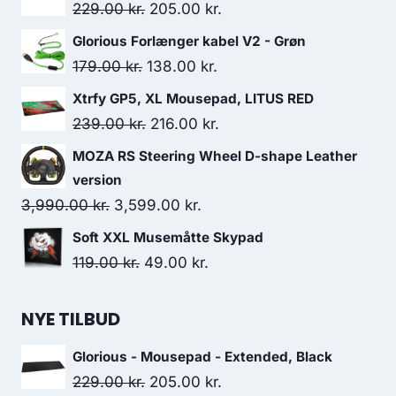
Original
Current
229.00
kr.
205.00
kr.
price
price
Glorious Forlænger kabel V2 - Grøn
was:
is:
Original
Current
179.00
kr.
138.00
kr.
229.00 kr..
205.00 kr..
price
price
Xtrfy GP5, XL Mousepad, LITUS RED
was:
is:
Original
Current
239.00
kr.
216.00
kr.
179.00 kr..
138.00 kr..
price
price
MOZA RS Steering Wheel D-shape Leather
was:
is:
version
239.00 kr..
216.00 kr..
Original
Current
3,990.00
kr.
3,599.00
kr.
price
price
Soft XXL Musemåtte Skypad
was:
is:
Original
Current
119.00
kr.
49.00
kr.
3,990.00 kr..
3,599.00 kr..
price
price
was:
is:
NYE TILBUD
119.00 kr..
49.00 kr..
Glorious - Mousepad - Extended, Black
Original
Current
229.00
kr.
205.00
kr.