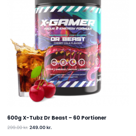
600g X-Tubz Dr Beast – 60 Portioner
Original
Current
299.00
kr.
249.00
kr.
price
price