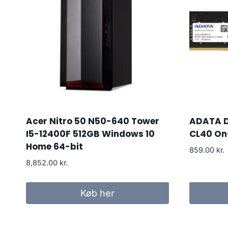
Acer Nitro 50 N50-640 Tower
ADATA 
I5-12400F 512GB Windows 10
CL40 On
Home 64-bit
859.00
kr.
8,852.00
kr.
Køb her