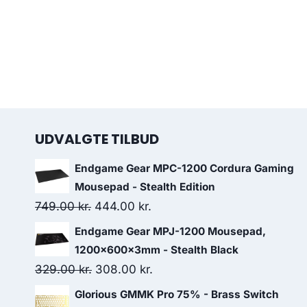
UDVALGTE TILBUD
Endgame Gear MPC-1200 Cordura Gaming
Mousepad - Stealth Edition
Original
Current
749.00
kr.
444.00
kr.
price
price
Endgame Gear MPJ-1200 Mousepad,
was:
is:
1200x600x3mm - Stealth Black
749.00 kr..
444.00 kr..
Original
Current
329.00
kr.
308.00
kr.
price
price
Glorious GMMK Pro 75% - Brass Switch