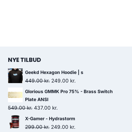
NYE TILBUD
Geekd Hexagon Hoodie | s
Original
Current
449.00
kr.
249.00
kr.
price
price
Glorious GMMK Pro 75% - Brass Switch
was:
is:
Plate ANSI
449.00 kr..
249.00 kr..
Original
Current
549.00
kr.
437.00
kr.
price
price
X-Gamer - Hydrastorm
was:
is:
Original
Current
299.00
kr.
249.00
kr.