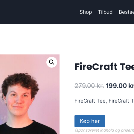
Shop
Tilbud
Bestse
FireCraft Tee
Original
279.00
kr.
199.00
kr
price
FireCraft Tee, FireCraft 
was:
279.00 kr
Køb her
(sponsoreret indhold og priser