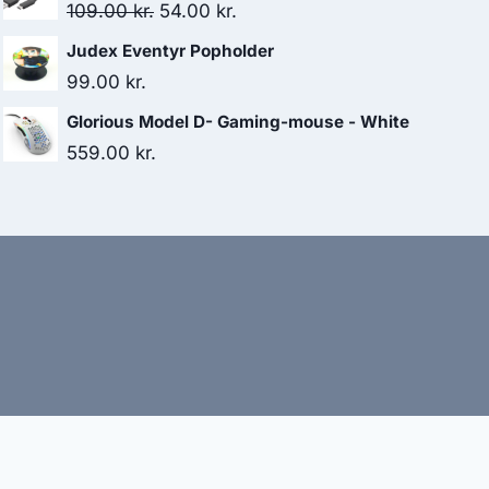
was:
is:
Original
Current
109.00
kr.
54.00
kr.
849.00 kr..
746.00 kr..
price
price
Judex Eventyr Popholder
was:
is:
99.00
kr.
109.00 kr..
54.00 kr..
Glorious Model D- Gaming-mouse - White
559.00
kr.
bud