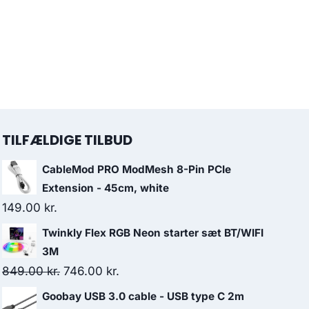
TILFÆLDIGE TILBUD
CableMod PRO ModMesh 8-Pin PCIe
Extension - 45cm, white
149.00
kr.
Twinkly Flex RGB Neon starter sæt BT/WIFI
3M
Original
Current
849.00
kr.
746.00
kr.
price
price
Goobay USB 3.0 cable - USB type C 2m