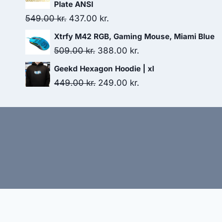
was:
is:
Plate ANSI
329.00 kr..
308.00 kr..
Original
Current
549.00
kr.
437.00
kr.
price
price
Xtrfy M42 RGB, Gaming Mouse, Miami Blue
was:
is:
Original
Current
509.00
kr.
388.00
kr.
549.00 kr..
437.00 kr..
price
price
Geekd Hexagon Hoodie | xl
was:
is:
Original
Current
449.00
kr.
249.00
kr.
509.00 kr..
388.00 kr..
price
price
was:
is:
449.00 kr..
249.00 kr..
Hj