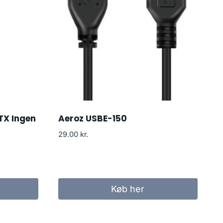
TX Ingen
Aeroz USBE-150
29.00
kr.
Køb her