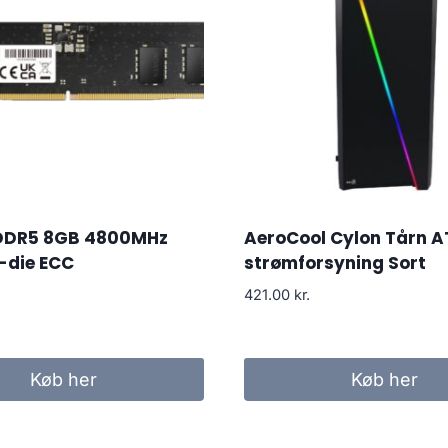
DDR5 8GB 4800MHz
AeroCool Cylon Tårn A
-die ECC
strømforsyning Sort
421.00
kr.
Køb her
Køb her