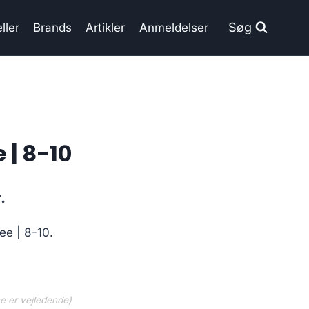
Søg
ller
Brands
Artikler
Anmeldelser
 | 8-10
Current
.
price
Tee | 8-10.
is:
..
199.00 kr..
ne er vejledende)