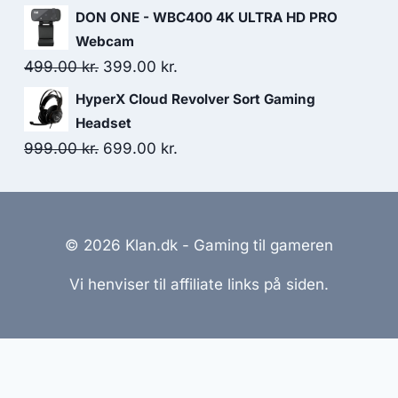
549.00 kr..
437.00 kr..
price
price
DON ONE - WBC400 4K ULTRA HD PRO
was:
is:
Webcam
299.00 kr..
249.00 kr..
Original
Current
499.00
kr.
399.00
kr.
price
price
HyperX Cloud Revolver Sort Gaming
was:
is:
Headset
499.00 kr..
399.00 kr..
Original
Current
999.00
kr.
699.00
kr.
price
price
was:
is:
999.00 kr..
699.00 kr..
© 2026 Klan.dk - Gaming til gameren
Vi henviser til affiliate links på siden.
emmesider Til Salg
|
Hjemmeside Udvikling
|
Online Til