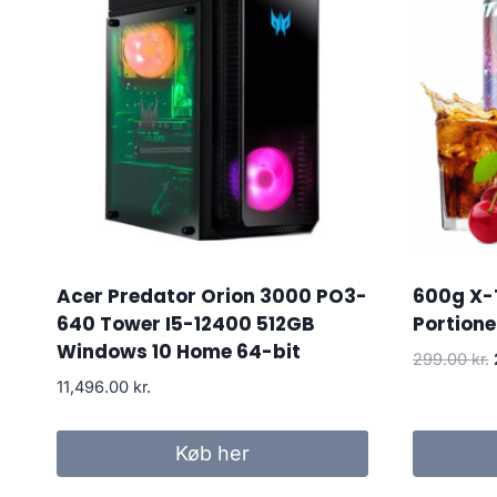
Acer Predator Orion 3000 PO3-
600g X-
640 Tower I5-12400 512GB
Portione
Windows 10 Home 64-bit
299.00
kr.
11,496.00
kr.
Køb her