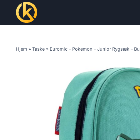
Skip
to
content
Hjem
»
Taske
»
Euromic – Pokemon – Junior Rygsæk – Bu