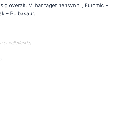
sig overalt. Vi har taget hensyn til, Euromic –
k – Bulbasaur.
ne er vejledende)
6