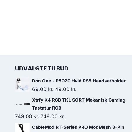
UDVALGTE TILBUD
Don One - P5020 Hvid PS5 Headsetholder
Original
Current
69.00
kr.
49.00
kr.
price
price
Xtrfy K4 RGB TKL SORT Mekanisk Gaming
was:
is:
Tastatur RGB
69.00 kr..
49.00 kr..
Original
Current
749.00
kr.
748.00
kr.
price
price
CableMod RT-Series PRO ModMesh 8-Pin