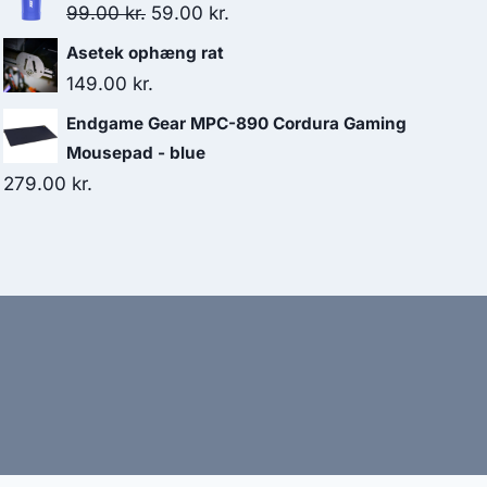
Original
Current
99.00
kr.
59.00
kr.
price
price
Asetek ophæng rat
was:
is:
149.00
kr.
99.00 kr..
59.00 kr..
Endgame Gear MPC-890 Cordura Gaming
Mousepad - blue
279.00
kr.