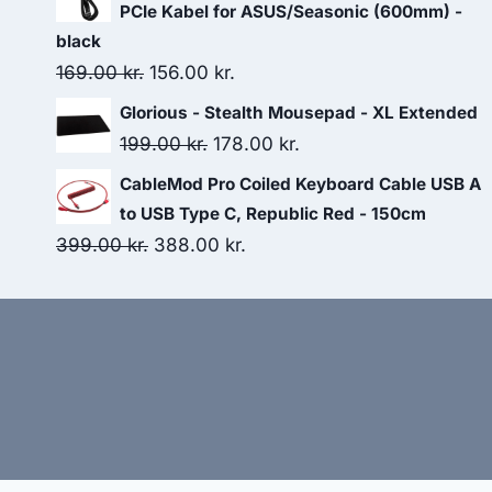
was:
is:
PCIe Kabel for ASUS/Seasonic (600mm) -
749.00 kr..
748.00 kr..
black
Original
Current
169.00
kr.
156.00
kr.
price
price
Glorious - Stealth Mousepad - XL Extended
was:
is:
Original
Current
199.00
kr.
178.00
kr.
169.00 kr..
156.00 kr..
price
price
CableMod Pro Coiled Keyboard Cable USB A
was:
is:
to USB Type C, Republic Red - 150cm
199.00 kr..
178.00 kr..
Original
Current
399.00
kr.
388.00
kr.
price
price
was:
is:
399.00 kr..
388.00 kr..