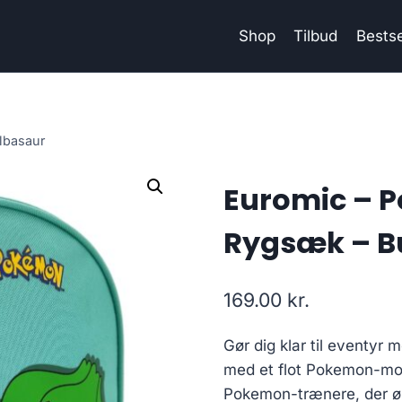
Shop
Tilbud
Bestse
lbasaur
Euromic – 
Rygsæk – B
169.00
kr.
Gør dig klar til eventyr
med et flot Pokemon-mot
Pokemon-trænere, der øn