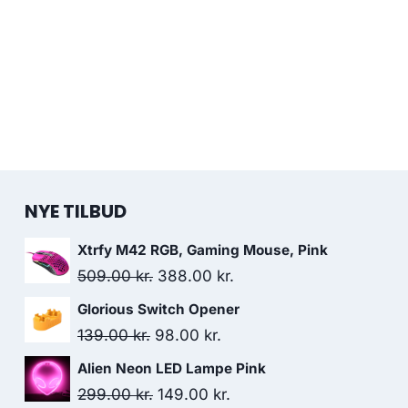
NYE TILBUD
Xtrfy M42 RGB, Gaming Mouse, Pink
Original
Current
509.00
kr.
388.00
kr.
price
price
Glorious Switch Opener
was:
is:
Original
Current
139.00
kr.
98.00
kr.
509.00 kr..
388.00 kr..
price
price
Alien Neon LED Lampe Pink
was:
is:
Original
Current
299.00
kr.
149.00
kr.