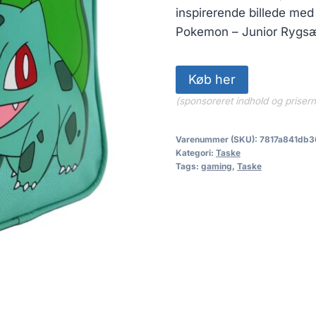
inspirerende billede med 
Pokemon – Junior Rygsæ
Køb her
(sponsoreret indhold og priser
Varenummer (SKU):
7817a841db3
Kategori:
Taske
Tags:
gaming
,
Taske