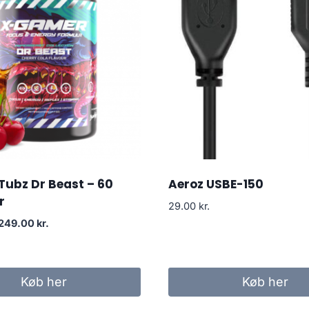
Tubz Dr Beast – 60
Aeroz USBE-150
r
29.00
kr.
Original
Current
249.00
kr.
price
price
was:
is:
299.00 kr..
249.00 kr..
Køb her
Køb her