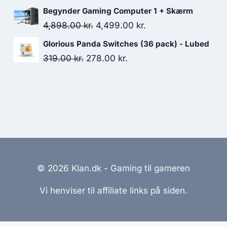
139.00 kr..
98.00 kr..
price
price
Begynder Gaming Computer 1 + Skærm
was:
is:
Original
Current
4,898.00
kr.
4,499.00
kr.
299.00 kr..
149.00 kr..
price
price
Glorious Panda Switches (36 pack) - Lubed
was:
is:
Original
Current
319.00
kr.
278.00
kr.
4,898.00 kr..
4,499.00 kr..
price
price
was:
is:
319.00 kr..
278.00 kr..
© 2026 Klan.dk - Gaming til gameren
Vi henviser til affiliate links på siden.