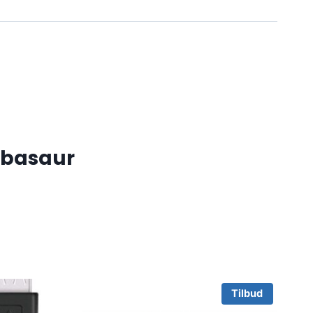
lbasaur
Tilbud