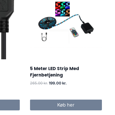
5 Meter LED Strip Med
Fjernbetjening
Original
Current
265.00
kr.
199.00
kr.
price
price
was:
is:
265.00 kr..
199.00 kr..
Køb her