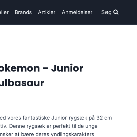
Søg
ller
Brands
Artikler
Anmeldelser
Pokemon – Junior
ulbasaur
 med vores fantastiske Junior-rygsæk på 32 cm
iv. Denne rygsæk er perfekt til de unge
sker at bære deres yndlingskarakters