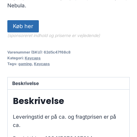
Nebula.
Køb her
(sponsoreret indhold og priserne er vejledende)
Varenummer (SKU):
62d5c47f68c8
Kategori:
Keycaps
Tags:
gaming
,
Keycaps
Beskrivelse
Beskrivelse
Leveringstid er på ca.
og fragtprisen er på
ca.