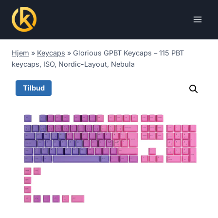
Skip
to
content
Hjem
»
Keycaps
»
Glorious GPBT Keycaps – 115 PBT
keycaps, ISO, Nordic-Layout, Nebula
Tilbud