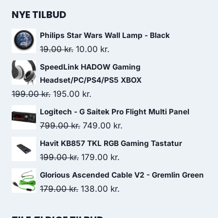
was:
is:
NYE TILBUD
229.00 kr..
214.00 kr..
Philips Star Wars Wall Lamp - Black
Original
Current
19.00
kr.
10.00
kr.
price
price
SpeedLink HADOW Gaming
was:
is:
Headset/PC/PS4/PS5 XBOX
19.00 kr..
10.00 kr..
Original
Current
199.00
kr.
195.00
kr.
price
price
Logitech - G Saitek Pro Flight Multi Panel
was:
is:
Original
Current
799.00
kr.
749.00
kr.
199.00 kr..
195.00 kr..
price
price
Havit KB857 TKL RGB Gaming Tastatur
was:
is:
Original
Current
199.00
kr.
179.00
kr.
799.00 kr..
749.00 kr..
price
price
Glorious Ascended Cable V2 - Gremlin Green
was:
is:
Original
Current
179.00
kr.
138.00
kr.
199.00 kr..
179.00 kr..
price
price
was:
is: