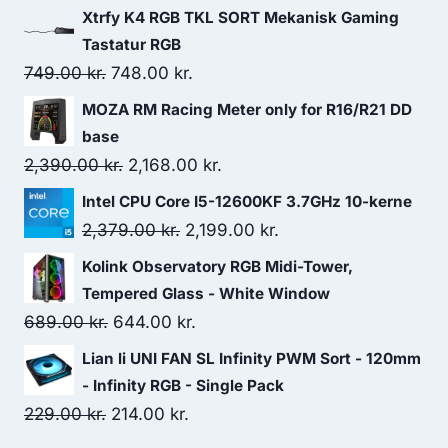
Xtrfy K4 RGB TKL SORT Mekanisk Gaming
Tastatur RGB
Original
Current
749.00
kr.
748.00
kr.
price
price
MOZA RM Racing Meter only for R16/R21 DD
was:
is:
base
749.00 kr..
748.00 kr..
Original
Current
2,390.00
kr.
2,168.00
kr.
price
price
Intel CPU Core I5-12600KF 3.7GHz 10-kerne
was:
is:
Original
Current
2,379.00
kr.
2,199.00
kr.
2,390.00 kr..
2,168.00 kr..
price
price
Kolink Observatory RGB Midi-Tower,
was:
is:
Tempered Glass - White Window
2,379.00 kr..
2,199.00 kr..
Original
Current
689.00
kr.
644.00
kr.
price
price
Lian li UNI FAN SL Infinity PWM Sort - 120mm
was:
is:
- Infinity RGB - Single Pack
689.00 kr..
644.00 kr..
Original
Current
229.00
kr.
214.00
kr.
price
price