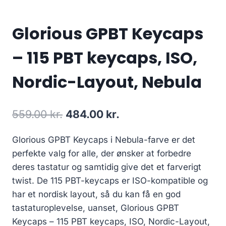
Glorious GPBT Keycaps
– 115 PBT keycaps, ISO,
Nordic-Layout, Nebula
Original
Current
559.00
kr.
484.00
kr.
price
price
Glorious GPBT Keycaps i Nebula-farve er det
was:
is:
perfekte valg for alle, der ønsker at forbedre
559.00 kr..
484.00 kr..
deres tastatur og samtidig give det et farverigt
twist. De 115 PBT-keycaps er ISO-kompatible og
har et nordisk layout, så du kan få en god
tastaturoplevelse, uanset, Glorious GPBT
Keycaps – 115 PBT keycaps, ISO, Nordic-Layout,