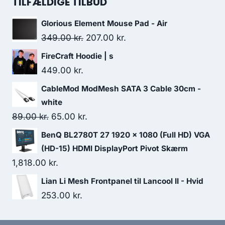
TILFÆLDIGE TILBUD
179.00 kr..
138.00 kr..
Glorious Element Mouse Pad - Air
Original
Current
349.00
kr.
207.00
kr.
price
price
FireCraft Hoodie | s
was:
is:
449.00
kr.
349.00 kr..
207.00 kr..
CableMod ModMesh SATA 3 Cable 30cm -
white
Original
Current
89.00
kr.
65.00
kr.
price
price
BenQ BL2780T 27 1920 x 1080 (Full HD) VGA
was:
is:
(HD-15) HDMI DisplayPort Pivot Skærm
89.00 kr..
65.00 kr..
1,818.00
kr.
Lian Li Mesh Frontpanel til Lancool II - Hvid
253.00
kr.