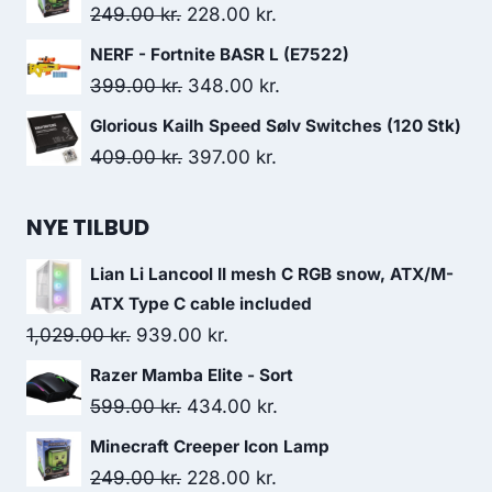
was:
is:
Original
Current
249.00
kr.
228.00
kr.
599.00 kr..
434.00 kr..
price
price
NERF - Fortnite BASR L (E7522)
was:
is:
Original
Current
399.00
kr.
348.00
kr.
249.00 kr..
228.00 kr..
price
price
Glorious Kailh Speed Sølv Switches (120 Stk)
was:
is:
Original
Current
409.00
kr.
397.00
kr.
399.00 kr..
348.00 kr..
price
price
was:
is:
NYE TILBUD
409.00 kr..
397.00 kr..
Lian Li Lancool II mesh C RGB snow, ATX/M-
ATX Type C cable included
Original
Current
1,029.00
kr.
939.00
kr.
price
price
Razer Mamba Elite - Sort
was:
is:
Original
Current
599.00
kr.
434.00
kr.
1,029.00 kr..
939.00 kr..
price
price
Minecraft Creeper Icon Lamp
was:
is:
Original
Current
249.00
kr.
228.00
kr.