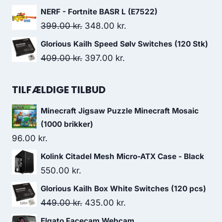
599.00 kr..
434.00 kr..
price
price
NERF - Fortnite BASR L (E7522)
was:
is:
Original
Current
399.00
kr.
348.00
kr.
249.00 kr..
228.00 kr..
price
price
Glorious Kailh Speed Sølv Switches (120 Stk)
was:
is:
Original
Current
409.00
kr.
397.00
kr.
399.00 kr..
348.00 kr..
price
price
was:
is:
TILFÆLDIGE TILBUD
409.00 kr..
397.00 kr..
Minecraft Jigsaw Puzzle Minecraft Mosaic
(1000 brikker)
96.00
kr.
Kolink Citadel Mesh Micro-ATX Case - Black
550.00
kr.
Glorious Kailh Box White Switches (120 pcs)
Original
Current
449.00
kr.
435.00
kr.
price
price
Elgato Facecam Webcam