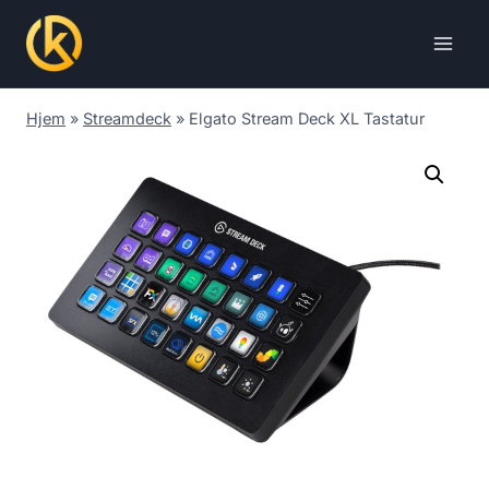
Skip
to
content
Hjem
»
Streamdeck
»
Elgato Stream Deck XL Tastatur