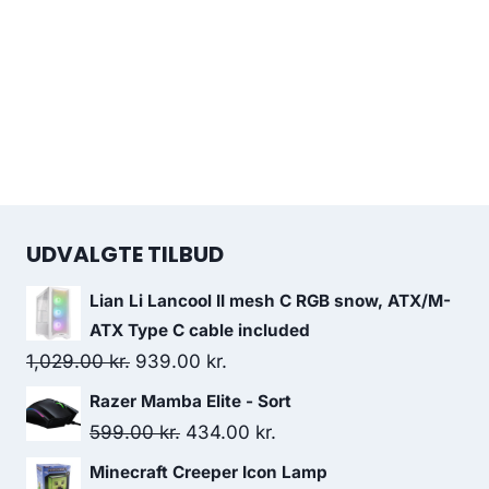
UDVALGTE TILBUD
Lian Li Lancool II mesh C RGB snow, ATX/M-
ATX Type C cable included
Original
Current
1,029.00
kr.
939.00
kr.
price
price
Razer Mamba Elite - Sort
was:
is:
Original
Current
599.00
kr.
434.00
kr.
1,029.00 kr..
939.00 kr..
price
price
Minecraft Creeper Icon Lamp