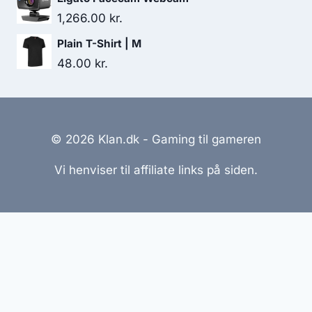
was:
is:
1,266.00
kr.
449.00 kr..
435.00 kr..
Plain T-Shirt | M
48.00
kr.
© 2026 Klan.dk - Gaming til gameren
Vi henviser til affiliate links på siden.
Hjemmesider Til Salg
|
Hjemmeside Udvikling
|
Online
Tilbud
Denne side kan være skabt med AI! Indholdet er
genereret med henblik på at informere og inspirere,