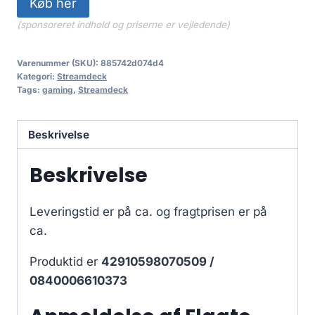
Køb her
(sponsoreret indhold og priserne er vejledende)
Varenummer (SKU):
885742d074d4
Kategori:
Streamdeck
Tags:
gaming
,
Streamdeck
Beskrivelse
Beskrivelse
Leveringstid er på ca.
og fragtprisen er på
ca.
Produktid er
42910598070509 /
0840006610373