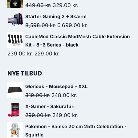
was:
is:
Original
Current
449.00
kr.
329.00
kr.
279.00 kr..
199.00 kr..
price
price
Starter Gaming 2 + Skærm
was:
is:
Original
Current
8,598.00
kr.
6,699.00
kr.
449.00 kr..
329.00 kr..
price
price
CableMod Classic ModMesh Cable Extension
was:
is:
Kit - 8+6 Series - black
8,598.00 kr..
6,699.00 kr..
Original
Current
239.00
kr.
229.00
kr.
price
price
was:
is:
NYE TILBUD
239.00 kr..
229.00 kr..
Glorious - Mousepad - XXL
Original
Current
319.00
kr.
248.00
kr.
price
price
X-Gamer - Sakurafuri
was:
is:
Original
Current
299.00
kr.
249.00
kr.
319.00 kr..
248.00 kr..
price
price
Pokemon - Bamse 20 cm 25th Celebration -
was:
is:
Squirtle