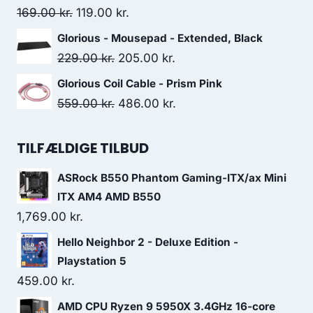
299.00 kr..
249.00 kr..
Original
Current
169.00
kr.
119.00
kr.
price
price
Glorious - Mousepad - Extended, Black
was:
is:
Original
Current
229.00
kr.
205.00
kr.
169.00 kr..
119.00 kr..
price
price
Glorious Coil Cable - Prism Pink
was:
is:
Original
Current
559.00
kr.
486.00
kr.
229.00 kr..
205.00 kr..
price
price
was:
is:
TILFÆLDIGE TILBUD
559.00 kr..
486.00 kr..
ASRock B550 Phantom Gaming-ITX/ax Mini
ITX AM4 AMD B550
1,769.00
kr.
Hello Neighbor 2 - Deluxe Edition -
Playstation 5
459.00
kr.
AMD CPU Ryzen 9 5950X 3.4GHz 16-core