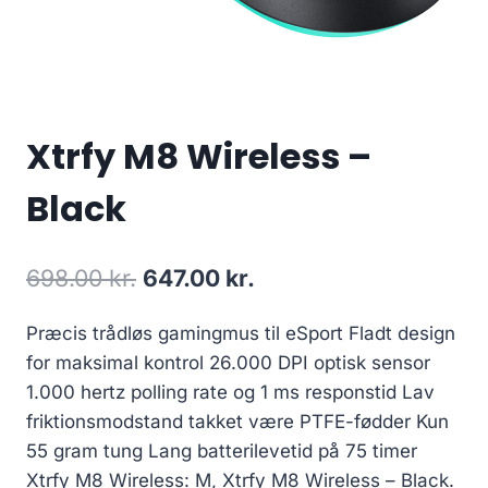
Xtrfy M8 Wireless –
Black
Original
Current
698.00
kr.
647.00
kr.
price
price
Præcis trådløs gamingmus til eSport Fladt design
was:
is:
for maksimal kontrol 26.000 DPI optisk sensor
698.00 kr..
647.00 kr..
1.000 hertz polling rate og 1 ms responstid Lav
friktionsmodstand takket være PTFE-fødder Kun
55 gram tung Lang batterilevetid på 75 timer
Xtrfy M8 Wireless: M, Xtrfy M8 Wireless – Black.