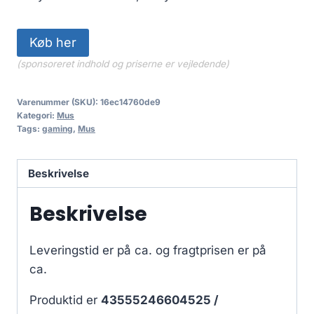
Køb her
(sponsoreret indhold og priserne er vejledende)
Varenummer (SKU):
16ec14760de9
Kategori:
Mus
Tags:
gaming
,
Mus
Beskrivelse
Beskrivelse
Leveringstid er på ca.
og fragtprisen er på
ca.
Produktid er
43555246604525 /