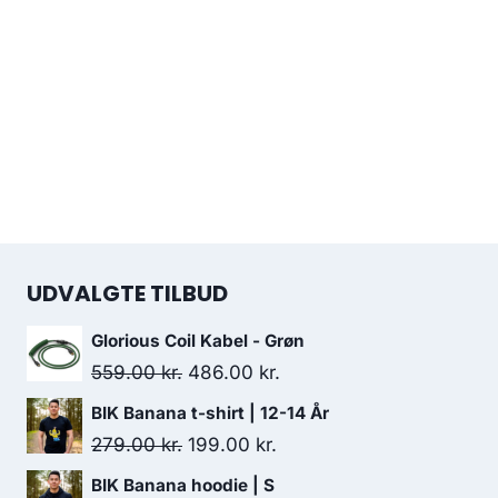
UDVALGTE TILBUD
Glorious Coil Kabel - Grøn
Original
Current
559.00
kr.
486.00
kr.
price
price
BIK Banana t-shirt | 12-14 År
was:
is:
Original
Current
279.00
kr.
199.00
kr.
559.00 kr..
486.00 kr..
price
price
BIK Banana hoodie | S