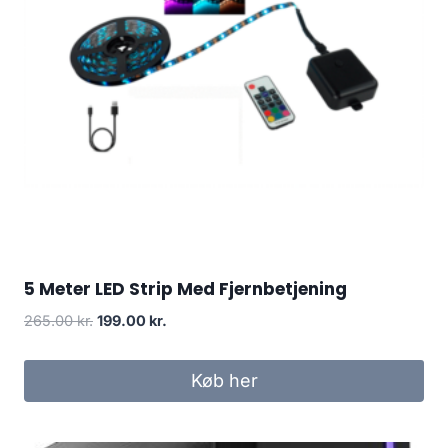
5 Meter LED Strip Med Fjernbetjening
Original
Current
265.00
kr.
199.00
kr.
price
price
was:
is:
Køb her
265.00 kr..
199.00 kr..