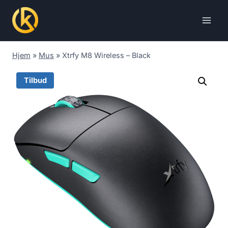
Skip
to
content
Hjem
»
Mus
»
Xtrfy M8 Wireless – Black
Tilbud