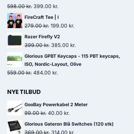
579.00 kr..
487.00 kr..
Original
Current
598.00
kr.
399.00
kr.
price
price
FireCraft Tee | l
was:
is:
Original
Current
279.00
kr.
199.00
kr.
598.00 kr..
399.00 kr..
price
price
Razer Firefly V2
was:
is:
Original
Current
399.00
kr.
385.00
kr.
279.00 kr..
199.00 kr..
price
price
Glorious GPBT Keycaps - 115 PBT keycaps,
was:
is:
ISO, Nordic-Layout, Olive
399.00 kr..
385.00 kr..
Original
Current
559.00
kr.
484.00
kr.
price
price
was:
is:
NYE TILBUD
559.00 kr..
484.00 kr..
GooBay Powerkabel 2 Meter
Original
Current
99.00
kr.
40.00
kr.
price
price
Glorious Gateron Blå Switches (120 stk)
was:
is:
Original
Current
369.00
kr.
314.00
kr.