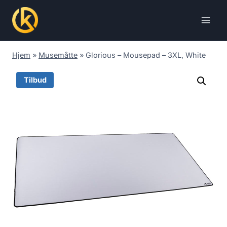
Skip
to
content
Hjem
»
Musemåtte
»
Glorious – Mousepad – 3XL, White
Tilbud