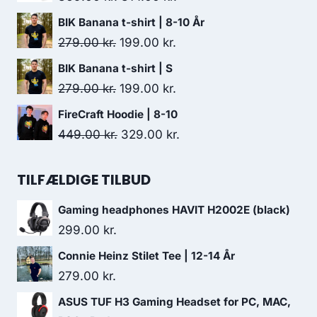
99.00 kr..
40.00 kr..
price
price
BIK Banana t-shirt | 8-10 År
was:
is:
Original
Current
279.00
kr.
199.00
kr.
369.00 kr..
314.00 kr..
price
price
BIK Banana t-shirt | S
was:
is:
Original
Current
279.00
kr.
199.00
kr.
279.00 kr..
199.00 kr..
price
price
FireCraft Hoodie | 8-10
was:
is:
Original
Current
449.00
kr.
329.00
kr.
279.00 kr..
199.00 kr..
price
price
was:
is:
TILFÆLDIGE TILBUD
449.00 kr..
329.00 kr..
Gaming headphones HAVIT H2002E (black)
299.00
kr.
Connie Heinz Stilet Tee | 12-14 År
279.00
kr.
ASUS TUF H3 Gaming Headset for PC, MAC,