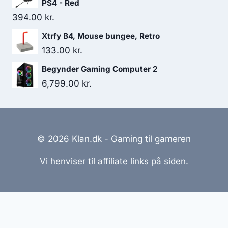
PS4 - Red
394.00
kr.
Xtrfy B4, Mouse bungee, Retro
133.00
kr.
Begynder Gaming Computer 2
6,799.00
kr.
© 2026 Klan.dk - Gaming til gameren
Vi henviser til affiliate links på siden.
Hjemmesider Til Salg
|
Hjemmeside Udvikling
|
Online
Tilbud