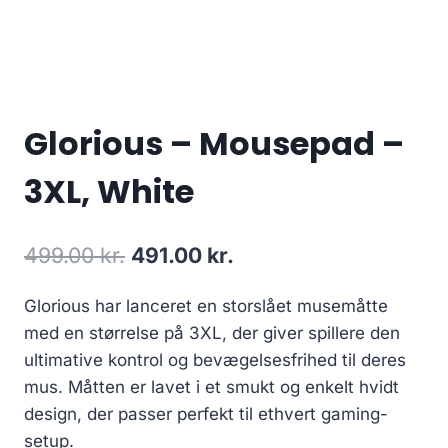
Glorious – Mousepad –
3XL, White
Original
Current
499.00
kr.
491.00
kr.
price
price
Glorious har lanceret en storslået musemåtte
was:
is:
med en størrelse på 3XL, der giver spillere den
499.00 kr..
491.00 kr..
ultimative kontrol og bevægelsesfrihed til deres
mus. Måtten er lavet i et smukt og enkelt hvidt
design, der passer perfekt til ethvert gaming-
setup.