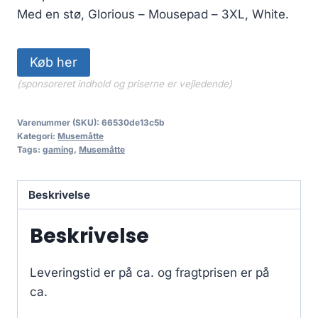
Med en stø, Glorious – Mousepad – 3XL, White.
Køb her
(sponsoreret indhold og priserne er vejledende)
Varenummer (SKU):
66530de13c5b
Kategori:
Musemåtte
Tags:
gaming
,
Musemåtte
Beskrivelse
Beskrivelse
Leveringstid er på ca.
og fragtprisen er på
ca.