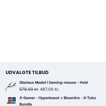
UDVALGTE TILBUD
Glorious Model I Gaming-mouse - Hvid
Original
Current
579.00
kr.
487.00
kr.
price
price
X-Gamer - Hyperbeast + Bluenitro - X-Tubz
was:
is:
Bundle