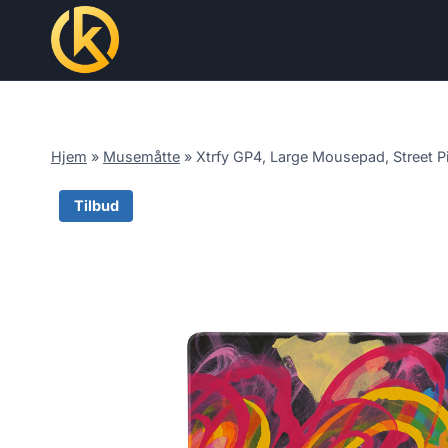
Skip
to
content
Hjem
»
Musemåtte
»
Xtrfy GP4, Large Mousepad, Street P
Tilbud