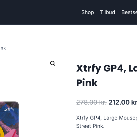
Shop
Tilbud
Bestse
ink
Xtrfy GP4, 
Pink
Original
278.00
kr.
212.00
kr
price
Xtrfy GP4, Large Mousep
was:
Street Pink.
278.00 kr