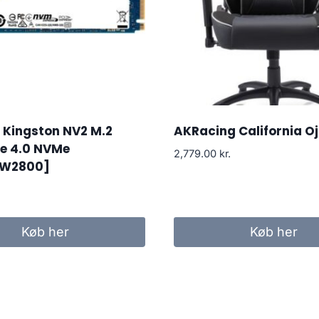
 Kingston NV2 M.2
AKRacing California Oj
Ie 4.0 NVMe
2,779.00
kr.
/W2800]
Køb her
Køb her