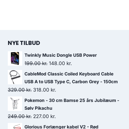
NYE TILBUD
Twinkly Music Dongle USB Power
Original
Current
199.00
kr.
148.00
kr.
price
price
CableMod Classic Coiled Keyboard Cable
was:
is:
USB A to USB Type C, Carbon Grey - 150cm
199.00 kr..
148.00 kr..
Original
Current
329.00
kr.
318.00
kr.
price
price
Pokemon - 30 cm Bamse 25 års Jubilæum -
was:
is:
Sølv Pikachu
329.00 kr..
318.00 kr..
Original
Current
249.00
kr.
227.00
kr.
price
price
Glorious Forlænger kabel V2 - Rød