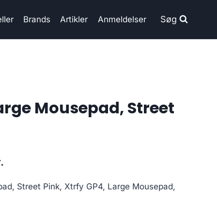
Søg
ller
Brands
Artikler
Anmeldelser
Large Mousepad, Street
Current
.
price
ad, Street Pink, Xtrfy GP4, Large Mousepad,
is:
..
212.00 kr..