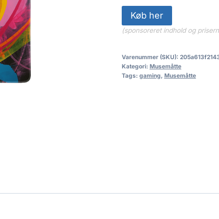
Køb her
(sponsoreret indhold og priser
Varenummer (SKU):
205a613f214
Kategori:
Musemåtte
Tags:
gaming
,
Musemåtte