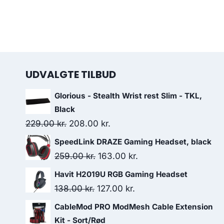
UDVALGTE TILBUD
Glorious - Stealth Wrist rest Slim - TKL,
Black
Original
Current
229.00
kr.
208.00
kr.
price
price
SpeedLink DRAZE Gaming Headset, black
was:
is:
Original
Current
259.00
kr.
163.00
kr.
229.00 kr..
208.00 kr..
price
price
Havit H2019U RGB Gaming Headset
was:
is:
Original
Current
138.00
kr.
127.00
kr.
259.00 kr..
163.00 kr..
price
price
CableMod PRO ModMesh Cable Extension
was:
is:
Kit - Sort/Rød