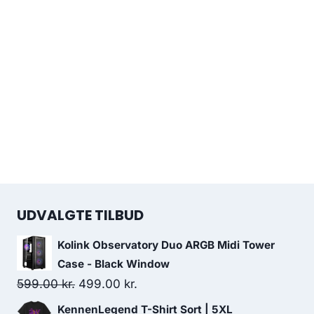
UDVALGTE TILBUD
Kolink Observatory Duo ARGB Midi Tower
Case - Black Window
Original
Current
599.00
kr.
499.00
kr.
price
price
KennenLegend T-Shirt Sort | 5XL