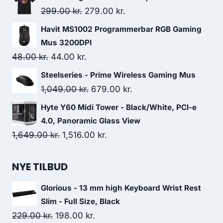
was:
is:
Original
Current
299.00
kr.
279.00
kr.
599.00 kr..
499.00 kr..
price
price
Havit MS1002 Programmerbar RGB Gaming
was:
is:
Mus 3200DPI
299.00 kr..
279.00 kr..
Original
Current
48.00
kr.
44.00
kr.
price
price
Steelseries - Prime Wireless Gaming Mus
was:
is:
Original
Current
1,049.00
kr.
679.00
kr.
48.00 kr..
44.00 kr..
price
price
Hyte Y60 Midi Tower - Black/White, PCI-e
was:
is:
4.0, Panoramic Glass View
1,049.00 kr..
679.00 kr..
Original
Current
1,649.00
kr.
1,516.00
kr.
price
price
was:
is:
NYE TILBUD
1,649.00 kr..
1,516.00 kr..
Glorious - 13 mm high Keyboard Wrist Rest
Slim - Full Size, Black
Original
Current
229.00
kr.
198.00
kr.