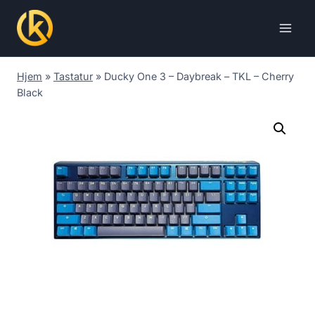
Skip
to
content
Hjem
»
Tastatur
»
Ducky One 3 – Daybreak – TKL – Cherry
Black