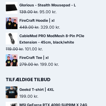
price
price
Glorious - Stealth Mousepad - L
was:
is:
Original
Current
139.00
kr.
95.00
kr.
229.00 kr..
198.00 kr..
price
price
FireCraft Hoodie | xl
was:
is:
Original
Current
449.00
kr.
329.00
kr.
139.00 kr..
95.00 kr..
price
price
CableMod PRO ModMesh 8-Pin PCIe
was:
is:
Extension - 45cm, black/white
449.00 kr..
329.00 kr..
Original
Current
119.00
kr.
101.00
kr.
price
price
FireCraft Tee | xl
was:
is:
Original
Current
279.00
kr.
199.00
kr.
119.00 kr..
101.00 kr..
price
price
was:
is:
TILFÆLDIGE TILBUD
279.00 kr..
199.00 kr..
Geekd T-shirt | 4XL
199.00
kr.
MSI GeForce RTX 4090 SUPRIM X 24G