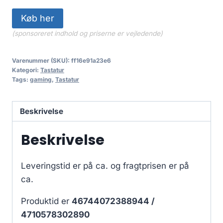
Køb her
(sponsoreret indhold og priserne er vejledende)
Varenummer (SKU):
ff16e91a23e6
Kategori:
Tastatur
Tags:
gaming
,
Tastatur
Beskrivelse
Beskrivelse
Leveringstid er på ca.
og fragtprisen er på
ca.
Produktid er
46744072388944 /
4710578302890