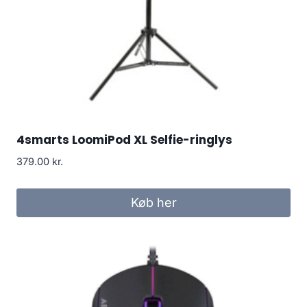
4smarts LoomiPod XL Selfie-ringlys
379.00
kr.
Køb her