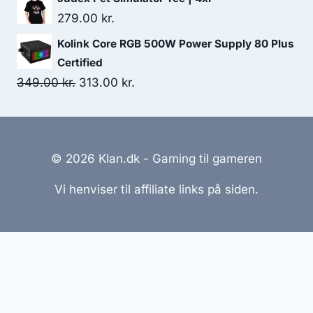
279.00
kr.
Kolink Core RGB 500W Power Supply 80 Plus
Certified
Original
Current
349.00
kr.
313.00
kr.
price
price
was:
is:
349.00 kr..
313.00 kr..
© 2026 Klan.dk - Gaming til gameren
Vi henviser til affiliate links på siden.
Hjemmesider Til Salg
|
Hjemmeside Udvikling
|
Online
Tilbud
Denne side kan være skabt med AI! Indholdet er