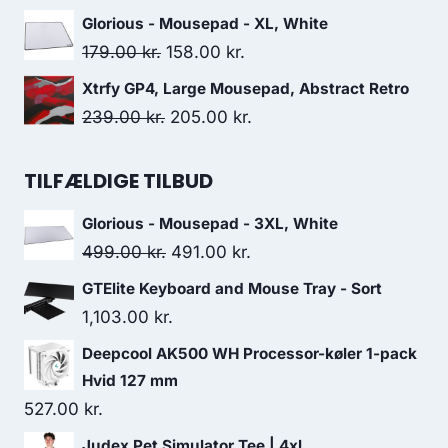
179.00 kr..
138.00 kr..
price
price
Glorious - Mousepad - XL, White
was:
is:
Original
Current
179.00
kr.
158.00
kr.
299.00 kr..
279.00 kr..
price
price
Xtrfy GP4, Large Mousepad, Abstract Retro
was:
is:
Original
Current
239.00
kr.
205.00
kr.
179.00 kr..
158.00 kr..
price
price
was:
is:
TILFÆLDIGE TILBUD
239.00 kr..
205.00 kr..
Glorious - Mousepad - 3XL, White
Original
Current
499.00
kr.
491.00
kr.
price
price
GTElite Keyboard and Mouse Tray - Sort
was:
is:
1,103.00
kr.
499.00 kr..
491.00 kr..
Deepcool AK500 WH Processor-køler 1-pack
Hvid 127 mm
527.00
kr.
Judex Pet Simulator Tee | 4xl