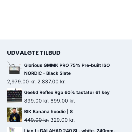
UDVALGTE TILBUD
Glorious GMMK PRO 75% Pre-built ISO
NORDIC - Black Slate
Original
Current
2,979.00
kr.
2,837.00
kr.
price
price
Geekd Reflex Rgb 60% tastatur 61 key
was:
is:
Original
Current
899.00
kr.
699.00
kr.
2,979.00 kr..
2,837.00 kr..
price
price
BIK Banana hoodie | S
was:
is:
Original
Current
449.00
kr.
329.00
kr.
899.00 kr..
699.00 kr..
price
price
Lian Li GALAHAD 240 SL, white, 240mm,