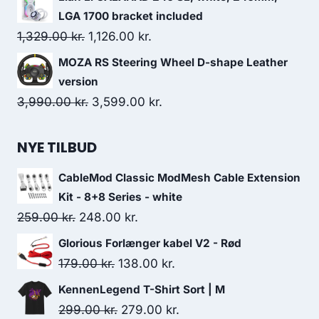
was:
is:
LGA 1700 bracket included
449.00 kr..
329.00 kr..
Original
Current
1,329.00
kr.
1,126.00
kr.
price
price
MOZA RS Steering Wheel D-shape Leather
was:
is:
version
1,329.00 kr..
1,126.00 kr..
Original
Current
3,990.00
kr.
3,599.00
kr.
price
price
was:
is:
NYE TILBUD
3,990.00 kr..
3,599.00 kr..
CableMod Classic ModMesh Cable Extension
Kit - 8+8 Series - white
Original
Current
259.00
kr.
248.00
kr.
price
price
Glorious Forlænger kabel V2 - Rød
was:
is:
Original
Current
179.00
kr.
138.00
kr.
259.00 kr..
248.00 kr..
price
price
KennenLegend T-Shirt Sort | M
was:
is:
Original
Current
299.00
kr.
279.00
kr.