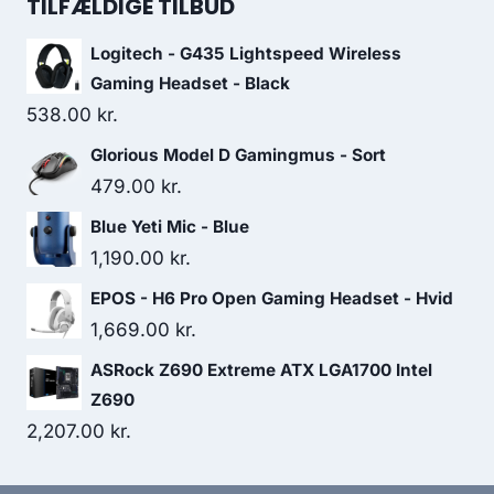
was:
is:
TILFÆLDIGE TILBUD
579.00 kr..
476.00 kr..
Logitech - G435 Lightspeed Wireless
Gaming Headset - Black
538.00
kr.
Glorious Model D Gamingmus - Sort
479.00
kr.
Blue Yeti Mic - Blue
1,190.00
kr.
EPOS - H6 Pro Open Gaming Headset - Hvid
1,669.00
kr.
ASRock Z690 Extreme ATX LGA1700 Intel
Z690
2,207.00
kr.