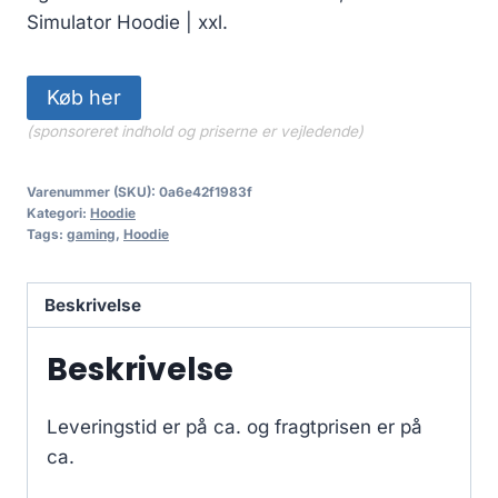
Simulator Hoodie | xxl.
Køb her
(sponsoreret indhold og priserne er vejledende)
Varenummer (SKU):
0a6e42f1983f
Kategori:
Hoodie
Tags:
gaming
,
Hoodie
Beskrivelse
Beskrivelse
Leveringstid er på ca.
og fragtprisen er på
ca.