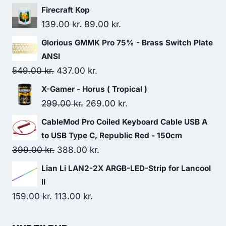
Firecraft Kop
Original
Current
139.00
kr.
89.00
kr.
price
price
Glorious GMMK Pro 75% - Brass Switch Plate
was:
is:
ANSI
139.00 kr..
89.00 kr..
Original
Current
549.00
kr.
437.00
kr.
price
price
X-Gamer - Horus ( Tropical )
was:
is:
Original
Current
299.00
kr.
269.00
kr.
549.00 kr..
437.00 kr..
price
price
CableMod Pro Coiled Keyboard Cable USB A
was:
is:
to USB Type C, Republic Red - 150cm
299.00 kr..
269.00 kr..
Original
Current
399.00
kr.
388.00
kr.
price
price
Lian Li LAN2-2X ARGB-LED-Strip for Lancool
was:
is:
II
399.00 kr..
388.00 kr..
Original
Current
159.00
kr.
113.00
kr.
price
price