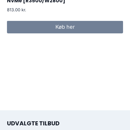
NVMe [R3500/W2800]
813.00
kr.
Køb her
UDVALGTE TILBUD