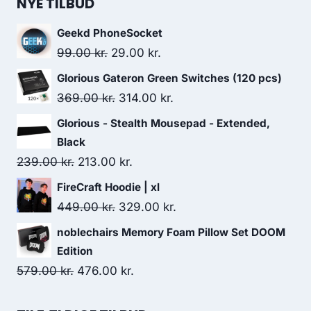
was:
is:
NYE TILBUD
159.00 kr..
113.00 kr..
Geekd PhoneSocket
Original
Current
99.00
kr.
29.00
kr.
price
price
Glorious Gateron Green Switches (120 pcs)
was:
is:
Original
Current
369.00
kr.
314.00
kr.
99.00 kr..
29.00 kr..
price
price
Glorious - Stealth Mousepad - Extended,
was:
is:
Black
369.00 kr..
314.00 kr..
Original
Current
239.00
kr.
213.00
kr.
price
price
FireCraft Hoodie | xl
was:
is:
Original
Current
449.00
kr.
329.00
kr.
239.00 kr..
213.00 kr..
price
price
noblechairs Memory Foam Pillow Set DOOM
was:
is:
Edition
449.00 kr..
329.00 kr..
Original
Current
579.00
kr.
476.00
kr.
price
price