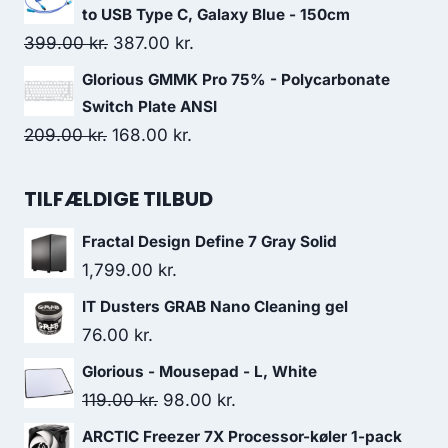
was:
is:
to USB Type C, Galaxy Blue - 150cm
169.00 kr..
157.00 kr..
Original
Current
399.00
kr.
387.00
kr.
price
price
Glorious GMMK Pro 75% - Polycarbonate
was:
is:
Switch Plate ANSI
399.00 kr..
387.00 kr..
Original
Current
209.00
kr.
168.00
kr.
price
price
was:
is:
TILFÆLDIGE TILBUD
209.00 kr..
168.00 kr..
Fractal Design Define 7 Gray Solid
1,799.00
kr.
IT Dusters GRAB Nano Cleaning gel
76.00
kr.
Glorious - Mousepad - L, White
Original
Current
119.00
kr.
98.00
kr.
price
price
ARCTIC Freezer 7X Processor-køler 1-pack