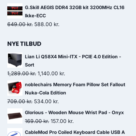
259.00 kr..
248.00 kr..
price
price
G.Skill AEGIS DDR4 32GB kit 3200MHz CL16
was:
is:
Ikke-ECC
549.00 kr..
519.00 kr..
Original
Current
649.00
kr.
588.00
kr.
price
price
was:
is:
NYE TILBUD
649.00 kr..
588.00 kr..
Lian Li Q58X4 Mini-ITX - PCIE 4.0 Edition -
Sort
Original
Current
1,289.00
kr.
1,140.00
kr.
price
price
noblechairs Memory Foam Pillow Set Fallout
was:
is:
Nuka-Cola Edition
1,289.00 kr..
1,140.00 kr..
Original
Current
709.00
kr.
534.00
kr.
price
price
Glorious - Wooden Mouse Wrist Pad - Onyx
was:
is:
Original
Current
169.00
kr.
157.00
kr.
709.00 kr..
534.00 kr..
price
price
CableMod Pro Coiled Keyboard Cable USB A