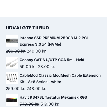
UDVALGTE TILBUD
Intenso SSD PREMIUM 250GB M.2 PCI
Express 3.0 x4 (NVMe)
Original
Current
299.00
kr.
249.00
kr.
price
price
Goobay CAT 6 U/UTP CCA 5m - Hvid
was:
is:
Original
Current
59.00
kr.
23.00
kr.
299.00 kr..
249.00 kr..
price
price
CableMod Classic ModMesh Cable Extension
was:
is:
Kit - 8+8 Series - white
59.00 kr..
23.00 kr..
Original
Current
259.00
kr.
248.00
kr.
price
price
Havit KB473L Tastatur Mekanisk RGB
was:
is:
Original
Current
549.00
kr.
519.00
kr.