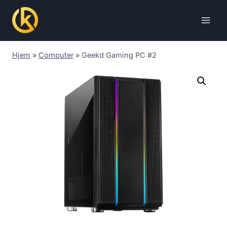
Skip
to
content
Hjem
»
Computer
»
Geekd Gaming PC #2