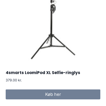
4smarts LoomiPod XL Selfie-ringlys
379.00
kr.
Køb her