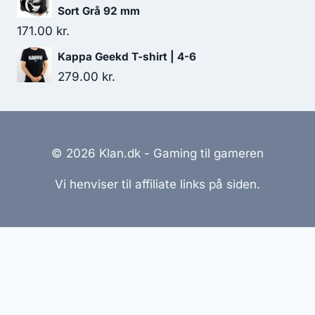
was:
is:
Sort Grå 92 mm
119.00 kr..
98.00 kr..
171.00
kr.
Kappa Geekd T-shirt | 4-6
279.00
kr.
© 2026 Klan.dk - Gaming til gameren
Vi henviser til affiliate links på siden.
Hjemmesider Til Salg
|
Hjemmeside Udvikling
|
Online
Tilbud
Denne side kan være skabt med AI! Indholdet er