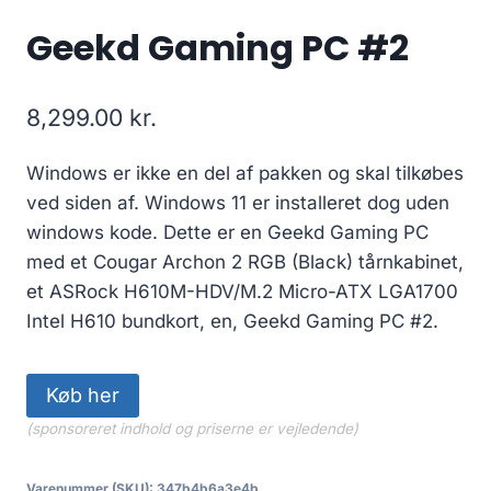
Geekd Gaming PC #2
8,299.00
kr.
Windows er ikke en del af pakken og skal tilkøbes
ved siden af. Windows 11 er installeret dog uden
windows kode. Dette er en Geekd Gaming PC
med et Cougar Archon 2 RGB (Black) tårnkabinet,
et ASRock H610M-HDV/M.2 Micro-ATX LGA1700
Intel H610 bundkort, en, Geekd Gaming PC #2.
Køb her
(sponsoreret indhold og priserne er vejledende)
Varenummer (SKU):
347b4b6a3e4b