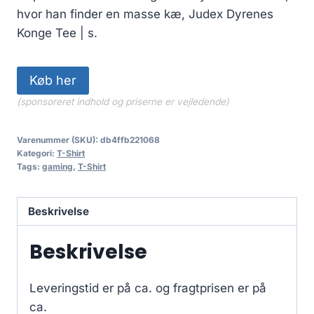
hvor han finder en masse kæ, Judex Dyrenes
Konge Tee | s.
Køb her
(sponsoreret indhold og priserne er vejledende)
Varenummer (SKU):
db4ffb221068
Kategori:
T-Shirt
Tags:
gaming
,
T-Shirt
Beskrivelse
Beskrivelse
Leveringstid er på ca.
og fragtprisen er på
ca.