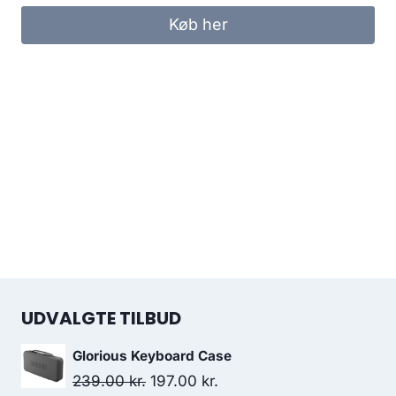
Køb her
UDVALGTE TILBUD
Glorious Keyboard Case
Original
Current
239.00
kr.
197.00
kr.