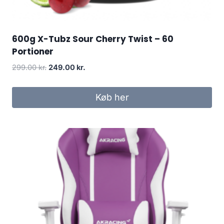
600g X-Tubz Sour Cherry Twist – 60
Portioner
Original
Current
299.00
kr.
249.00
kr.
price
price
was:
is:
Køb her
299.00 kr..
249.00 kr..