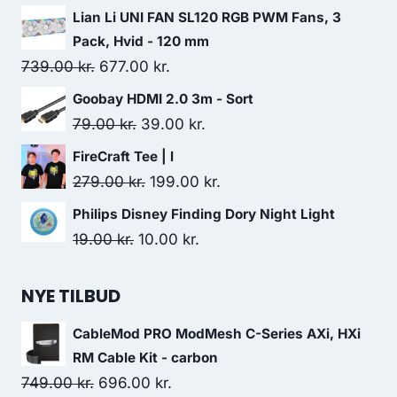
price
price
Lian Li UNI FAN SL120 RGB PWM Fans, 3
was:
is:
Pack, Hvid - 120 mm
239.00 kr..
197.00 kr..
Original
Current
739.00
kr.
677.00
kr.
price
price
Goobay HDMI 2.0 3m - Sort
was:
is:
Original
Current
79.00
kr.
39.00
kr.
739.00 kr..
677.00 kr..
price
price
FireCraft Tee | l
was:
is:
Original
Current
279.00
kr.
199.00
kr.
79.00 kr..
39.00 kr..
price
price
Philips Disney Finding Dory Night Light
was:
is:
Original
Current
19.00
kr.
10.00
kr.
279.00 kr..
199.00 kr..
price
price
was:
is:
NYE TILBUD
19.00 kr..
10.00 kr..
CableMod PRO ModMesh C-Series AXi, HXi
RM Cable Kit - carbon
Original
Current
749.00
kr.
696.00
kr.