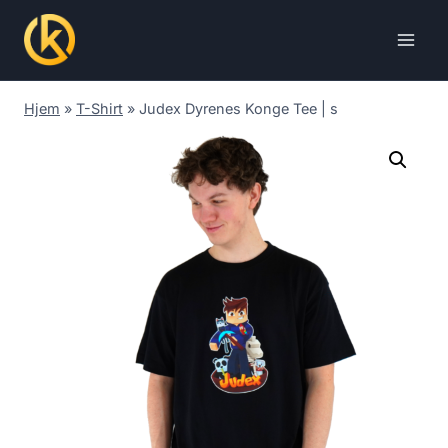
Skip
to
content
Hjem
»
T-Shirt
»
Judex Dyrenes Konge Tee | s