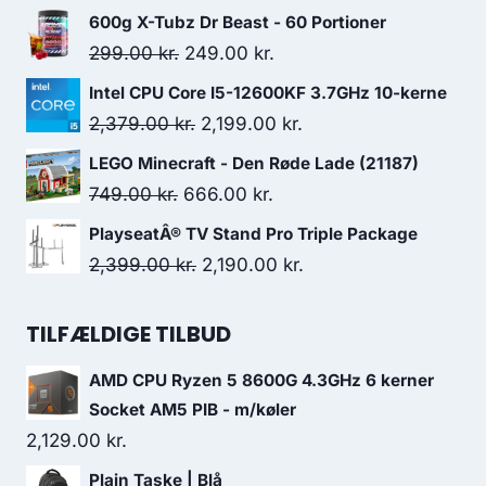
price
price
600g X-Tubz Dr Beast - 60 Portioner
was:
is:
Original
Current
299.00
kr.
249.00
kr.
749.00 kr..
696.00 kr..
price
price
Intel CPU Core I5-12600KF 3.7GHz 10-kerne
was:
is:
Original
Current
2,379.00
kr.
2,199.00
kr.
299.00 kr..
249.00 kr..
price
price
LEGO Minecraft - Den Røde Lade (21187)
was:
is:
Original
Current
749.00
kr.
666.00
kr.
2,379.00 kr..
2,199.00 kr..
price
price
PlayseatÂ® TV Stand Pro Triple Package
was:
is:
Original
Current
2,399.00
kr.
2,190.00
kr.
749.00 kr..
666.00 kr..
price
price
was:
is:
TILFÆLDIGE TILBUD
2,399.00 kr..
2,190.00 kr..
AMD CPU Ryzen 5 8600G 4.3GHz 6 kerner
Socket AM5 PIB - m/køler
2,129.00
kr.
Plain Taske | Blå