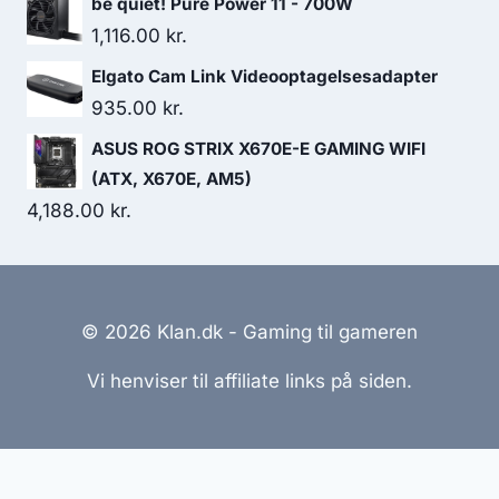
be quiet! Pure Power 11 - 700W
1,116.00
kr.
Elgato Cam Link Videooptagelsesadapter
935.00
kr.
ASUS ROG STRIX X670E-E GAMING WIFI
(ATX, X670E, AM5)
4,188.00
kr.
© 2026 Klan.dk - Gaming til gameren
Vi henviser til affiliate links på siden.
Hjemmesider Til Salg
|
Hjemmeside Udvikling
|
Online