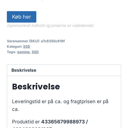
Køb her
(sponsoreret indhold og priserne er vejledende)
Varenummer (SKU):
a7c8350c819f
Kategori:
SSD
Tags:
gaming
,
SSD
Beskrivelse
Beskrivelse
Leveringstid er på ca.
og fragtprisen er på
ca.
Produktid er
43365679988973 /