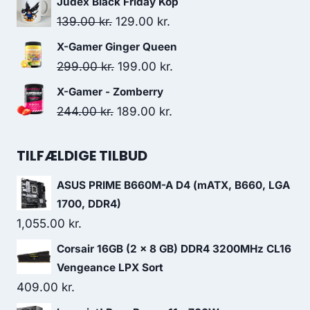
Judex Black Friday Kop
was:
is:
Original
Current
139.00
kr.
129.00
kr.
119.00 kr..
49.00 kr..
price
price
X-Gamer Ginger Queen
was:
is:
Original
Current
299.00
kr.
199.00
kr.
139.00 kr..
129.00 kr..
price
price
X-Gamer - Zomberry
was:
is:
Original
Current
244.00
kr.
189.00
kr.
299.00 kr..
199.00 kr..
price
price
was:
is:
TILFÆLDIGE TILBUD
244.00 kr..
189.00 kr..
ASUS PRIME B660M-A D4 (mATX, B660, LGA
1700, DDR4)
1,055.00
kr.
Corsair 16GB (2 x 8 GB) DDR4 3200MHz CL16
Vengeance LPX Sort
409.00
kr.