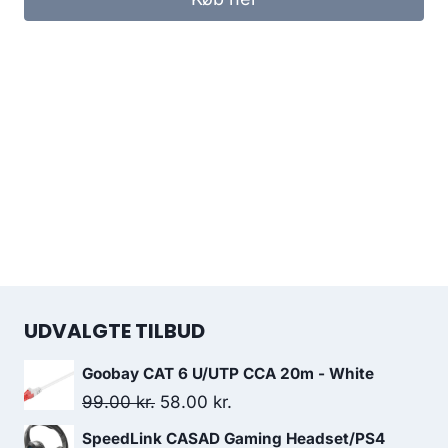
UDVALGTE TILBUD
Goobay CAT 6 U/UTP CCA 20m - White
Original
Current
99.00
kr.
58.00
kr.
price
price
SpeedLink CASAD Gaming Headset/PS4