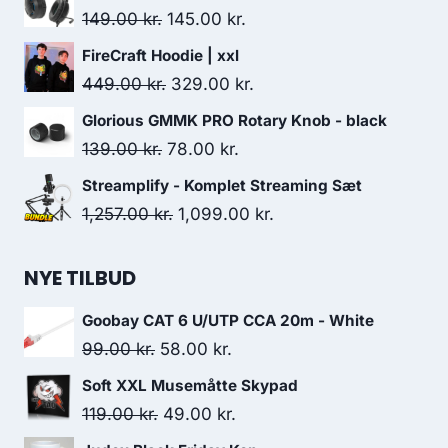
was:
is:
Original
Current
149.00
kr.
145.00
kr.
99.00 kr..
58.00 kr..
price
price
FireCraft Hoodie | xxl
was:
is:
Original
Current
449.00
kr.
329.00
kr.
149.00 kr..
145.00 kr..
price
price
Glorious GMMK PRO Rotary Knob - black
was:
is:
Original
Current
139.00
kr.
78.00
kr.
449.00 kr..
329.00 kr..
price
price
Streamplify - Komplet Streaming Sæt
was:
is:
Original
Current
1,257.00
kr.
1,099.00
kr.
139.00 kr..
78.00 kr..
price
price
was:
is:
NYE TILBUD
1,257.00 kr..
1,099.00 kr..
Goobay CAT 6 U/UTP CCA 20m - White
Original
Current
99.00
kr.
58.00
kr.
price
price
Soft XXL Musemåtte Skypad
was:
is:
Original
Current
119.00
kr.
49.00
kr.
99.00 kr..
58.00 kr..
price
price