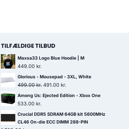
TILFÆLDIGE TILBUD
Maxsa33 Logo Blue Hoodie | M
449.00
kr.
Glorious - Mousepad - 3XL, White
Original
Current
499.00
kr.
491.00
kr.
price
price
Among Us: Ejected Edition - Xbox One
was:
is:
533.00
kr.
499.00 kr..
491.00 kr..
Crucial DDR5 SDRAM 64GB kit 5600MHz
CL46 On-die ECC DIMM 288-PIN