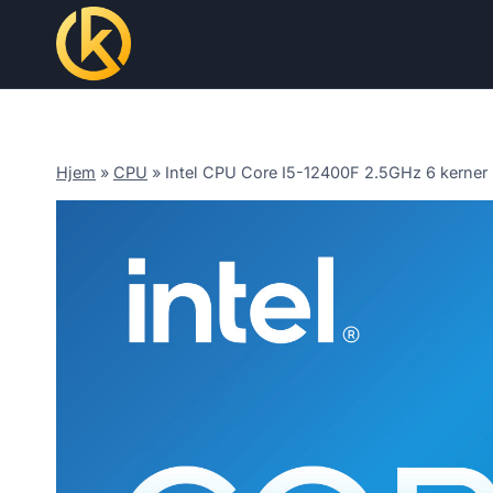
Skip
to
content
Hjem
»
CPU
»
Intel CPU Core I5-12400F 2.5GHz 6 kerner