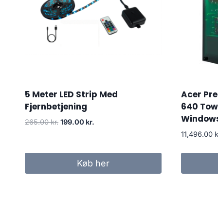
5 Meter LED Strip Med
Acer Pr
Fjernbetjening
640 Tow
Windows
Original
Current
265.00
kr.
199.00
kr.
price
price
11,496.00
k
was:
is:
265.00 kr..
199.00 kr..
Køb her