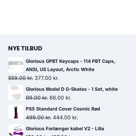
NYE TILBUD
Glorious GPBT Keycaps - 114 PBT Caps,
ANSI, US Layout, Arctic White
Original
Current
559.00
kr.
377.00
kr.
price
price
Glorious Model D G-Skates - 1 Set, white
was:
is:
Original
Current
99.00
kr.
66.00
kr.
559.00 kr..
377.00 kr..
price
price
PS5 Standard Cover Cosmic Rød
was:
is:
Original
Current
499.00
kr.
444.00
kr.
99.00 kr..
66.00 kr..
price
price
Glorious Forlænger kabel V2 - Lilla
was:
is: