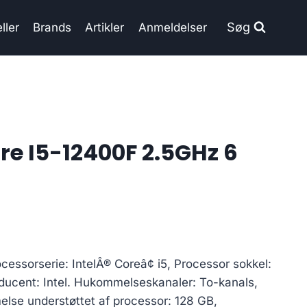
Søg
ller
Brands
Artikler
Anmeldelser
re I5-12400F 2.5GHz 6
cessorserie: IntelÂ® Coreâ¢ i5, Processor sokkel:
ucent: Intel. Hukommelseskanaler: To-kanals,
lse understøttet af processor: 128 GB,