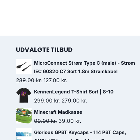
UDVALGTE TILBUD
MicroConnect Strøm Type C (male) - Strøm
IEC 60320 C7 Sort 1.8m Strømkabel
Original
Current
289.00
kr.
127.00
kr.
price
price
KennenLegend T-Shirt Sort | 8-10
was:
is:
Original
Current
299.00
kr.
279.00
kr.
289.00 kr..
127.00 kr..
price
price
Minecraft Madkasse
was:
is:
Original
Current
99.00
kr.
39.00
kr.
299.00 kr..
279.00 kr..
price
price
Glorious GPBT Keycaps - 114 PBT Caps,
was:
is: