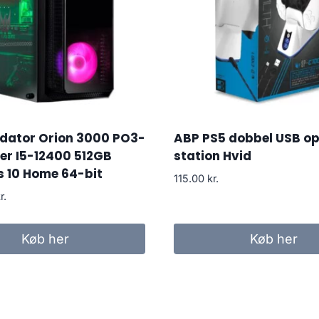
edator Orion 3000 PO3-
ABP PS5 dobbel USB op
er I5-12400 512GB
station Hvid
 10 Home 64-bit
115.00
kr.
r.
Køb her
Køb her