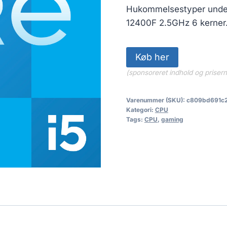
Hukommelsestyper unders
12400F 2.5GHz 6 kerner
Køb her
(sponsoreret indhold og priser
Varenummer (SKU):
c809bd691c
Kategori:
CPU
Tags:
CPU
,
gaming