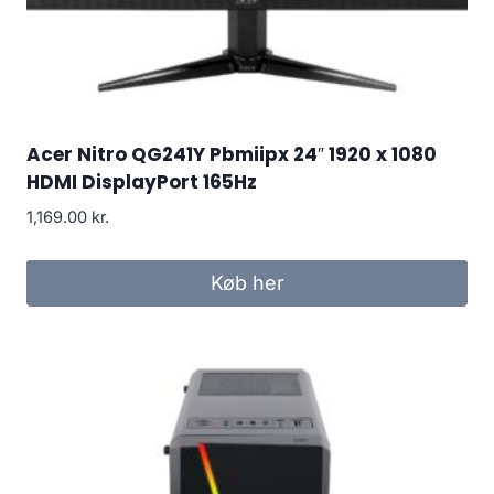
Acer Nitro QG241Y Pbmiipx 24″ 1920 x 1080
HDMI DisplayPort 165Hz
1,169.00
kr.
Køb her