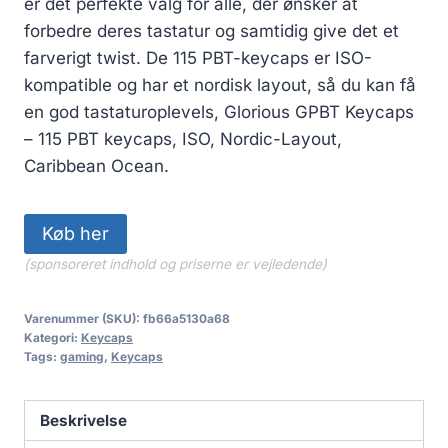
er det perfekte valg for alle, der ønsker at
forbedre deres tastatur og samtidig give det et
farverigt twist. De 115 PBT-keycaps er ISO-
kompatible og har et nordisk layout, så du kan få
en god tastaturoplevels, Glorious GPBT Keycaps
– 115 PBT keycaps, ISO, Nordic-Layout,
Caribbean Ocean.
Køb her
(sponsoreret indhold og priserne er vejledende)
Varenummer (SKU):
fb66a5130a68
Kategori:
Keycaps
Tags:
gaming
,
Keycaps
Beskrivelse