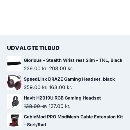
UDVALGTE TILBUD
Glorious - Stealth Wrist rest Slim - TKL, Black
Original
Current
229.00
kr.
208.00
kr.
price
price
SpeedLink DRAZE Gaming Headset, black
was:
is:
Original
Current
259.00
kr.
163.00
kr.
229.00 kr..
208.00 kr..
price
price
Havit H2019U RGB Gaming Headset
was:
is:
Original
Current
138.00
kr.
127.00
kr.
259.00 kr..
163.00 kr..
price
price
CableMod PRO ModMesh Cable Extension Kit
was:
is:
- Sort/Rød