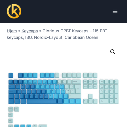
Skip
to
content
Hjem
»
Keycaps
»
Glorious GPBT Keycaps – 115 PBT
keycaps, ISO, Nordic-Layout, Caribbean Ocean