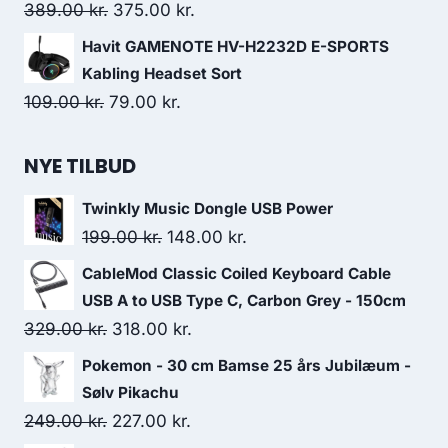
138.00 kr..
127.00 kr..
Original
Current
389.00
kr.
375.00
kr.
price
price
Havit GAMENOTE HV-H2232D E-SPORTS
was:
is:
Kabling Headset Sort
389.00 kr..
375.00 kr..
Original
Current
109.00
kr.
79.00
kr.
price
price
was:
is:
NYE TILBUD
109.00 kr..
79.00 kr..
Twinkly Music Dongle USB Power
Original
Current
199.00
kr.
148.00
kr.
price
price
CableMod Classic Coiled Keyboard Cable
was:
is:
USB A to USB Type C, Carbon Grey - 150cm
199.00 kr..
148.00 kr..
Original
Current
329.00
kr.
318.00
kr.
price
price
Pokemon - 30 cm Bamse 25 års Jubilæum -
was:
is:
Sølv Pikachu
329.00 kr..
318.00 kr..
Original
Current
249.00
kr.
227.00
kr.