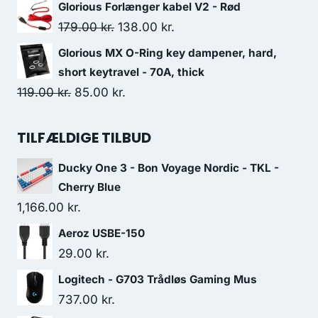
price
price
Glorious Forlænger kabel V2 - Rød
was:
is:
Original
Current
179.00
kr.
138.00
kr.
249.00 kr..
227.00 kr..
price
price
Glorious MX O-Ring key dampener, hard,
was:
is:
short keytravel - 70A, thick
179.00 kr..
138.00 kr..
Original
Current
119.00
kr.
85.00
kr.
price
price
was:
is:
TILFÆLDIGE TILBUD
119.00 kr..
85.00 kr..
Ducky One 3 - Bon Voyage Nordic - TKL -
Cherry Blue
1,166.00
kr.
Aeroz USBE-150
29.00
kr.
Logitech - G703 Trådløs Gaming Mus
737.00
kr.