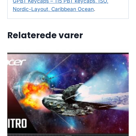
GPBT Keycaps – 115 PBT keycaps, ISO,
Nordic-Layout, Caribbean Ocean
.
Relaterede varer