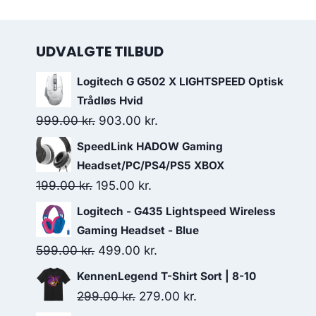
UDVALGTE TILBUD
Logitech G G502 X LIGHTSPEED Optisk
Trådløs Hvid
Original
Current
999.00
kr.
903.00
kr.
price
price
SpeedLink HADOW Gaming
was:
is:
Headset/PC/PS4/PS5 XBOX
999.00 kr..
903.00 kr..
Original
Current
199.00
kr.
195.00
kr.
price
price
Logitech - G435 Lightspeed Wireless
was:
is:
Gaming Headset - Blue
199.00 kr..
195.00 kr..
Original
Current
599.00
kr.
499.00
kr.
price
price
KennenLegend T-Shirt Sort | 8-10
was:
is:
Original
Current
299.00
kr.
279.00
kr.
599.00 kr..
499.00 kr..