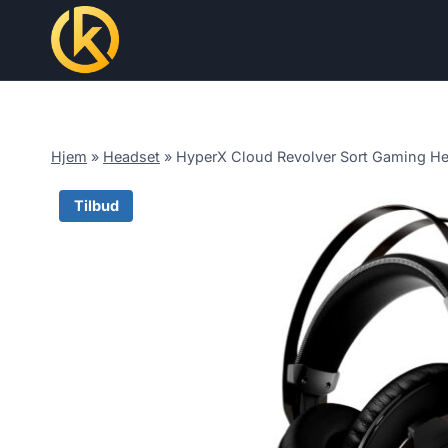
Skip
to
content
Hjem
»
Headset
»
HyperX Cloud Revolver Sort Gaming H
Tilbud