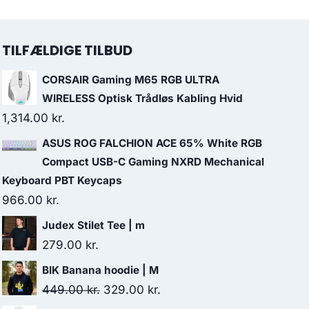
TILFÆLDIGE TILBUD
CORSAIR Gaming M65 RGB ULTRA
WIRELESS Optisk Trådløs Kabling Hvid
1,314.00
kr.
ASUS ROG FALCHION ACE 65% White RGB
Compact USB-C Gaming NXRD Mechanical
Keyboard PBT Keycaps
966.00
kr.
Judex Stilet Tee | m
279.00
kr.
BIK Banana hoodie | M
Original
Current
449.00
kr.
329.00
kr.