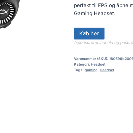
perfekt til FPS og åbne 
Gaming Headset.
Køb her
(sponsoreret indhold og priser
Varenummer (SKU):
180599b200
Kategori:
Headset
Tags:
gaming
,
Headset