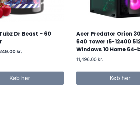
Tubz Dr Beast – 60
Acer Predator Orion 3
r
640 Tower I5-12400 51
Windows 10 Home 64-b
Original
Current
249.00
kr.
price
price
11,496.00
kr.
was:
is:
299.00 kr..
249.00 kr..
Køb her
Køb her