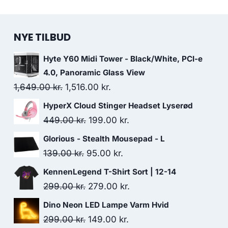
NYE TILBUD
Hyte Y60 Midi Tower - Black/White, PCI-e
4.0, Panoramic Glass View
Original
Current
1,649.00
kr.
1,516.00
kr.
price
price
HyperX Cloud Stinger Headset Lyserød
was:
is:
Original
Current
449.00
kr.
199.00
kr.
1,649.00 kr..
1,516.00 kr..
price
price
Glorious - Stealth Mousepad - L
was:
is:
Original
Current
139.00
kr.
95.00
kr.
449.00 kr..
199.00 kr..
price
price
KennenLegend T-Shirt Sort | 12-14
was:
is:
Original
Current
299.00
kr.
279.00
kr.
139.00 kr..
95.00 kr..
price
price
Dino Neon LED Lampe Varm Hvid
was:
is:
Original
Current
299.00
kr.
149.00
kr.