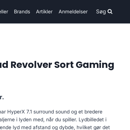
Søg
ller
Brands
Artikler
Anmeldelser
d Revolver Sort Gaming
Current
r.
price
ar HyperX 7.1 surround sound og et bredere
is:
aljerne i lyden med, når du spiller. Lydbilledet i
..
699.00 kr..
evende lyd med afstand og dybde, hvilket gør det