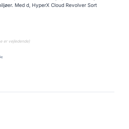
miljøer. Med d, HyperX Cloud Revolver Sort
ne er vejledende)
6c