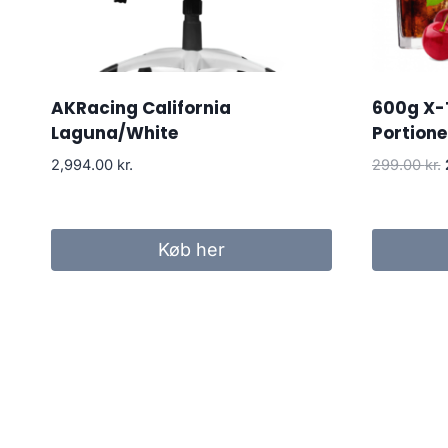
AKRacing California
600g X-
Laguna/White
Portione
2,994.00
kr.
299.00
kr.
Køb her