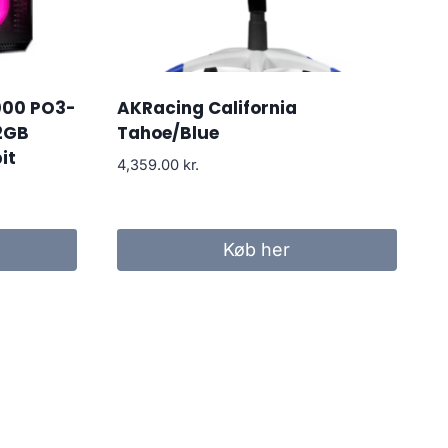
000 PO3-
AKRacing California
2GB
Tahoe/Blue
it
4,359.00
kr.
Køb her