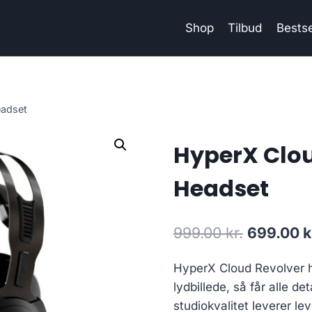
Shop
Tilbud
Bestse
eadset
HyperX Clou
Headset
Original
999.00
kr.
699.00
k
price
HyperX Cloud Revolver h
was:
lydbillede, så får alle det
999.00 kr
studiokvalitet leverer l