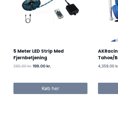
5 Meter LED Strip Med
AKRacing
Fjernbetjening
Tahoe/B
Original
Current
265.00
kr.
199.00
kr.
4,359.00
k
price
price
was:
is:
265.00 kr..
199.00 kr..
Køb her