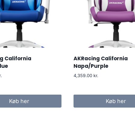
 California
AKRacing California
lue
Napa/Purple
r.
4,359.00
kr.
Køb her
Køb her