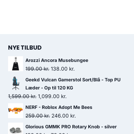
NYE TILBUD
Arozzi Ancora Musebungee
Original
Current
199.00
kr.
138.00
kr.
price
price
Geekd Vulcan Gamerstol Sort/Blå - Top PU
was:
is:
Læder - Op til 120 KG
199.00 kr..
138.00 kr..
Original
Current
1,599.00
kr.
1,099.00
kr.
price
price
NERF - Roblox Adopt Me Bees
was:
is:
Original
Current
259.00
kr.
246.00
kr.
1,599.00 kr..
1,099.00 kr..
price
price
Glorious GMMK PRO Rotary Knob - silver
was:
is: