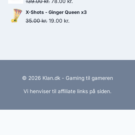
Original
Current
139.00
kr.
78.00
kr.
259.00 kr..
246.00 kr..
price
price
X-Shots - Ginger Queen x3
was:
is:
Original
Current
35.00
kr.
19.00
kr.
139.00 kr..
78.00 kr..
price
price
was:
is:
35.00 kr..
19.00 kr..
© 2026 Klan.dk - Gaming til gameren
Vi henviser til affiliate links på siden.
emmesider Til Salg
|
Hjemmeside Udvikling
|
Online Til
reret med henblik på at informere og inspirere, men vi a