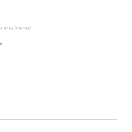
ne er vejledende)
49