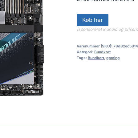
Køb her
(sponsoreret indhold og priser
Varenummer (SKU):
78d82ec581
Kategori:
Bundkort
Tags:
Bundkort
,
gaming