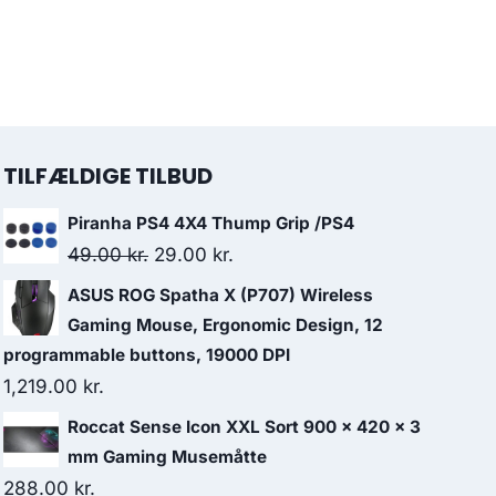
TILFÆLDIGE TILBUD
Piranha PS4 4X4 Thump Grip /PS4
Original
Current
49.00
kr.
29.00
kr.
price
price
ASUS ROG Spatha X (P707) Wireless
was:
is:
Gaming Mouse, Ergonomic Design, 12
49.00 kr..
29.00 kr..
programmable buttons, 19000 DPI
1,219.00
kr.
Roccat Sense Icon XXL Sort 900 x 420 x 3
mm Gaming Musemåtte
288.00
kr.