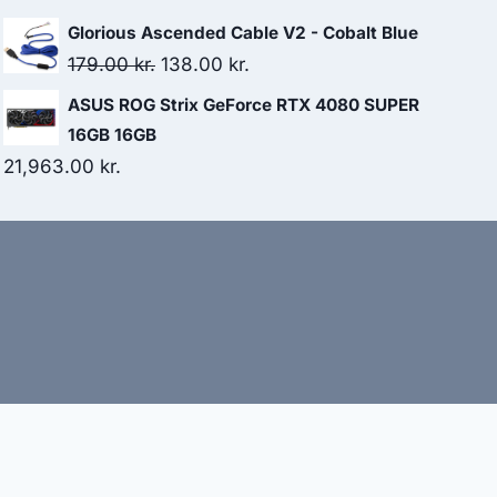
Glorious Ascended Cable V2 - Cobalt Blue
Original
Current
179.00
kr.
138.00
kr.
price
price
ASUS ROG Strix GeForce RTX 4080 SUPER
was:
is:
16GB 16GB
179.00 kr..
138.00 kr..
21,963.00
kr.
bud
nbefaler altid at dobbelttjekke vigtige oplysninger.