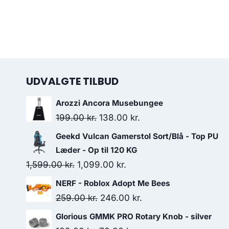
UDVALGTE TILBUD
Arozzi Ancora Musebungee
Original
Current
199.00
kr.
138.00
kr.
price
price
Geekd Vulcan Gamerstol Sort/Blå - Top PU
was:
is:
Læder - Op til 120 KG
199.00 kr..
138.00 kr..
Original
Current
1,599.00
kr.
1,099.00
kr.
price
price
NERF - Roblox Adopt Me Bees
was:
is:
Original
Current
259.00
kr.
246.00
kr.
1,599.00 kr..
1,099.00 kr..
price
price
Glorious GMMK PRO Rotary Knob - silver
was:
is: