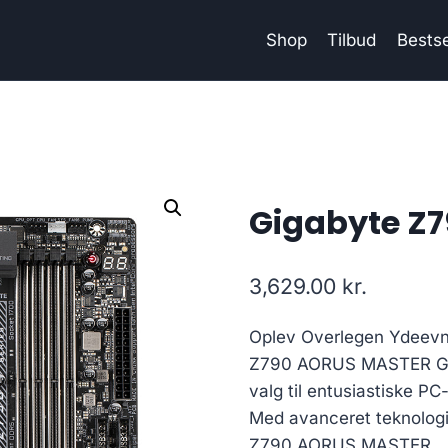
Shop
Tilbud
Bestse
Gigabyte Z
3,629.00
kr.
Oplev Overlegen Ydeevn
Z790 AORUS MASTER Gig
valg til entusiastiske P
Med avanceret teknologi
Z790 AORUS MASTER.