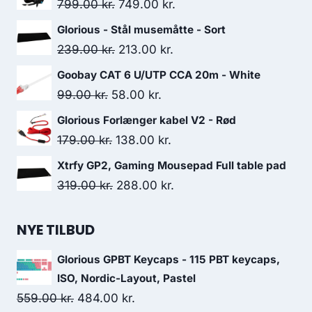
Original
Current
799.00
kr.
749.00
kr.
price
price
Glorious - Stål musemåtte - Sort
was:
is:
Original
Current
239.00
kr.
213.00
kr.
799.00 kr..
749.00 kr..
price
price
Goobay CAT 6 U/UTP CCA 20m - White
was:
is:
Original
Current
99.00
kr.
58.00
kr.
239.00 kr..
213.00 kr..
price
price
Glorious Forlænger kabel V2 - Rød
was:
is:
Original
Current
179.00
kr.
138.00
kr.
99.00 kr..
58.00 kr..
price
price
Xtrfy GP2, Gaming Mousepad Full table pad
was:
is:
Original
Current
319.00
kr.
288.00
kr.
179.00 kr..
138.00 kr..
price
price
was:
is:
NYE TILBUD
319.00 kr..
288.00 kr..
Glorious GPBT Keycaps - 115 PBT keycaps,
ISO, Nordic-Layout, Pastel
Original
Current
559.00
kr.
484.00
kr.