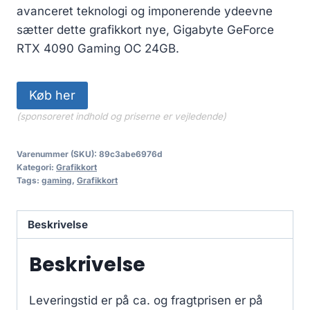
avanceret teknologi og imponerende ydeevne
sætter dette grafikkort nye, Gigabyte GeForce
RTX 4090 Gaming OC 24GB.
Køb her
(sponsoreret indhold og priserne er vejledende)
Varenummer (SKU):
89c3abe6976d
Kategori:
Grafikkort
Tags:
gaming
,
Grafikkort
Beskrivelse
Beskrivelse
Leveringstid er på ca.
og fragtprisen er på