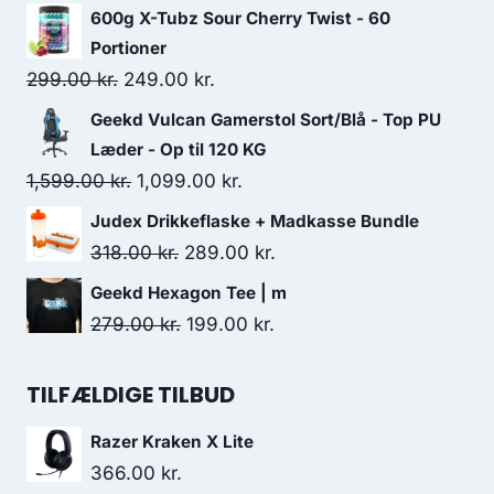
price
price
600g X-Tubz Sour Cherry Twist - 60
was:
is:
Portioner
559.00 kr..
484.00 kr..
Original
Current
299.00
kr.
249.00
kr.
price
price
Geekd Vulcan Gamerstol Sort/Blå - Top PU
was:
is:
Læder - Op til 120 KG
299.00 kr..
249.00 kr..
Original
Current
1,599.00
kr.
1,099.00
kr.
price
price
Judex Drikkeflaske + Madkasse Bundle
was:
is:
Original
Current
318.00
kr.
289.00
kr.
1,599.00 kr..
1,099.00 kr..
price
price
Geekd Hexagon Tee | m
was:
is:
Original
Current
279.00
kr.
199.00
kr.
318.00 kr..
289.00 kr..
price
price
was:
is:
TILFÆLDIGE TILBUD
279.00 kr..
199.00 kr..
Razer Kraken X Lite
366.00
kr.