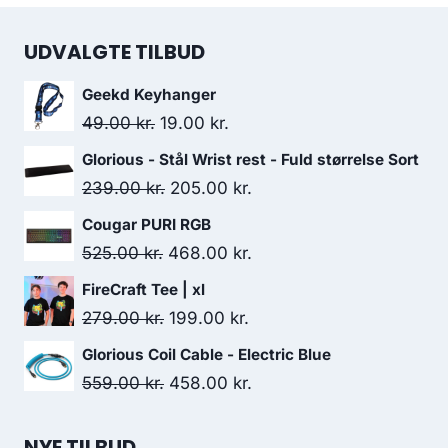
UDVALGTE TILBUD
Geekd Keyhanger
Original
Current
49.00
kr.
19.00
kr.
price
price
Glorious - Stål Wrist rest - Fuld størrelse Sort
was:
is:
Original
Current
239.00
kr.
205.00
kr.
49.00 kr..
19.00 kr..
price
price
Cougar PURI RGB
was:
is:
Original
Current
525.00
kr.
468.00
kr.
239.00 kr..
205.00 kr..
price
price
FireCraft Tee | xl
was:
is:
Original
Current
279.00
kr.
199.00
kr.
525.00 kr..
468.00 kr..
price
price
Glorious Coil Cable - Electric Blue
was:
is:
Original
Current
559.00
kr.
458.00
kr.
279.00 kr..
199.00 kr..
price
price
was:
is:
NYE TILBUD