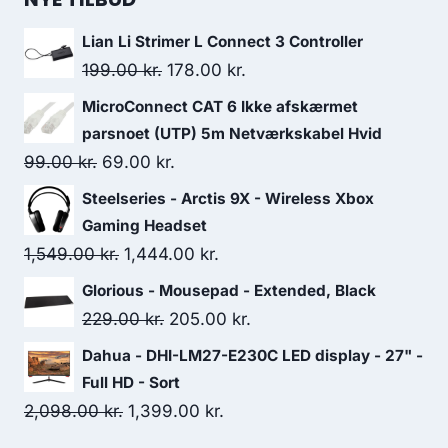
559.00 kr..
458.00 kr..
Lian Li Strimer L Connect 3 Controller
Original
Current
199.00
kr.
178.00
kr.
price
price
MicroConnect CAT 6 Ikke afskærmet
was:
is:
parsnoet (UTP) 5m Netværkskabel Hvid
199.00 kr..
178.00 kr..
Original
Current
99.00
kr.
69.00
kr.
price
price
Steelseries - Arctis 9X - Wireless Xbox
was:
is:
Gaming Headset
99.00 kr..
69.00 kr..
Original
Current
1,549.00
kr.
1,444.00
kr.
price
price
Glorious - Mousepad - Extended, Black
was:
is:
Original
Current
229.00
kr.
205.00
kr.
1,549.00 kr..
1,444.00 kr..
price
price
Dahua - DHI-LM27-E230C LED display - 27" -
was:
is:
Full HD - Sort
229.00 kr..
205.00 kr..
Original
Current
2,098.00
kr.
1,399.00
kr.
price
price