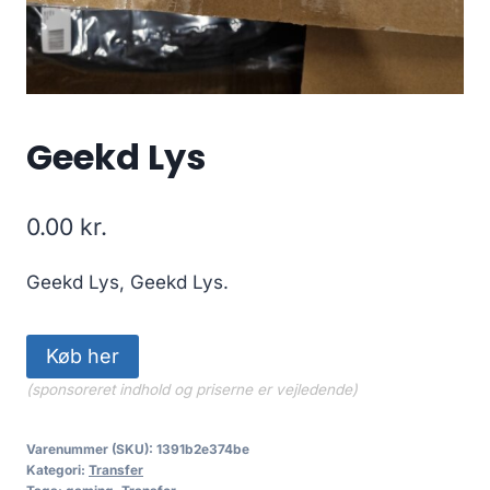
Geekd Lys
0.00
kr.
Geekd Lys, Geekd Lys.
Køb her
(sponsoreret indhold og priserne er vejledende)
Varenummer (SKU):
1391b2e374be
Kategori:
Transfer