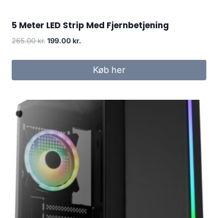
5 Meter LED Strip Med Fjernbetjening
Original
Current
265.00
kr.
199.00
kr.
price
price
was:
is:
Køb her
265.00 kr..
199.00 kr..