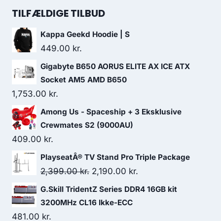
was:
is:
TILFÆLDIGE TILBUD
2,098.00 kr..
1,399.00 kr..
Kappa Geekd Hoodie | S
449.00
kr.
Gigabyte B650 AORUS ELITE AX ICE ATX
Socket AM5 AMD B650
1,753.00
kr.
Among Us - Spaceship + 3 Eksklusive
Crewmates S2 (9000AU)
409.00
kr.
PlayseatÂ® TV Stand Pro Triple Package
Original
Current
2,399.00
kr.
2,190.00
kr.
price
price
G.Skill TridentZ Series DDR4 16GB kit
was:
is:
3200MHz CL16 Ikke-ECC
2,399.00 kr..
2,190.00 kr..
481.00
kr.