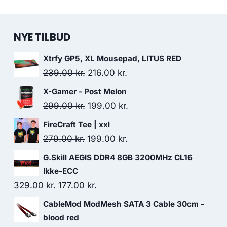
NYE TILBUD
Xtrfy GP5, XL Mousepad, LITUS RED
Original
Current
239.00
kr.
216.00
kr.
price
price
X-Gamer - Post Melon
was:
is:
Original
Current
299.00
kr.
199.00
kr.
239.00 kr..
216.00 kr..
price
price
FireCraft Tee | xxl
was:
is:
Original
Current
279.00
kr.
199.00
kr.
299.00 kr..
199.00 kr..
price
price
G.Skill AEGIS DDR4 8GB 3200MHz CL16
was:
is:
Ikke-ECC
279.00 kr..
199.00 kr..
Original
Current
329.00
kr.
177.00
kr.
price
price
CableMod ModMesh SATA 3 Cable 30cm -
was:
is:
blood red