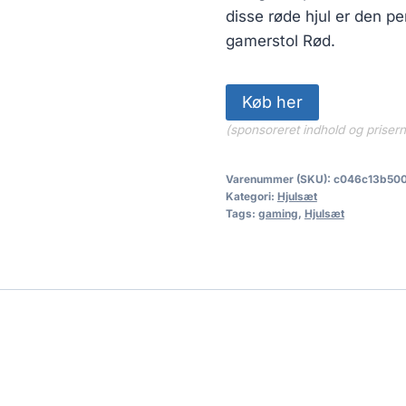
disse røde hjul er den p
gamerstol Rød.
Køb her
(sponsoreret indhold og priser
Varenummer (SKU):
c046c13b50
Kategori:
Hjulsæt
Tags:
gaming
,
Hjulsæt