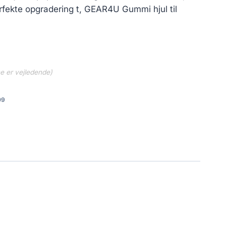
erfekte opgradering t, GEAR4U Gummi hjul til
ne er vejledende)
09