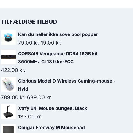
TILFÆLDIGE TILBUD
Kan du heller ikke sove pool popper
Original
Current
79.00
kr.
19.00
kr.
price
price
CORSAIR Vengeance DDR4 16GB kit
was:
is:
3600MHz CL18 Ikke-ECC
79.00 kr..
19.00 kr..
422.00
kr.
Glorious Model D Wireless Gaming-mouse -
Hvid
Original
Current
789.00
kr.
689.00
kr.
price
price
Xtrfy B4, Mouse bungee, Black
was:
is:
133.00
kr.
789.00 kr..
689.00 kr..
Cougar Freeway M Mousepad