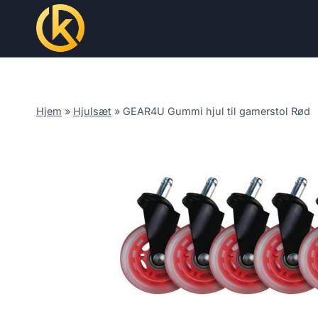
Skip
to
content
Hjem
»
Hjulsæt
»
GEAR4U Gummi hjul til gamerstol Rød