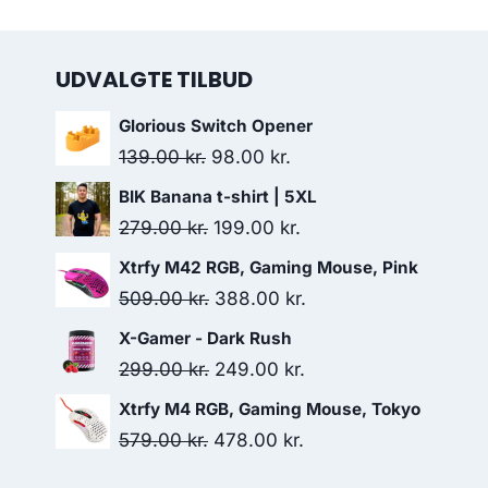
UDVALGTE TILBUD
Glorious Switch Opener
Original
Current
139.00
kr.
98.00
kr.
price
price
BIK Banana t-shirt | 5XL
was:
is:
Original
Current
279.00
kr.
199.00
kr.
139.00 kr..
98.00 kr..
price
price
Xtrfy M42 RGB, Gaming Mouse, Pink
was:
is:
Original
Current
509.00
kr.
388.00
kr.
279.00 kr..
199.00 kr..
price
price
X-Gamer - Dark Rush
was:
is:
Original
Current
299.00
kr.
249.00
kr.
509.00 kr..
388.00 kr..
price
price
Xtrfy M4 RGB, Gaming Mouse, Tokyo
was:
is:
Original
Current
579.00
kr.
478.00
kr.
299.00 kr..
249.00 kr..
price
price