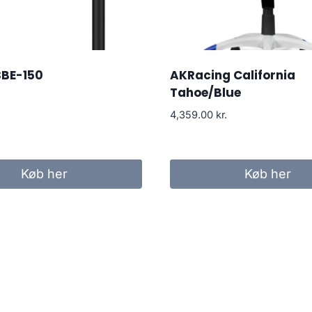
SBE-150
AKRacing California
Tahoe/Blue
4,359.00
kr.
Køb her
Køb her