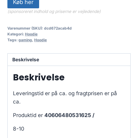
Køb her
(sponsoreret indhold og priserne er vejledende)
Varenummer (SKU):
dcd672acab4d
Kategori:
Hoodie
Tags:
gaming
,
Hoodie
Beskrivelse
Beskrivelse
Leveringstid er på ca.
og fragtprisen er på
ca.
Produktid er
40606480531625 /
8-10