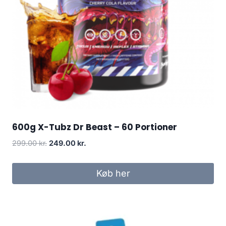
600g X-Tubz Dr Beast – 60 Portioner
Original
Current
299.00
kr.
249.00
kr.
price
price
was:
is:
Køb her
299.00 kr..
249.00 kr..