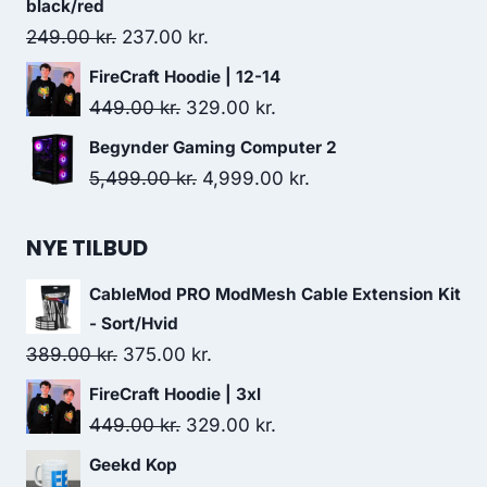
299.00 kr..
249.00 kr..
black/red
Original
Current
249.00
kr.
237.00
kr.
price
price
FireCraft Hoodie | 12-14
was:
is:
Original
Current
449.00
kr.
329.00
kr.
249.00 kr..
237.00 kr..
price
price
Begynder Gaming Computer 2
was:
is:
Original
Current
5,499.00
kr.
4,999.00
kr.
449.00 kr..
329.00 kr..
price
price
was:
is:
NYE TILBUD
5,499.00 kr..
4,999.00 kr..
CableMod PRO ModMesh Cable Extension Kit
- Sort/Hvid
Original
Current
389.00
kr.
375.00
kr.
price
price
FireCraft Hoodie | 3xl
was:
is:
Original
Current
449.00
kr.
329.00
kr.
389.00 kr..
375.00 kr..
price
price
Geekd Kop