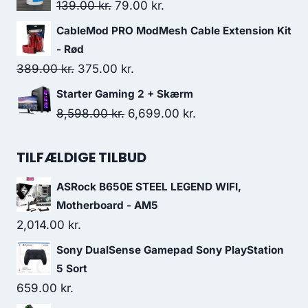
was:
is:
Original
Current
139.00
kr.
79.00
kr.
449.00 kr..
329.00 kr..
price
price
CableMod PRO ModMesh Cable Extension Kit
was:
is:
- Rød
139.00 kr..
79.00 kr..
Original
Current
389.00
kr.
375.00
kr.
price
price
Starter Gaming 2 + Skærm
was:
is:
Original
Current
8,598.00
kr.
6,699.00
kr.
389.00 kr..
375.00 kr..
price
price
was:
is:
TILFÆLDIGE TILBUD
8,598.00 kr..
6,699.00 kr..
ASRock B650E STEEL LEGEND WIFI,
Motherboard - AM5
2,014.00
kr.
Sony DualSense Gamepad Sony PlayStation
5 Sort
659.00
kr.