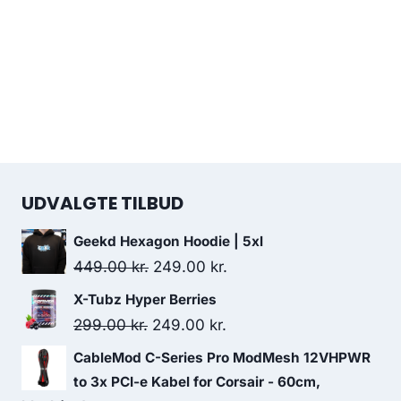
UDVALGTE TILBUD
Geekd Hexagon Hoodie | 5xl
Original
Current
449.00
kr.
249.00
kr.
price
price
X-Tubz Hyper Berries
was:
is:
Original
Current
299.00
kr.
249.00
kr.
449.00 kr..
249.00 kr..
price
price
CableMod C-Series Pro ModMesh 12VHPWR
was:
is:
to 3x PCI-e Kabel for Corsair - 60cm,