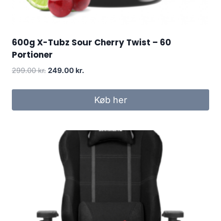
600g X-Tubz Sour Cherry Twist – 60
Portioner
Original
Current
299.00
kr.
249.00
kr.
price
price
was:
is:
Køb her
299.00 kr..
249.00 kr..