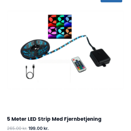
5 Meter LED Strip Med Fjernbetjening
Original
Current
265.00
kr.
199.00
kr.