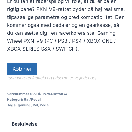
Er du fan af racerspil og vil føle, at du er på en
rigtig bane? PXN-V9-rattet byder på høj realisme,
tilpasselige parametre og bred kompatibilitet. Den
kommer også med pedaler og en gearkasse, så
du kan sætte dig i en racerkørers ste, Gaming
Wheel PXN-V9 (PC / PS3 / PS4 / XBOX ONE /
XBOX SERIES S&X / SWITCH).
Køb her
(sponsoreret indhold og priserne er vejledende)
Varenummer (SKU):
1b2949df5b74
Kategori:
Rat/Pedal
Tags:
gaming
,
Rat/Pedal
Beskrivelse