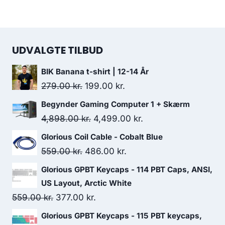
UDVALGTE TILBUD
BIK Banana t-shirt | 12-14 År
Original
Current
279.00
kr.
199.00
kr.
price
price
Begynder Gaming Computer 1 + Skærm
was:
is:
Original
Current
4,898.00
kr.
4,499.00
kr.
279.00 kr..
199.00 kr..
price
price
Glorious Coil Cable - Cobalt Blue
was:
is:
Original
Current
559.00
kr.
486.00
kr.
4,898.00 kr..
4,499.00 kr..
price
price
Glorious GPBT Keycaps - 114 PBT Caps, ANSI,
was:
is:
US Layout, Arctic White
559.00 kr..
486.00 kr..
Original
Current
559.00
kr.
377.00
kr.
price
price
Glorious GPBT Keycaps - 115 PBT keycaps,