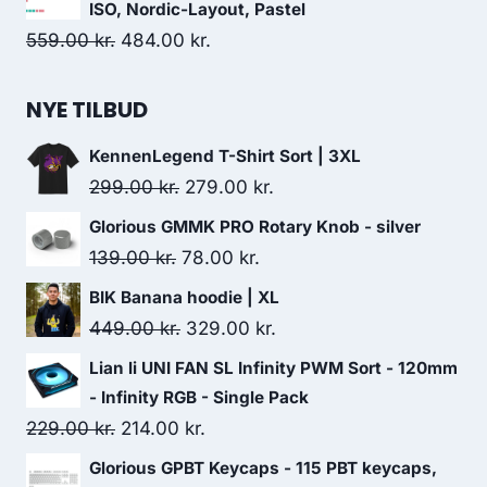
was:
is:
ISO, Nordic-Layout, Pastel
559.00 kr..
377.00 kr..
Original
Current
559.00
kr.
484.00
kr.
price
price
was:
is:
NYE TILBUD
559.00 kr..
484.00 kr..
KennenLegend T-Shirt Sort | 3XL
Original
Current
299.00
kr.
279.00
kr.
price
price
Glorious GMMK PRO Rotary Knob - silver
was:
is:
Original
Current
139.00
kr.
78.00
kr.
299.00 kr..
279.00 kr..
price
price
BIK Banana hoodie | XL
was:
is:
Original
Current
449.00
kr.
329.00
kr.
139.00 kr..
78.00 kr..
price
price
Lian li UNI FAN SL Infinity PWM Sort - 120mm
was:
is:
- Infinity RGB - Single Pack
449.00 kr..
329.00 kr..
Original
Current
229.00
kr.
214.00
kr.
price
price
Glorious GPBT Keycaps - 115 PBT keycaps,