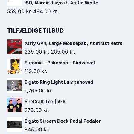
was:
is:
ISO, Nordic-Layout, Arctic White
229.00 kr..
214.00 kr..
Original
Current
559.00
kr.
484.00
kr.
price
price
was:
is:
TILFÆLDIGE TILBUD
559.00 kr..
484.00 kr..
Xtrfy GP4, Large Mousepad, Abstract Retro
Original
Current
239.00
kr.
205.00
kr.
price
price
Euromic - Pokemon - Skrivesæt
was:
is:
119.00
kr.
239.00 kr..
205.00 kr..
Elgato Ring Light Lampehoved
1,765.00
kr.
FireCraft Tee | 4-6
279.00
kr.
Elgato Stream Deck Pedal Pedaler
845.00
kr.