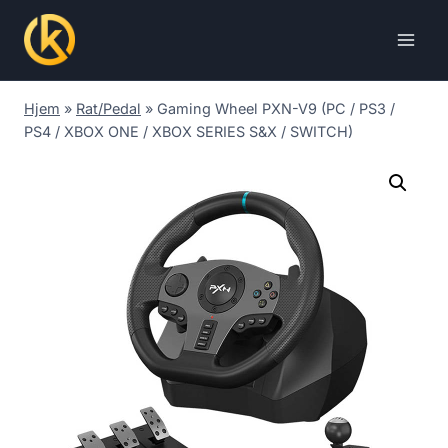
Skip
to
content
Hjem
»
Rat/Pedal
»
Gaming Wheel PXN-V9 (PC / PS3 /
PS4 / XBOX ONE / XBOX SERIES S&X / SWITCH)