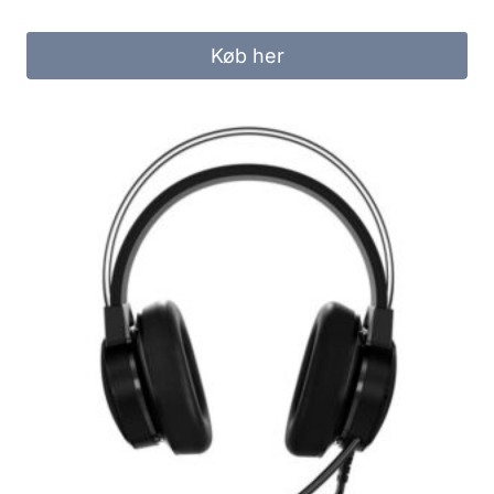
price
price
was:
is:
Køb her
265.00 kr..
199.00 kr..