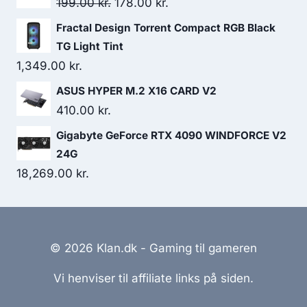
Original
Current
199.00
kr.
178.00
kr.
price
price
Fractal Design Torrent Compact RGB Black
was:
is:
TG Light Tint
199.00 kr..
178.00 kr..
1,349.00
kr.
ASUS HYPER M.2 X16 CARD V2
410.00
kr.
Gigabyte GeForce RTX 4090 WINDFORCE V2
24G
18,269.00
kr.
© 2026 Klan.dk - Gaming til gameren
Vi henviser til affiliate links på siden.