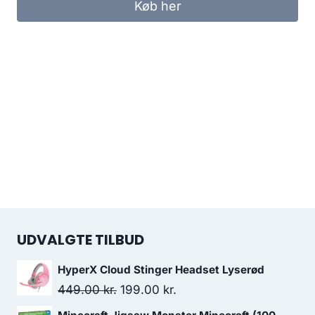
Køb her
UDVALGTE TILBUD
HyperX Cloud Stinger Headset Lyserød
Original
Current
449.00
kr.
199.00
kr.
price
price