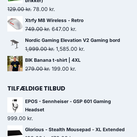
brikker)
449.00 kr..
199.00 kr..
Original
Current
129.00
kr.
78.00
kr.
price
price
Xtrfy M8 Wireless - Retro
was:
is:
Original
Current
749.00
kr.
647.00
kr.
129.00 kr..
78.00 kr..
price
price
Nordic Gaming Elevation V2 Gaming bord
was:
is:
Original
Current
1,999.00
kr.
1,585.00
kr.
749.00 kr..
647.00 kr..
price
price
BIK Banana t-shirt | 4XL
was:
is:
Original
Current
279.00
kr.
199.00
kr.
1,999.00 kr..
1,585.00 kr..
price
price
was:
is:
TILFÆLDIGE TILBUD
279.00 kr..
199.00 kr..
EPOS - Sennheiser - GSP 601 Gaming
Headset
999.00
kr.
Glorious - Stealth Mousepad - XL Extended