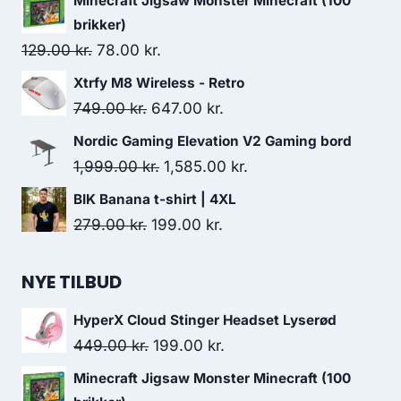
Minecraft Jigsaw Monster Minecraft (100
was:
is:
brikker)
449.00 kr..
199.00 kr..
Original
Current
129.00
kr.
78.00
kr.
price
price
Xtrfy M8 Wireless - Retro
was:
is:
Original
Current
749.00
kr.
647.00
kr.
129.00 kr..
78.00 kr..
price
price
Nordic Gaming Elevation V2 Gaming bord
was:
is:
Original
Current
1,999.00
kr.
1,585.00
kr.
749.00 kr..
647.00 kr..
price
price
BIK Banana t-shirt | 4XL
was:
is:
Original
Current
279.00
kr.
199.00
kr.
1,999.00 kr..
1,585.00 kr..
price
price
was:
is:
NYE TILBUD
279.00 kr..
199.00 kr..
HyperX Cloud Stinger Headset Lyserød
Original
Current
449.00
kr.
199.00
kr.
price
price
Minecraft Jigsaw Monster Minecraft (100
was:
is: