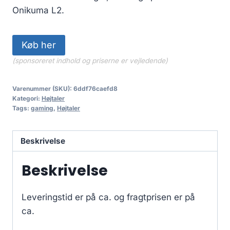
Onikuma L2.
Køb her
(sponsoreret indhold og priserne er vejledende)
Varenummer (SKU):
6ddf76caefd8
Kategori:
Højtaler
Tags:
gaming
,
Højtaler
Beskrivelse
Beskrivelse
Leveringstid er på ca.
og fragtprisen er på
ca.