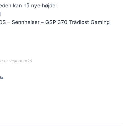
læden kan nå nye højder.
N
POS – Sennheiser – GSP 370 Trådløst Gaming
ne er vejledende)
5a