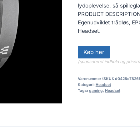
lydoplevelse, så spilleg
PRODUCT DESCRIPTIO
Egenudviklet trådløs, E
Headset.
Køb her
(sponsoreret indhold og priser
Varenummer (SKU):
d0428c7826
Kategori:
Headset
Tags:
gaming
,
Headset