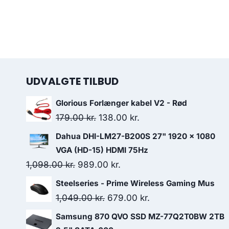
UDVALGTE TILBUD
Glorious Forlænger kabel V2 - Rød
Original
Current
179.00
kr.
138.00
kr.
price
price
Dahua DHI-LM27-B200S 27" 1920 x 1080
was:
is:
VGA (HD-15) HDMI 75Hz
179.00 kr..
138.00 kr..
Original
Current
1,098.00
kr.
989.00
kr.
price
price
Steelseries - Prime Wireless Gaming Mus
was:
is:
Original
Current
1,049.00
kr.
679.00
kr.
1,098.00 kr..
989.00 kr..
price
price
Samsung 870 QVO SSD MZ-77Q2T0BW 2TB
was:
is: