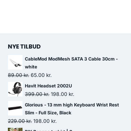
NYE TILBUD
CableMod ModMesh SATA 3 Cable 30cm -
white
Original
Current
89.00
kr.
65.00
kr.
price
price
Havit Headset 2002U
was:
is:
Original
Current
399.00
kr.
198.00
kr.
89.00 kr..
65.00 kr..
price
price
Glorious - 13 mm high Keyboard Wrist Rest
was:
is:
Slim - Full Size, Black
399.00 kr..
198.00 kr..
Original
Current
229.00
kr.
198.00
kr.
price
price