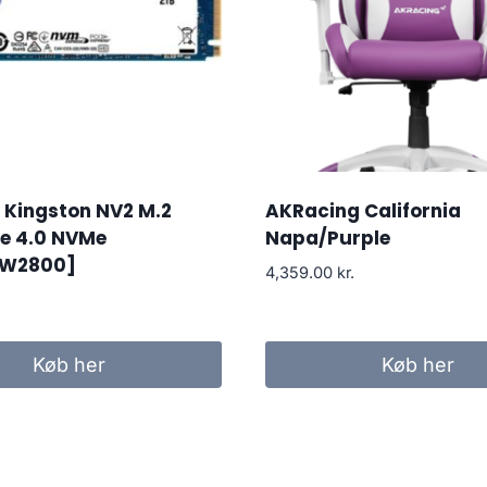
 Kingston NV2 M.2
AKRacing California
Ie 4.0 NVMe
Napa/Purple
/W2800]
4,359.00
kr.
Køb her
Køb her