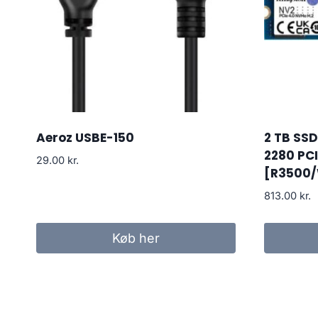
Aeroz USBE-150
2 TB SSD
2280 PC
29.00
kr.
[R3500
813.00
kr.
Køb her