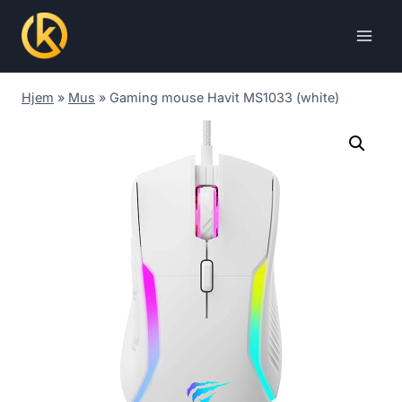
Skip
to
content
Hjem
»
Mus
»
Gaming mouse Havit MS1033 (white)