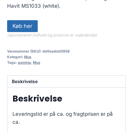
Havit MS1033 (white).
Køb her
(sponsoreret indhold og priserne er vejledende)
Varenummer (SKU):
dd0eaddd5958
Kategori:
Mus
Tags:
gaming
,
Mus
Beskrivelse
Beskrivelse
Leveringstid er på ca.
og fragtprisen er på
ca.