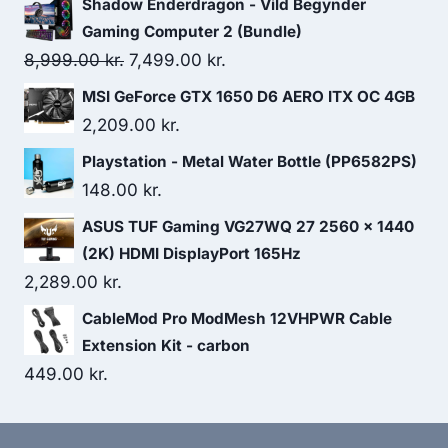
Shadow Enderdragon - Vild Begynder
Gaming Computer 2 (Bundle)
Original
Current
8,999.00
kr.
7,499.00
kr.
price
price
MSI GeForce GTX 1650 D6 AERO ITX OC 4GB
was:
is:
2,209.00
kr.
8,999.00 kr..
7,499.00 kr..
Playstation - Metal Water Bottle (PP6582PS)
148.00
kr.
ASUS TUF Gaming VG27WQ 27 2560 x 1440
(2K) HDMI DisplayPort 165Hz
2,289.00
kr.
CableMod Pro ModMesh 12VHPWR Cable
Extension Kit - carbon
449.00
kr.