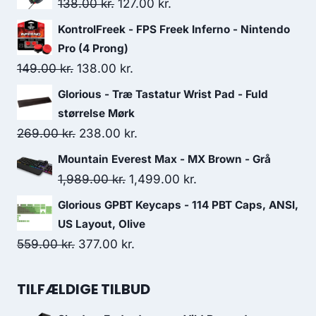
Original
Current
138.00
kr.
127.00
kr.
price
price
KontrolFreek - FPS Freek Inferno - Nintendo
was:
is:
Pro (4 Prong)
138.00 kr..
127.00 kr..
Original
Current
149.00
kr.
138.00
kr.
price
price
Glorious - Træ Tastatur Wrist Pad - Fuld
was:
is:
størrelse Mørk
149.00 kr..
138.00 kr..
Original
Current
269.00
kr.
238.00
kr.
price
price
Mountain Everest Max - MX Brown - Grå
was:
is:
Original
Current
1,989.00
kr.
1,499.00
kr.
269.00 kr..
238.00 kr..
price
price
Glorious GPBT Keycaps - 114 PBT Caps, ANSI,
was:
is:
US Layout, Olive
1,989.00 kr..
1,499.00 kr..
Original
Current
559.00
kr.
377.00
kr.
price
price
was:
is:
TILFÆLDIGE TILBUD
559.00 kr..
377.00 kr..