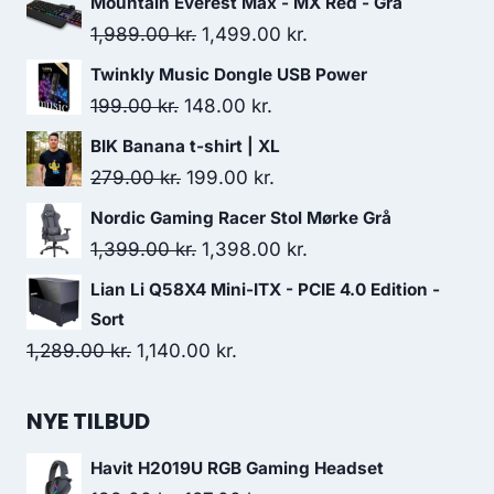
Mountain Everest Max - MX Red - Grå
Original
Current
1,989.00
kr.
1,499.00
kr.
price
price
Twinkly Music Dongle USB Power
was:
is:
Original
Current
199.00
kr.
148.00
kr.
1,989.00 kr..
1,499.00 kr..
price
price
BIK Banana t-shirt | XL
was:
is:
Original
Current
279.00
kr.
199.00
kr.
199.00 kr..
148.00 kr..
price
price
Nordic Gaming Racer Stol Mørke Grå
was:
is:
Original
Current
1,399.00
kr.
1,398.00
kr.
279.00 kr..
199.00 kr..
price
price
Lian Li Q58X4 Mini-ITX - PCIE 4.0 Edition -
was:
is:
Sort
1,399.00 kr..
1,398.00 kr..
Original
Current
1,289.00
kr.
1,140.00
kr.
price
price
was:
is:
NYE TILBUD
1,289.00 kr..
1,140.00 kr..
Havit H2019U RGB Gaming Headset