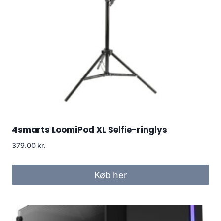
4smarts LoomiPod XL Selfie-ringlys
379.00
kr.
Køb her