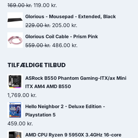
299.00 kr..
249.00 kr..
Original
Current
169.00
kr.
119.00
kr.
price
price
Glorious - Mousepad - Extended, Black
was:
is:
Original
Current
229.00
kr.
205.00
kr.
169.00 kr..
119.00 kr..
price
price
Glorious Coil Cable - Prism Pink
was:
is:
Original
Current
559.00
kr.
486.00
kr.
229.00 kr..
205.00 kr..
price
price
was:
is:
TILFÆLDIGE TILBUD
559.00 kr..
486.00 kr..
ASRock B550 Phantom Gaming-ITX/ax Mini
ITX AM4 AMD B550
1,769.00
kr.
Hello Neighbor 2 - Deluxe Edition -
Playstation 5
459.00
kr.
AMD CPU Ryzen 9 5950X 3.4GHz 16-core