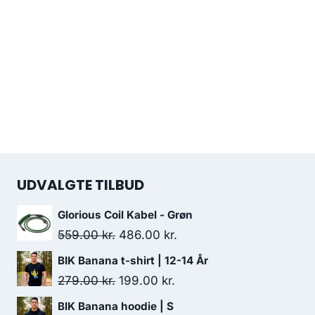
UDVALGTE TILBUD
Glorious Coil Kabel - Grøn
Original
Current
559.00
kr.
486.00
kr.
price
price
BIK Banana t-shirt | 12-14 År
was:
is:
Original
Current
279.00
kr.
199.00
kr.
559.00 kr..
486.00 kr..
price
price
BIK Banana hoodie | S