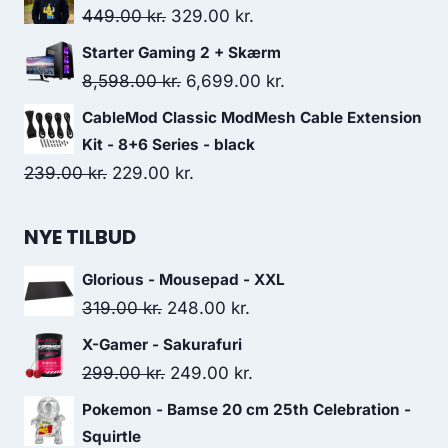
was:
is:
Original
Current
449.00
kr.
329.00
kr.
279.00 kr..
199.00 kr..
price
price
Starter Gaming 2 + Skærm
was:
is:
Original
Current
8,598.00
kr.
6,699.00
kr.
449.00 kr..
329.00 kr..
price
price
CableMod Classic ModMesh Cable Extension
was:
is:
Kit - 8+6 Series - black
8,598.00 kr..
6,699.00 kr..
Original
Current
239.00
kr.
229.00
kr.
price
price
was:
is:
NYE TILBUD
239.00 kr..
229.00 kr..
Glorious - Mousepad - XXL
Original
Current
319.00
kr.
248.00
kr.
price
price
X-Gamer - Sakurafuri
was:
is:
Original
Current
299.00
kr.
249.00
kr.
319.00 kr..
248.00 kr..
price
price
Pokemon - Bamse 20 cm 25th Celebration -
was:
is:
Squirtle