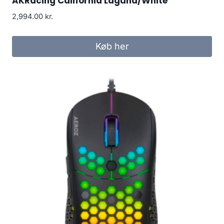
AKRacing California Laguna/White
2,994.00
kr.
Køb her