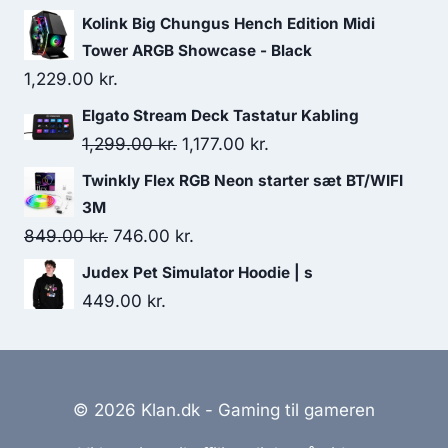
Kolink Big Chungus Hench Edition Midi
Tower ARGB Showcase - Black
1,229.00
kr.
Elgato Stream Deck Tastatur Kabling
Original
Current
1,299.00
kr.
1,177.00
kr.
price
price
Twinkly Flex RGB Neon starter sæt BT/WIFI
was:
is:
3M
1,299.00 kr..
1,177.00 kr..
Original
Current
849.00
kr.
746.00
kr.
price
price
Judex Pet Simulator Hoodie | s
was:
is:
449.00
kr.
849.00 kr..
746.00 kr..
© 2026 Klan.dk - Gaming til gameren