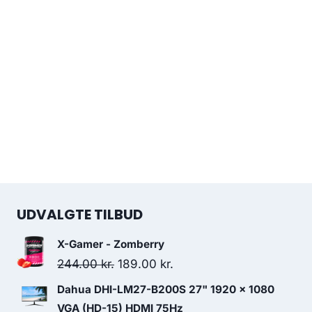
UDVALGTE TILBUD
X-Gamer - Zomberry
Original
Current
244.00
kr.
189.00
kr.
price
price
Dahua DHI-LM27-B200S 27" 1920 x 1080
was:
is:
VGA (HD-15) HDMI 75Hz