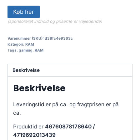
Køb her
(sponsoreret indhold og priserne er vejledende)
Varenummer (SKU):
d38fc4e9363c
Kategori:
RAM
Tags:
gaming
,
RAM
Beskrivelse
Beskrivelse
Leveringstid er på ca.
og fragtprisen er på
ca.
Produktid er
46760878178640 /
4719692013439