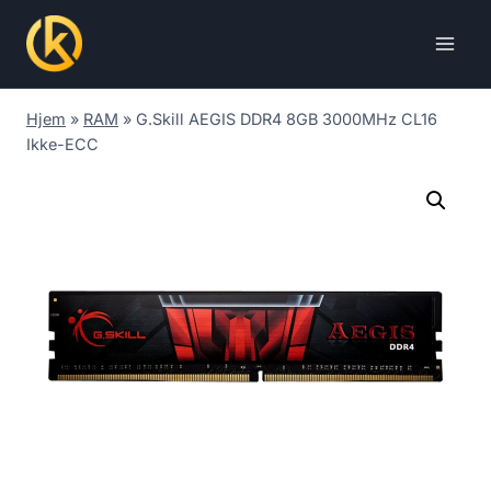
Skip
to
content
Hjem
»
RAM
»
G.Skill AEGIS DDR4 8GB 3000MHz CL16
Ikke-ECC