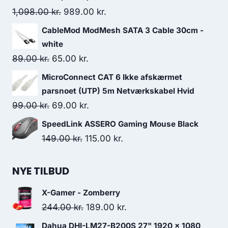
244.00 kr..
189.00 kr..
Original
Current
1,098.00
kr.
989.00
kr.
price
price
CableMod ModMesh SATA 3 Cable 30cm -
was:
is:
white
1,098.00 kr..
989.00 kr..
Original
Current
89.00
kr.
65.00
kr.
price
price
MicroConnect CAT 6 Ikke afskærmet
was:
is:
parsnoet (UTP) 5m Netværkskabel Hvid
89.00 kr..
65.00 kr..
Original
Current
99.00
kr.
69.00
kr.
price
price
SpeedLink ASSERO Gaming Mouse Black
was:
is:
Original
Current
149.00
kr.
115.00
kr.
99.00 kr..
69.00 kr..
price
price
was:
is:
NYE TILBUD
149.00 kr..
115.00 kr..
X-Gamer - Zomberry
Original
Current
244.00
kr.
189.00
kr.
price
price
Dahua DHI-LM27-B200S 27" 1920 x 1080