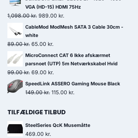
was:
is:
VGA (HD-15) HDMI 75Hz
244.00 kr..
189.00 kr..
Original
Current
1,098.00
kr.
989.00
kr.
price
price
CableMod ModMesh SATA 3 Cable 30cm -
was:
is:
white
1,098.00 kr..
989.00 kr..
Original
Current
89.00
kr.
65.00
kr.
price
price
MicroConnect CAT 6 Ikke afskærmet
was:
is:
parsnoet (UTP) 5m Netværkskabel Hvid
89.00 kr..
65.00 kr..
Original
Current
99.00
kr.
69.00
kr.
price
price
SpeedLink ASSERO Gaming Mouse Black
was:
is:
Original
Current
149.00
kr.
115.00
kr.
99.00 kr..
69.00 kr..
price
price
was:
is:
TILFÆLDIGE TILBUD
149.00 kr..
115.00 kr..
SteelSeries QcK Musemåtte
469.00
kr.